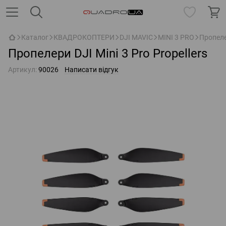
Каталог
КВАДРОКОПТЕРИ
DJI MAVIC
MINI 3 PRO
Пропелер
Пропелери DJI Mini 3 Pro Propellers
Артикул:
90026
Написати відгук