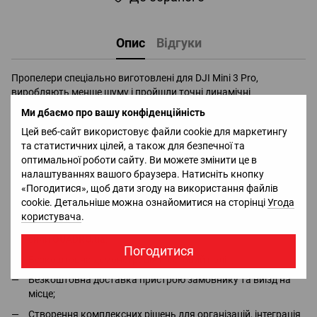
Опис
Відгуки
Пропелери спеціально виготовлені для DJI Mini 3 Pro,
виробляють менше шуму і пройшли точні динамічні
балансування, щоб забезпечити вищу аеродинамічну
Ми дбаємо про вашу конфіденційність
ефективність і потужну тягу квадрокоптера.
Цей веб-сайт використовує файли cookie для маркетингу
та статистичних цілей, а також для безпечної та
Доставка
Оплата
Гарантія
Повернення
Ко
оптимальної роботи сайту. Ви можете змінити це в
налаштуваннях вашого браузера. Натисніть кнопку
«Погодитися», щоб дати згоду на використання файлів
Офіціальний імпортер та дистрибьютор в Україні брендів
cookie. Детальніше можна ознайомитися на сторінці
Угода
DJI, Bluetti, Jackery - в наявності всі сертифікати та дозволи;
користувача
.
Безкоштовна консультація та повний асортимент в місцях
сили
QUADRO.ua
;
Погодитися
Безкоштовна демонстрація і тестовий політ;
Безкоштовна доставка пристрою замовнику та виїзд на
місце;
Створення комплексних рішень для організацій, інтеграція