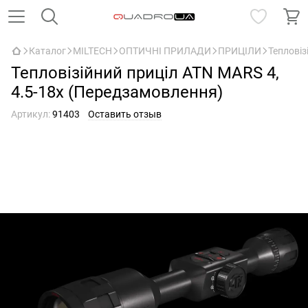
Каталог
MILTECH
ОПТИЧНІ ПРИЛАДИ
ПРИЦІЛИ
Тепловіз
Тепловізійний приціл ATN MARS 4,
4.5-18x (Передзамовлення)
Артикул:
91403
Оставить отзыв