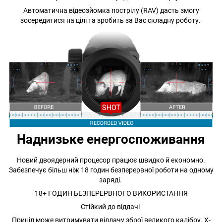
Автоматична відеозйомка пострілу (RAV) дасть змогу
зосередитися на цілі та зробить за Вас складну роботу.
Наднизьке енергоспоживання
Новий двоядерний процесор працює швидко й економно.
Забезпечує більш ніж 18 годин безперервної роботи на одному
заряді.
18+ ГОДИН БЕЗПЕРЕРВНОГО ВИКОРИСТАННЯ
Стійкий до віддачі
Приціл може витримувати віддачу зброї великого калібру. X-