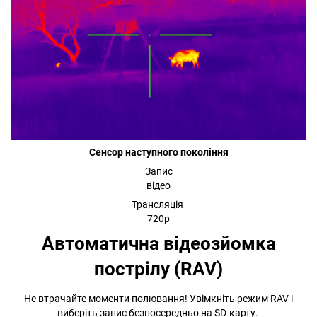
Сенсор наступного покоління
Запис
відео
Трансляція
720р
Автоматична відеозйомка
пострілу (RAV)
Не втрачайте моменти полювання! Увімкніть режим RAV і
виберіть запис безпосередньо на SD-карту.