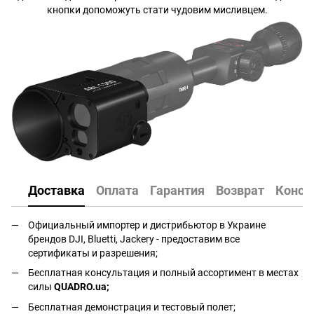
кнопки допоможуть стати чудовим мисливцем.
Доставка
Оплата
Гарантия
Возврат
Консу
Официальный импортер и дистрибьютор в Украине
брендов DJI, Bluetti, Jackery - предоставим все
сертификаты и разрешения;
Бесплатная консультация и полный ассортимент в местах
силы
QUADRO.ua
;
Бесплатная демонстрация и тестовый полет;