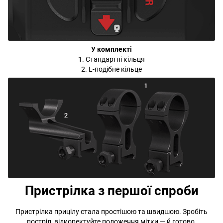
У комплекті
1. Стандартні кільця
2. L-подібне кільце
Пристрілка з першої спроби
Пристрілка прицілу стала простішою та швидшою. Зробіть
постріл, відкоректуйте положення мітки — й готово.