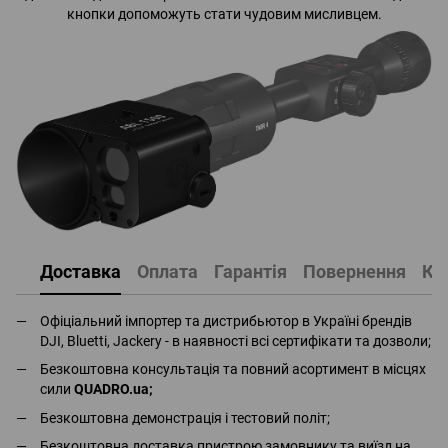
кнопки допоможуть стати чудовим мисливцем.
Доставка
Оплата
Гарантія
Повернення
Ко
Офіціальний імпортер та дистрибьютор в Україні брендів
DJI, Bluetti, Jackery - в наявності всі сертифікати та дозволи;
Безкоштовна консультація та повний асортимент в місцях
сили
QUADRO.ua
;
Безкоштовна демонстрація і тестовий політ;
Безкоштовна доставка пристрою замовнику та виїзд на