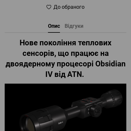
До обраного
Опис
Відгуки
Нове покоління теплових
сенсорів, що працює на
двоядерному процесорі Obsidian
IV від ATN.