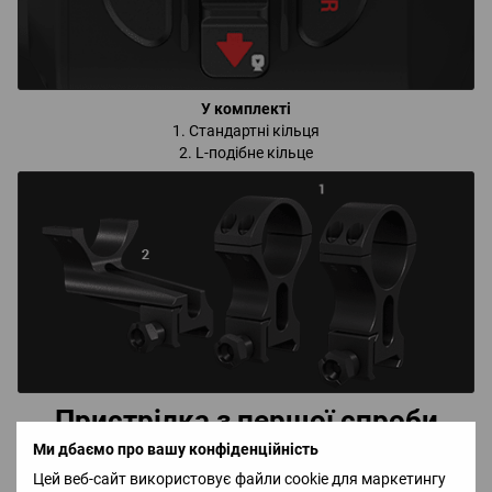
У комплекті
1. Стандартні кільця
2. L-подібне кільце
Пристрілка з першої спроби
Ми дбаємо про вашу конфіденційність
Пристрілка прицілу стала простішою та швидшою. Зробіть
Цей веб-сайт використовує файли cookie для маркетингу
постріл, відкоректуйте положення мітки — й готово.