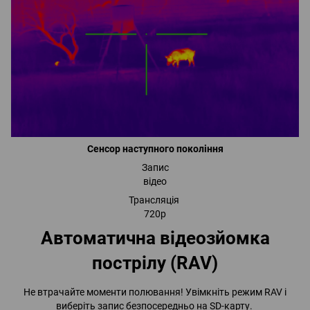
Сенсор наступного покоління
Запис
відео
Трансляція
720р
Автоматична відеозйомка
пострілу (RAV)
Не втрачайте моменти полювання! Увімкніть режим RAV і
виберіть запис безпосередньо на SD-карту.