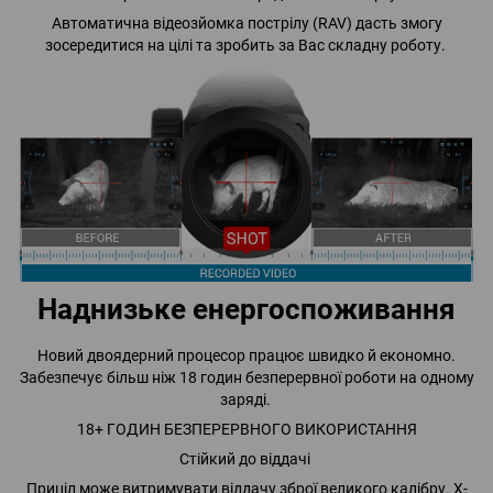
Автоматична відеозйомка пострілу (RAV) дасть змогу
зосередитися на цілі та зробить за Вас складну роботу.
Наднизьке енергоспоживання
Новий двоядерний процесор працює швидко й економно.
Забезпечує більш ніж 18 годин безперервної роботи на одному
заряді.
18+ ГОДИН БЕЗПЕРЕРВНОГО ВИКОРИСТАННЯ
Стійкий до віддачі
Приціл може витримувати віддачу зброї великого калібру. X-