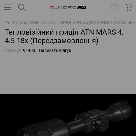
Каталог
MILTECH
ОПТИЧНІ ПРИЛАДИ
ПРИЦІЛИ
Тепловіз
Тепловізійний приціл ATN MARS 4,
4.5-18x (Передзамовлення)
Артикул:
91403
Написати відгук