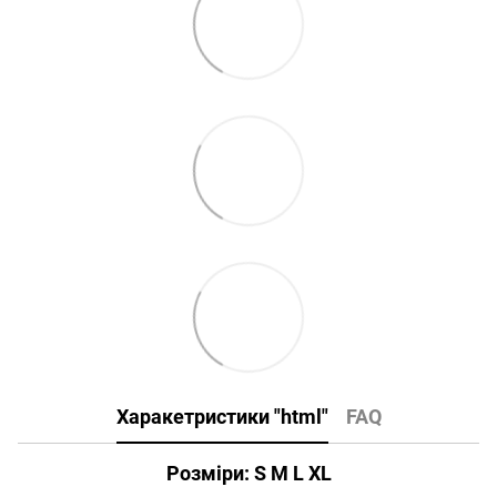
Харакетристики "html"
FAQ
Розміри: S M L XL