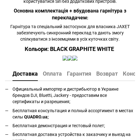
користуватися Siri без додаткових пристроїв.
Основна комплектація + вбудована гарнітура з
перекладачем:
Гарнітура та спеціальний застосунок для власника JAXET
забезпечують синхронний переклад та дають змогу
спілкуватися з іноземцями в усіх куточках світу.
Кольори: BLACK GRAPHITE WHITE
Доставка
Оплата
Гарантия
Возврат
Консу
Официальный импортер и дистрибьютор в Украине
брендов DJI, Bluetti, Jackery - предоставим все
сертификаты и разрешения;
Бесплатная консультация и полный ассортимент в местах
силы
QUADRO.ua
;
Бесплатная демонстрация и тестовый полет;
Бесплатная доставка устройства к заказчику и выезд на