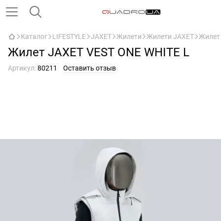
Каталог
LIFESTYLE
JAXET
Жилети
Жилети JAXET
Жилет
Жилет JAXET VEST ONE WHITE L
Артикул:
80211
Оставить отзыв