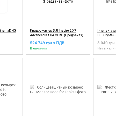
CinemaDNG
Квадрокоптер DJI Inspire 2 X7
Інтелектуа
Advanced Kit UA CERT. (Предзаказ)
DJI CrystalS
Battery
524 749 грн з ПДВ.
3 040 грн
В наличии
Нет в нали