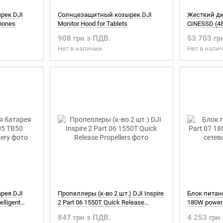
рек DJI
Солнцезащитный козырек DJI
Жесткий дис
phones
Monitor Hood for Tablets
CINESSD (4
908 грн з ПДВ.
53 703 гр
Нет в наличии
Нет в нали
рея DJI
Пропеллеры (к-во 2 шт.) DJI Inspire
Блок питания
elligent
2 Part 06 1550T Quick Release
180W power 
Propellers
кабеля)
847 грн з ПДВ.
4 253 грн