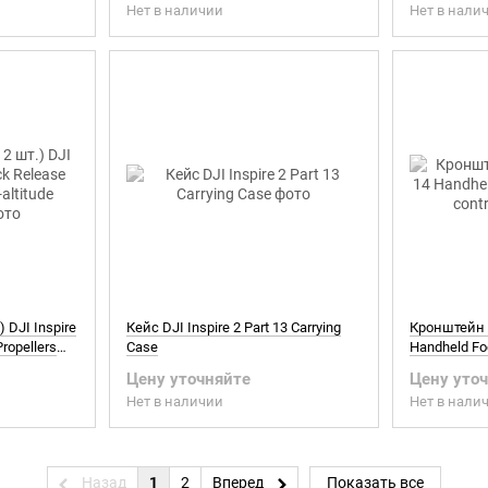
Нет в наличии
Нет в нали
 DJI Inspire
Кейс DJI Inspire 2 Part 13 Carrying
Кронштейн DJ
Propellers
Case
Handheld Fo
ons)
controller st
Цену уточняйте
Цену уто
Нет в наличии
Нет в нали
Назад
1
2
Вперед
Показать все