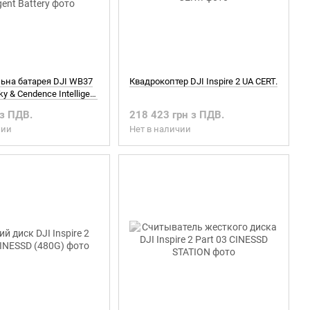
льна батарея DJI WB37
Квадрокоптер DJI Inspire 2 UA CERT.
ky & Cendence Intelligent
 з ПДВ.
218 423 грн з ПДВ.
чии
Нет в наличии