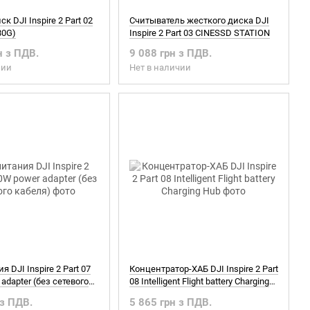
к DJI Inspire 2 Part 02
Считыватель жесткого диска DJI
80G)
Inspire 2 Part 03 CINESSD STATION
н з ПДВ.
9 088 грн з ПДВ.
чии
Нет в наличии
 DJI Inspire 2 Part 07
Концентратор-ХАБ DJI Inspire 2 Part
adapter (без сетевого
08 Intelligent Flight battery Charging
Hub
 з ПДВ.
5 865 грн з ПДВ.