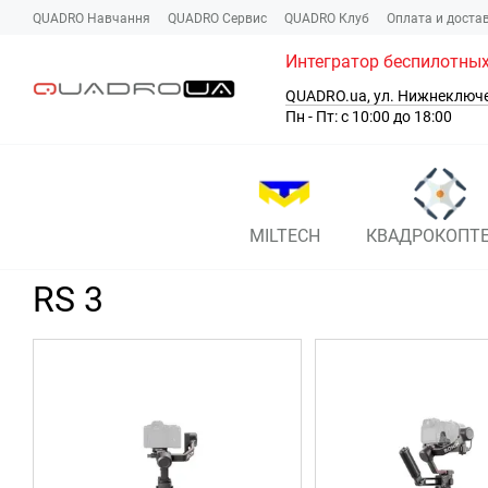
Перейти к основному контенту
QUADRO Навчання
QUADRO Сервис
QUADRO Клуб
Оплата и доста
Интегратор беспилотных
QUADRO.ua, ул. Нижнеключ
Пн - Пт: с 10:00 до 18:00
MILTECH
КВАДРОКОПТ
RS 3