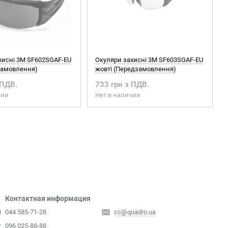
хисні 3М SF602SGAF-EU
Окуляри захисні 3М SF603SGAF-EU
дзамовлення)
жовті (Передзамовлення)
 ПДВ.
733 грн з ПДВ.
чии
Нет в наличии
Контактная информация
044 585-71-28
cc@quadro.ua
096 025-88-88