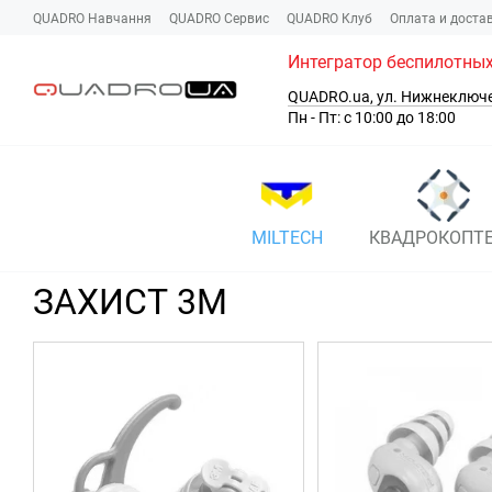
Перейти к основному контенту
QUADRO Навчання
QUADRO Сервис
QUADRO Клуб
Оплата и доста
Интегратор беспилотных
QUADRO.ua, ул. Нижнеключ
Пн - Пт: с 10:00 до 18:00
MILTECH
КВАДРОКОПТ
ЗАХИСТ 3M