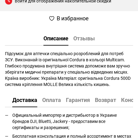
Войти
для отображения накопительной скидки
%
В избранное
Описание
Отзывы
Підсумок для аптечки спеціально розроблений для потреб
ЗСУ. Виконанай із оригінальної Cordura в кольорі Multicam.
Глибоко продумана внутрішня система допоможе вам зручно
зберігати медичні препарати у спеціально відведених місцях.
Країна виробник: Україна Матеріал: оригінальна Cordura 500D
система кріплення MOLLE Велика кількість кишень.
Доставка
Оплата
Гарантия
Возврат
Консу
Официальный импортер и дистрибьютор в Украине
брендов DJI, Bluetti, Jackery - предоставим все
сертификаты и разрешения;
Бесплатная консультация и полный ассортимент в местах