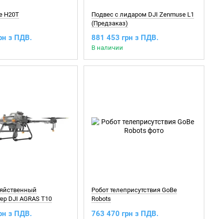
e H20T
Подвес с лидаром DJI Zenmuse L1
(Предзаказ)
рн з ПДВ.
881 453 грн з ПДВ.
В наличии
зяйственный
Робот телеприсутствия GoBe
ер DJI AGRAS T10
Robots
рн з ПДВ.
763 470 грн з ПДВ.