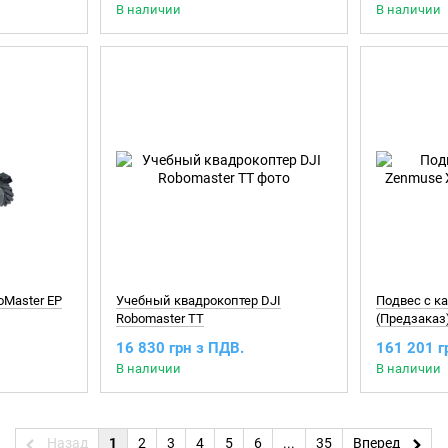
В наличии
В наличии
oMaster EP
Учебный квадрокоптер DJI
Подвес с к
Robomaster TT
(Предзаказ
16 830 грн з ПДВ.
161 201 г
В наличии
В наличии
Назад
1
2
3
4
5
6
...
35
Вперед