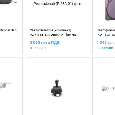
Gimbal Bag
Светофильтры (комплект)
Светофильт
PGYTECH DJI Action 2 Filter ND
PGYTECH DJI
Set（ND 8 16 32 64) (Professional)
Set（NDPL 8 
3 060 грн з ПДВ.
4 243 грн
(P-28A-01)
(P-28A-012)
В наличии
В наличии