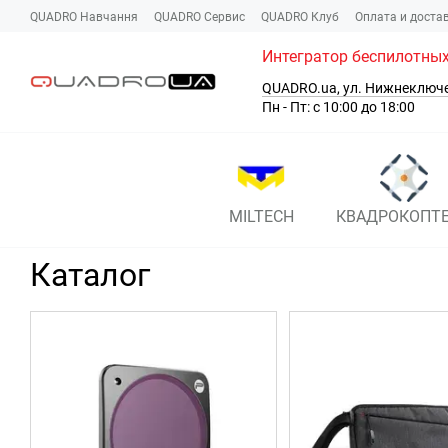
Перейти к основному контенту
QUADRO Навчання
QUADRO Сервис
QUADRO Клуб
Оплата и доста
Интегратор беспилотных
QUADRO.ua, ул. Нижнеключ
Пн - Пт: с 10:00 до 18:00
MILTECH
КВАДРОКОПТ
Каталог