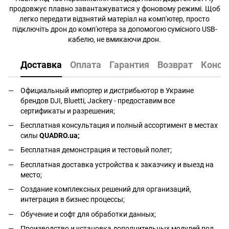
продовжує плавно завантажуватися у фоновому режимі. Щоб
легко передати відзнятий матеріал на комп'ютер, просто
підключіть дрон до комп'ютера за допомогою сумісного USB-
кабелю, не вмикаючи дрон.
Доставка
Оплата
Гарантия
Возврат
Консу
Официальный импортер и дистрибьютор в Украине
брендов DJI, Bluetti, Jackery - предоставим все
сертификаты и разрешения;
Бесплатная консультация и полный ассортимент в местах
силы
QUADRO.ua
;
Бесплатная демонстрация и тестовый полет;
Бесплатная доставка устройства к заказчику и выезд на
место;
Создание комплексных решений для организаций,
интеграция в бизнес процессы;
Обучение и софт для обработки данных;
Производство и установка дополнительных модулей под