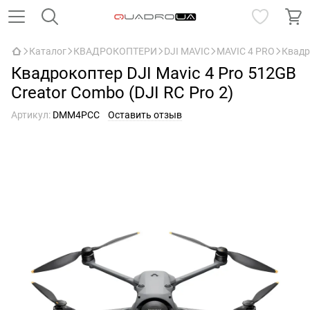
Каталог
КВАДРОКОПТЕРИ
DJI MAVIC
MAVIC 4 PRO
Квадро
Квадрокоптер DJI Mavic 4 Pro 512GB
Creator Combo (DJI RC Pro 2)
Артикул:
DMM4PCC
Оставить отзыв