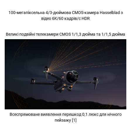
100-мегапіксельна 4/3-дюймова CMOS-камера Hasselblad з
відео 6K/60 кадрів/с HDR
Великі подвійні телекамери CMOS 1/1,3 дюйма та 1/1,5 дюйма
Всеспрямоване виявлення перешкод 0,1 люкс для нічного
пейзажу [1]