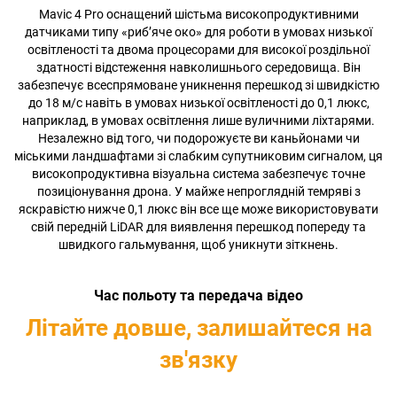
Mavic 4 Pro оснащений шістьма високопродуктивними
датчиками типу «риб’яче око» для роботи в умовах низької
освітленості та двома процесорами для високої роздільної
здатності відстеження навколишнього середовища. Він
забезпечує всеспрямоване уникнення перешкод зі швидкістю
до 18 м/с навіть в умовах низької освітленості до 0,1 люкс,
наприклад, в умовах освітлення лише вуличними ліхтарями.
Незалежно від того, чи подорожуєте ви каньйонами чи
міськими ландшафтами зі слабким супутниковим сигналом, ця
високопродуктивна візуальна система забезпечує точне
позиціонування дрона. У майже непроглядній темряві з
яскравістю нижче 0,1 люкс він все ще може використовувати
свій передній LiDAR для виявлення перешкод попереду та
швидкого гальмування, щоб уникнути зіткнень.
Час польоту та передача відео
Літайте довше, залишайтеся на
зв'язку