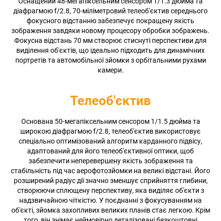
Оснащений 48-мегапіксельним сенсором 1/1.3 дюйма та
діафрагмою f/2.8, 70-міліметровий телеоб'єктив середнього
фокусного відстанню забезпечує покращену якість
зображення завдяки новому процесору обробки зображень.
Фокусна відстань 70 мм створює стиснуті перспективи для
виділення об'єктів, що ідеально підходить для динамічних
портретів та автомобільної зйомки з орбітальними рухами
камери.
Телеоб'єктив
Основана 50-мегапіксельним сенсором 1/1.5 дюйма та
широкою діафрагмою f/2.8, телеоб'єктив використовує
спеціально оптимізований алгоритм карданного підвісу,
адаптований для його телеоб'єктивної оптики, щоб
забезпечити неперевершену якість зображення та
стабільність під час аерофотозйомки на великі відстані. Його
розширений радіус дії значно зменшує сприйняття глибини,
створюючи сплющену перспективу, яка виділяє об'єкти з
надзвичайною чіткістю. У поєднанні з фокусуванням на
об'єкті, зйомка захопливих великих планів стає легкою. Крім
того, він знімає неймовірно деталізовані безкоштовні