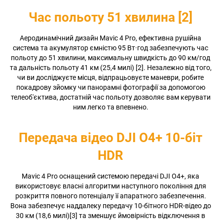
Час польоту 51 хвилина [2]
Аеродинамічний дизайн Mavic 4 Pro, ефективна рушійна
система та акумулятор ємністю 95 Вт·год забезпечують час
польоту до 51 хвилини, максимальну швидкість до 90 км/год
та дальність польоту 41 км (25,4 милі) [2]. Незалежно від того,
чи ви досліджуєте місця, відпрацьовуєте маневри, робите
покадрову зйомку чи панорамні фотографії за допомогою
телеоб'єктива, достатній час польоту дозволяє вам керувати
ним легко та впевнено.
Передача відео DJI O4+ 10-біт
HDR
Mavic 4 Pro оснащений системою передачі DJI O4+, яка
використовує власні алгоритми наступного покоління для
розкриття повного потенціалу її апаратного забезпечення.
Вона забезпечує наддалеку передачу 10-бітного HDR-відео до
30 км (18,6 милі)[3] та зменшує ймовірність відключення в