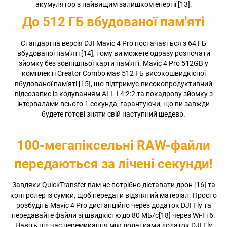
акумулятор з найвищим залишком енергії [13].
До 512 ГБ вбудованої пам'яті
Стандартна версія DJI Mavic 4 Pro постачається з 64 ГБ
вбудованої пам'яті [14], тому ви можете одразу розпочати
зйомку без зовнішньої карти пам'яті. Mavic 4 Pro 512GB у
комплекті Creator Combo має 512 ГБ високошвидкісної
вбудованої пам'яті [15], що підтримує високопродуктивний
відеозапис із кодуванням ALL-I 4:2:2 та покадрову зйомку з
інтервалами всього 1 секунда, гарантуючи, що ви завжди
будете готові зняти свій наступний шедевр.
100-мегапіксельні RAW-файли
передаються за лічені секунди!
Завдяки QuickTransfer вам не потрібно діставати дрон [16] та
контролер із сумки, щоб передати відзнятий матеріал. Просто
розбудіть Mavic 4 Pro дистанційно через додаток DJI Fly та
передавайте файли зі швидкістю до 80 МБ/с[18] через Wi-Fi 6.
Навіть під час перемикання між додатками додаток DJI Fly