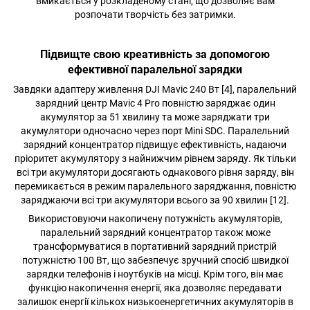
вмикається у розкладеному стані, що дозволяє вам
розпочати творчість без затримки.
Підвищте свою креативність за допомогою
ефективної паралельної зарядки
Завдяки адаптеру живлення DJI Mavic 240 Вт [4], паралельний
зарядний центр Mavic 4 Pro повністю заряджає один
акумулятор за 51 хвилину та може заряджати три
акумулятори одночасно через порт Mini SDC. Паралельний
зарядний концентратор підвищує ефективність, надаючи
пріоритет акумулятору з найнижчим рівнем заряду. Як тільки
всі три акумулятори досягають однакового рівня заряду, він
перемикається в режим паралельного заряджання, повністю
заряджаючи всі три акумулятори всього за 90 хвилин [12].
Використовуючи накопичену потужність акумуляторів,
паралельний зарядний концентратор також може
трансформуватися в портативний зарядний пристрій
потужністю 100 Вт, що забезпечує зручний спосіб швидкої
зарядки телефонів і ноутбуків на місці. Крім того, він має
функцію накопичення енергії, яка дозволяє передавати
залишок енергії кількох низькоенергетичних акумуляторів в