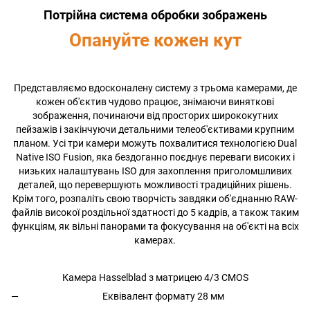
Потрійна система обробки зображень
Опануйте кожен кут
Представляємо вдосконалену систему з трьома камерами, де
кожен об'єктив чудово працює, знімаючи виняткові
зображення, починаючи від просторих ширококутних
пейзажів і закінчуючи детальними телеоб'єктивами крупним
планом. Усі три камери можуть похвалитися технологією Dual
Native ISO Fusion, яка бездоганно поєднує переваги високих і
низьких налаштувань ISO для захоплення приголомшливих
деталей, що перевершують можливості традиційних рішень.
Крім того, розпаліть свою творчість завдяки об'єднанню RAW-
файлів високої роздільної здатності до 5 кадрів, а також таким
функціям, як вільні панорами та фокусування на об'єкті на всіх
камерах.
Камера Hasselblad з матрицею 4/3 CMOS
Еквівалент формату 28 мм