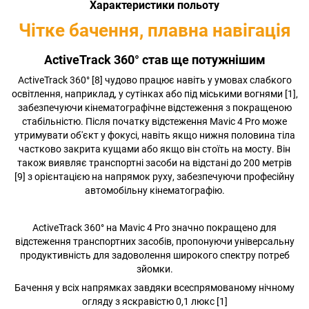
Характеристики польоту
Чітке бачення, плавна навігація
ActiveTrack 360° став ще потужнішим
ActiveTrack 360° [8] чудово працює навіть у умовах слабкого
освітлення, наприклад, у сутінках або під міськими вогнями [1],
забезпечуючи кінематографічне відстеження з покращеною
стабільністю. Після початку відстеження Mavic 4 Pro може
утримувати об'єкт у фокусі, навіть якщо нижня половина тіла
частково закрита кущами або якщо він стоїть на мосту. Він
також виявляє транспортні засоби на відстані до 200 метрів
[9] з орієнтацією на напрямок руху, забезпечуючи професійну
автомобільну кінематографію.
ActiveTrack 360° на Mavic 4 Pro значно покращено для
відстеження транспортних засобів, пропонуючи універсальну
продуктивність для задоволення широкого спектру потреб
зйомки.
Бачення у всіх напрямках завдяки всеспрямованому нічному
огляду з яскравістю 0,1 люкс [1]