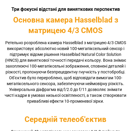
Три фокусні відстані для виняткових перспектив
Основна камера Hasselblad з
матрицею 4/3 CMOS
Ретельно розроблена камера Hasselblad з матрицею 4/3 CMOS
використовує абсолютно новий 100-мегапіксельний сенсор і
підтримує відоме рішення Hasselblad Natural Color Solution
(HNCS) для виняткової точності передачі кольору. Вона знімає
захоплюючі 100-мегапіксельні зображення, сповнені деталей і
різкості, пропонуючи безпрецедентну гнучкість у постобробці.
Об'єктив було перероблено, щоб відповідати вимогам 100-
мегапіксельного сенсора, забезпечуючи неймовірну різкість.
Універсальна діафрагма від f/2.0 до f/11 дозволяє знімати
чисті кадри в умовах низької освітленості, а також створювати
привабливі ефекти 10-променевої зірки.
Середній телеоб'єктив