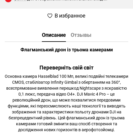
В избранное
Описание
Отзывы
Флагманський дрон із трьома камерами
Переверніть свій світ
Основна камера Hasselblad 100 Мп, великі подвійні телекамери
CMOS, стабілізатор Infinity Gimbal з обертанням на 360°,
всеспрямоване виявлення перешкод Nightscape з яскравістю
0,1 люкс, передача відео O4+. DJI Mavic 4 Pro – це
революційний дрон, що може похвалитися передовими
функціями, які переосмислюють наші технології та виводять
зображення та характеристики польоту дронами DJI на
безпрецедентний рівень. Цей флагманський дрон із трьома
камерами готовий змінити ваш спосіб створення та
дослідження нових горизонтів в аерофотозйомці.