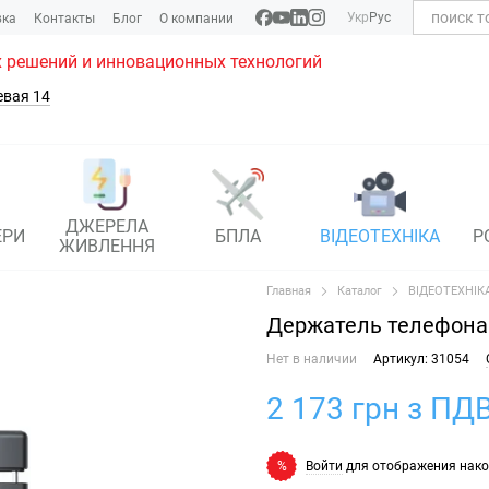
Укр
Рус
вка
Контакты
Блог
О компании
 решений и инновационных технологий
евая 14
ДЖЕРЕЛА
ЕРИ
БПЛА
ВІДЕОТЕХНІКА
Р
ЖИВЛЕННЯ
Главная
Каталог
ВІДЕОТЕХНІК
Держатель телефона D
Нет в наличии
Артикул: 31054
2 173 грн з ПДВ
Войти
для отображения нако
%