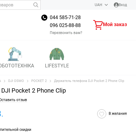
UAH
Вход
044 585-71-28
Мой заказ
096 025-88-88
Перезвонить вам?
ОБОТОТЕХНІКА
LIFESTYLE
А
DJI OSMO
POCKET 2
Держатель телефона DJI Pocket 2 Phone Clip
JI Pocket 2 Phone Clip
Оставить отзыв
.
В желания
пительной скидки