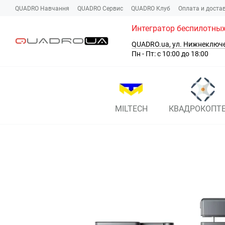
Перейти к основному контенту
QUADRO Навчання
QUADRO Сервис
QUADRO Клуб
Оплата и доста
Интегратор беспилотных
QUADRO.ua, ул. Нижнеключ
Пн - Пт: с 10:00 до 18:00
MILTECH
КВАДРОКОПТ