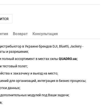
ится
нтия
Возврат
Консультация
трибьютор в Украине брендов DJI, Bluetti, Jackery -
аты и разрешения;
и полный ассортимент в местах силы
QUADRO.ua
;
и тестовый полет;
йства к заказчику и выезд на место;
ений для организаций, интеграция в бизнес процессы;
отки данных;
 дополнительных модулей под Ваши задачи;
в;