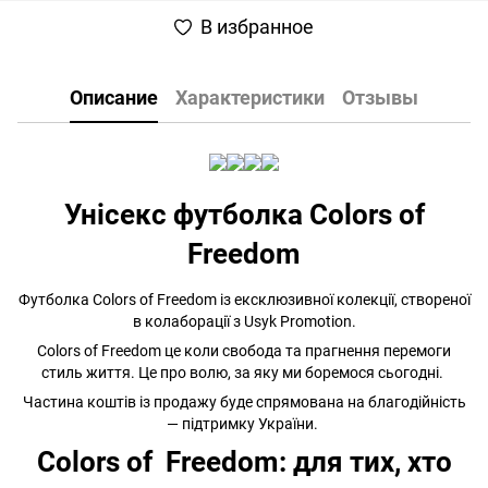
В избранное
Описание
Характеристики
Отзывы
Унісекс футболка Colors of
Freedom
Футболка Colors of Freedom із ексклюзивної колекції, створеної
в колаборації з Usyk Promotion.
Colors of Freedom це коли свобода та прагнення перемоги
стиль життя. Це про волю, за яку ми боремося сьогодні.
Частина коштів із продажу буде спрямована на благодійність
— підтримку України.
Сolors of Freedom: для тих, хто