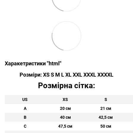
Харакетристики "html"
Розміри: XS S M L XL XXL XXXL XXXXL
Розмірна сітка:
US
XS
S
A
20 см
21 см
B
40 см
42,5 см
C
47,5 см
50 см