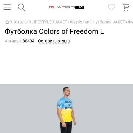
Каталог
LIFESTYLE
JAXET
Футболки
Футболки JAXET
Фу
Футболка Colors of Freedom L
Артикул:
80404
Оставить отзыв