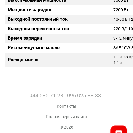
Максимальная мощность
9000 Вт
Мощность зарядки
7200 Вт
Выходной постоянный ток
40-60 В 1
Выходной переменный ток
220 В/110
Время зарядки
9-12 мину
Рекомендуемое масло
SAE 10W-
1,1 л во 
Расход масла
1,1 л
044 585-71-28
096 025-88-88
Контакты
Полная версия сайта
© 2026