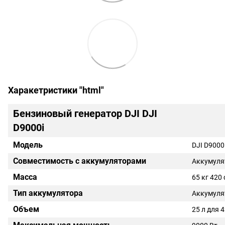
Харакетристики "html"
Бензиновый генератор DJI DJI
D9000i
Модель
DJI D9000i
Совместимость с аккумуляторами
Аккумуля
Масса
65 кг 420
Тип аккумулятора
Аккумуля
Объем
25 л для 