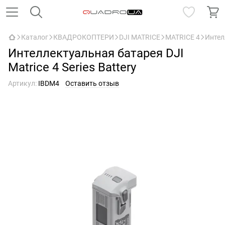
Каталог
КВАДРОКОПТЕРИ
DJI MATRICE
MATRICE 4
Интел
Интеллектуальная батарея DJI
Matrice 4 Series Battery
Артикул:
IBDM4
Оставить отзыв