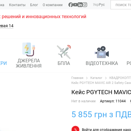
Укр
Рус
вка
Контакты
Блог
О компании
 решений и инновационных технологий
евая 14
ДЖЕРЕЛА
ЕРИ
БПЛА
ВІДЕОТЕХНІКА
Р
ЖИВЛЕННЯ
Главная
Каталог
КВАДРОКОПТ
Кейс PGYTECH MAVIC AIR 2 Safety Case
Кейс PGYTECH MAVIC A
Нет в наличии
Артикул: 11044
5 855 грн з ПДВ
Войти
для отображения нако
%