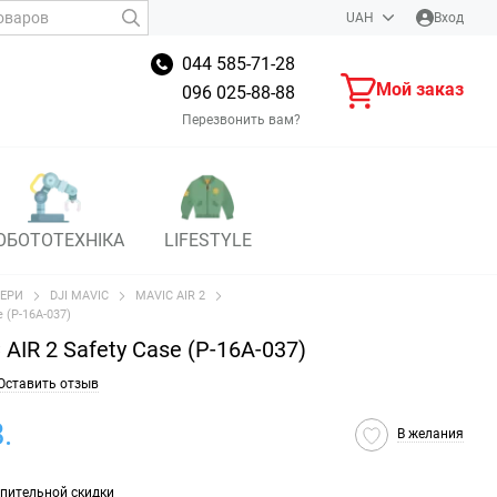
UAH
Вход
044 585-71-28
Мой заказ
096 025-88-88
Перезвонить вам?
ОБОТОТЕХНІКА
LIFESTYLE
ЕРИ
DJI MAVIC
MAVIC AIR 2
 (P-16A-037)
IR 2 Safety Case (P-16A-037)
Оставить отзыв
.
В желания
пительной скидки