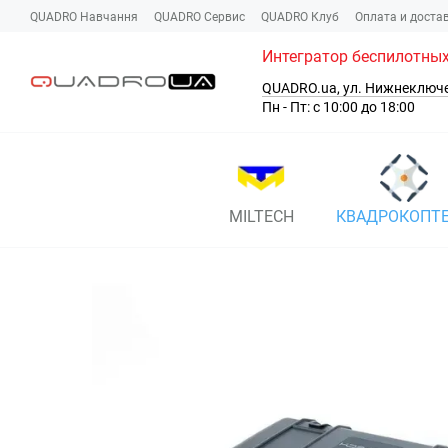
Перейти к основному контенту
QUADRO Навчання
QUADRO Сервис
QUADRO Клуб
Оплата и доста
Интегратор беспилотных
QUADRO.ua, ул. Нижнеключ
Пн - Пт: с 10:00 до 18:00
MILTECH
КВАДРОКОПТ