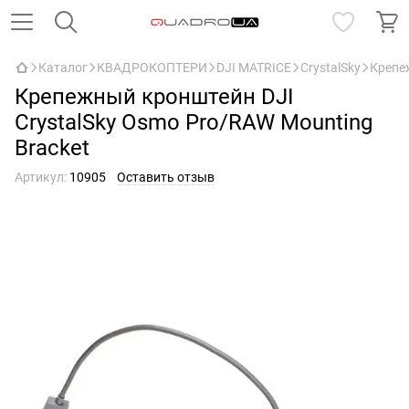
Каталог
КВАДРОКОПТЕРИ
DJI MATRICE
CrystalSky
Крепе
Крепежный кронштейн DJI
CrystalSky Osmo Pro/RAW Mounting
Bracket
Артикул:
10905
Оставить отзыв