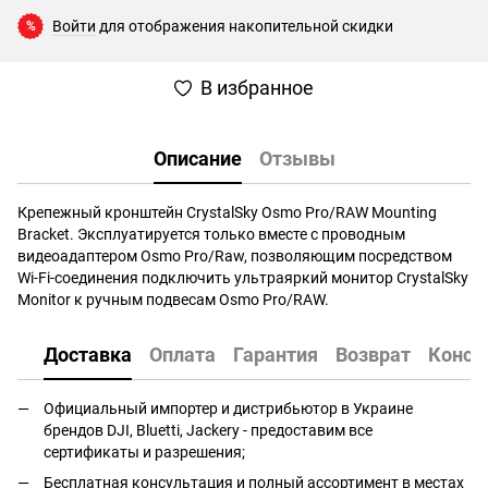
Войти
для отображения накопительной скидки
%
В избранное
Описание
Отзывы
Крепежный кронштейн CrystalSky Osmo Pro/RAW Mounting
Bracket. Эксплуатируется только вместе с проводным
видеоадаптером Osmo Pro/Raw, позволяющим посредством
Wi-Fi-соединения подключить ультраяркий монитор CrystalSky
Monitor к ручным подвесам Osmo Pro/RAW.
Доставка
Оплата
Гарантия
Возврат
Консу
Официальный импортер и дистрибьютор в Украине
брендов DJI, Bluetti, Jackery - предоставим все
сертификаты и разрешения;
Бесплатная консультация и полный ассортимент в местах