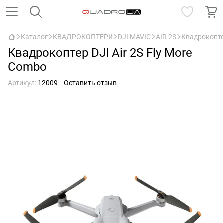
Каталог
КВАДРОКОПТЕРИ
DJI MAVIC
AIR 2S
Квадрокоптер
Квадрокоптер DJI Air 2S Fly More
Combo
Артикул:
12009
Оставить отзыв