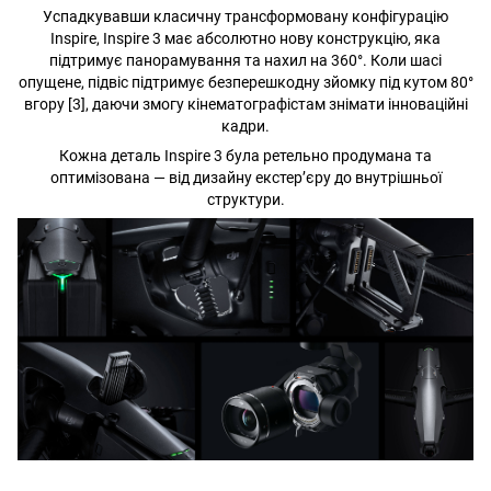
Успадкувавши класичну трансформовану конфігурацію
Inspire, Inspire 3 має абсолютно нову конструкцію, яка
підтримує панорамування та нахил на 360°. Коли шасі
опущене, підвіс підтримує безперешкодну зйомку під кутом 80°
вгору [3], даючи змогу кінематографістам знімати інноваційні
кадри.
Кожна деталь Inspire 3 була ретельно продумана та
оптимізована — від дизайну екстер’єру до внутрішньої
структури.