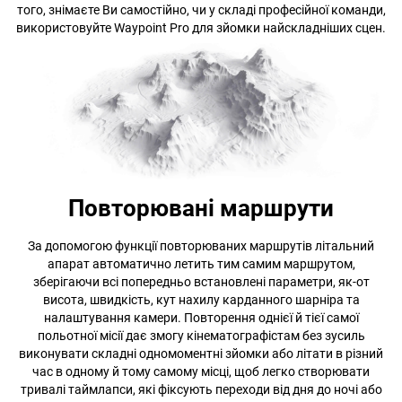
того, знімаєте Ви самостійно, чи у складі професійної команди,
використовуйте Waypoint Pro для зйомки найскладніших сцен.
Повторювані маршрути
За допомогою функції повторюваних маршрутів літальний
апарат автоматично летить тим самим маршрутом,
зберігаючи всі попередньо встановлені параметри, як-от
висота, швидкість, кут нахилу карданного шарніра та
налаштування камери. Повторення однієї й тієї самої
польотної місії дає змогу кінематографістам без зусиль
виконувати складні одномоментні зйомки або літати в різний
час в одному й тому самому місці, щоб легко створювати
тривалі таймлапси, які фіксують переходи від дня до ночі або