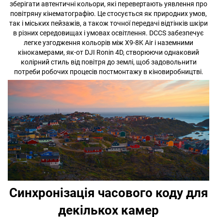
зберігати автентичні кольори, які перевертають уявлення про
повітряну кінематографію. Це стосується як природних умов,
так і міських пейзажів, а також точної передачі відтінків шкіри
в різних середовищах і умовах освітлення. DCCS забезпечує
легке узгодження кольорів між X9-8K Air і наземними
кінокамерами, як-от DJI Ronin 4D, створюючи однаковий
колірний стиль від повітря до землі, щоб задовольнити
потреби робочих процесів постмонтажу в кіновиробництві.
Синхронізація часового коду для
декількох камер