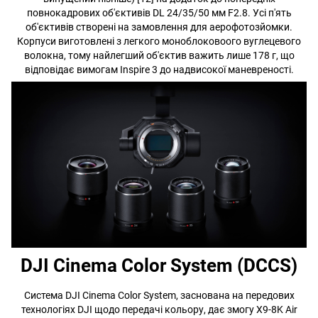
повнокадрових об'єктивів DL 24/35/50 мм F2.8. Усі п'ять
об'єктивів створені на замовлення для аерофотозйомки.
Корпуси виготовлені з легкого моноблоковоого вуглецевого
волокна, тому найлегший об'єктив важить лише 178 г, що
відповідає вимогам Inspire 3 до надвисокої маневреності.
DJI Cinema Color System (DCCS)
Система DJI Cinema Color System, заснована на передових
технологіях DJI щодо передачі кольору, дає змогу X9-8K Air