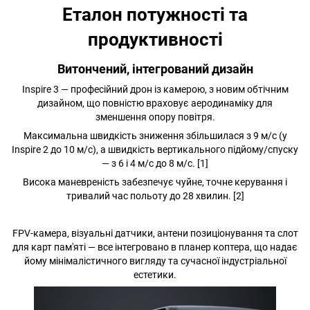
Еталон потужності та
продуктивності
Витончений, інтегрований дизайн
Inspire 3 — професійний дрон із камерою, з новим обтічним
дизайном, що повністю враховує аеродинаміку для
зменшення опору повітря.
Максимальна швидкість зниження збільшилася з 9 м/с (у
Inspire 2 до 10 м/с), а швидкість вертикального підйому/спуску
— з 6 і 4 м/с до 8 м/с. [1]
Висока маневреність забезпечує чуйне, точне керування і
тривалий час польоту до 28 хвилин. [2]
FPV-камера, візуальні датчики, антени позиціонування та слот
для карт пам'яті — все інтегровано в планер коптера, що надає
йому мінімалістичного вигляду та сучасної індустріальної
естетики.