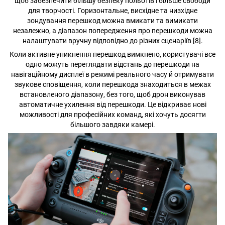
щоб забезпечити більшу безпеку польотів і більше свободи
для творчості. Горизонтальне, висхідне та низхідне
зондування перешкод можна вмикати та вимикати
незалежно, а діапазон попередження про перешкоди можна
налаштувати вручну відповідно до різних сценаріїв [8].
Коли активне уникнення перешкод вимкнено, користувачі все
одно можуть переглядати відстань до перешкоди на
навігаційному дисплеї в режимі реального часу й отримувати
звукове сповіщення, коли перешкода знаходиться в межах
встановленого діапазону, без того, щоб дрон виконував
автоматичне ухилення від перешкоди. Це відкриває нові
можливості для професійних команд, які хочуть досягти
більшого завдяки камері.