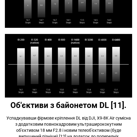
Об'єктиви з байонетом DL [11].
Успадкувавши фірмове кріплення DL від DJI, X9-8K Air сумісна
з додатковим повнокадровим ультраширококутним
об'єктивом 18 мм F2.8 і новим телеоб'єктивом (буде
випущений пізніше) [12] на додаток до попередніх