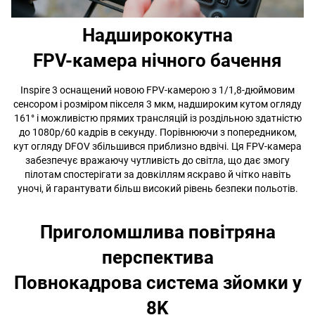
Надширококутна
FPV-камера нічного бачення
Inspire 3 оснащений новою FPV-камерою з 1/1,8-дюймовим
сенсором і розміром пікселя 3 мкм, надшироким кутом огляду
161° і можливістю прямих трансляцій із роздільною здатністю
до 1080p/60 кадрів в секунду. Порівнюючи з попередником,
кут огляду DFOV збільшився приблизно вдвічі. Ця FPV-камера
забезпечує вражаючу чутливість до світла, що дає змогу
пілотам спостерігати за довкіллям яскраво й чітко навіть
уночі, й гарантувати більш високий рівень безпеки польотів.
Приголомшлива повітряна
перспектива
Повнокадрова система зйомки у
8K