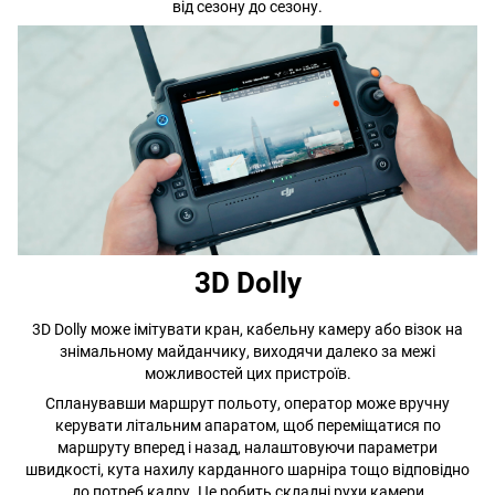
від сезону до сезону.
3D Dolly
3D Dolly може імітувати кран, кабельну камеру або візок на
знімальному майданчику, виходячи далеко за межі
можливостей цих пристроїв.
Спланувавши маршрут польоту, оператор може вручну
керувати літальним апаратом, щоб переміщатися по
маршруту вперед і назад, налаштовуючи параметри
швидкості, кута нахилу карданного шарніра тощо відповідно
до потреб кадру. Це робить складні рухи камери