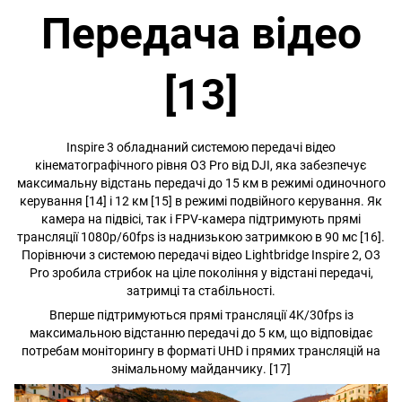
Передача відео
[13]
Inspire 3 обладнаний системою передачі відео
кінематографічного рівня O3 Pro від DJI, яка забезпечує
максимальну відстань передачі до 15 км в режимі одиночного
керування [14] і 12 км [15] в режимі подвійного керування. Як
камера на підвісі, так і FPV-камера підтримують прямі
трансляції 1080p/60fps із наднизькою затримкою в 90 мс [16].
Порівнючи з системою передачі відео Lightbridge Inspire 2, O3
Pro зробила стрибок на ціле покоління у відстані передачі,
затримці та стабільності.
Вперше підтримуються прямі трансляції 4K/30fps із
максимальною відстанню передачі до 5 км, що відповідає
потребам моніторингу в форматі UHD і прямих трансляцій на
знімальному майданчику. [17]