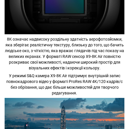
8K означає надвисоку роздільну здатність аерофотозйомки,
яка зберігає реалістичну текстуру, близьку до того, що бачить
людське око, з чіткістю, яка вражає глядачів під час показу на
великих екранах. У форматі RAW сенсор X9-8K Air повністю
розкриває свої можливості, надаючи широкий простір для
візуальних ефектів і корекції кольору.
У режимі S&Q камера X9-8K Air підтримує внутрішній запис
повнокадрового відео у форматі ProRes RAW 4K/120 кадрів/с
без обрізання, що дає більше можливостей для творчого
редагування.