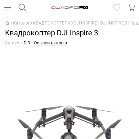
Каталог
КВАДРОКОПТЕРИ
DJI INSPIRE
DJI INSPIRE 3
Квад
Квадрокоптер DJI Inspire 3
Артикул:
DI3
Оставить отзыв