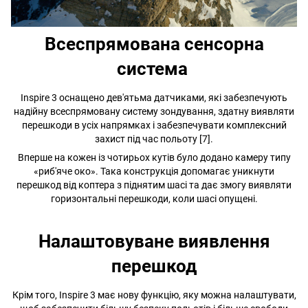
Всеспрямована сенсорна
система
Inspire 3 оснащено дев'ятьма датчиками, які забезпечують
надійну всеспрямовану систему зондування, здатну виявляти
перешкоди в усіх напрямках і забезпечувати комплексний
захист під час польоту [7].
Вперше на кожен із чотирьох кутів було додано камеру типу
«риб'яче око». Така конструкція допомагає уникнути
перешкод від коптера з піднятим шасі та дає змогу виявляти
горизонтальні перешкоди, коли шасі опущені.
Налаштовуване виявлення
перешкод
Крім того, Inspire 3 має нову функцію, яку можна налаштувати,