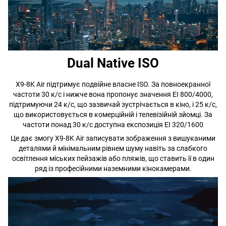
Dual Native ISO
X9-8K Air підтримує подвійне власне ISO. За повноекранної
частоти 30 к/с і нижче вона пропонує значення EI 800/4000,
підтримуючи 24 к/с, що зазвичай зустрічається в кіно, і 25 к/с,
що використовується в комерційній і телевізійній зйомці. За
частоти понад 30 к/с доступна експозиція EI 320/1600
Це дає змогу X9-8K Air записувати зображення з вишуканими
деталями й мінімальним рівнем шуму навіть за слабкого
освітлення міських пейзажів або пляжів, що ставить її в один
ряд із професійними наземними кінокамерами.