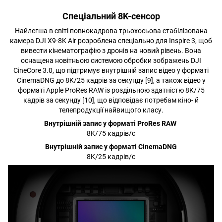
Спеціальний 8K-сенсор
Найлегша в світі повнокадрова трьохосьова стабілізована
камера DJI X9-8K Air розроблена спеціально для Inspire 3, щоб
вивести кінематографію з дронів на новий рівень. Вона
оснащена новітньою системою обробки зображень DJI
CineCore 3.0, що підтримує внутрішній запис відео у форматі
CinemaDNG до 8K/25 кадрів за секунду [9], а також відео у
форматі Apple ProRes RAW із роздільною здатністю 8K/75
кадрів за секунду [10], що відповідає потребам кіно- й
телепродукції найвищого класу.
Внутрішній запис у форматі ProRes RAW
8K/75 кадрів/с
Внутрішній запис у форматі CinemaDNG
8K/25 кадрів/с