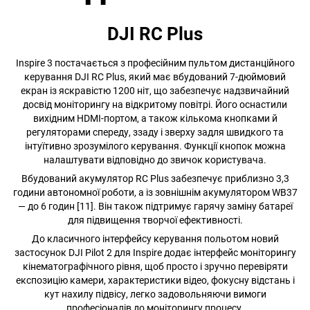
DJI RC Plus
Inspire 3 постачається з професійним пультом дистанційного
керування DJI RC Plus, який має вбудований 7-дюймовий
екран із яскравістю 1200 ніт, що забезпечує надзвичайний
досвід моніторингу на відкритому повітрі. Його оснастили
вихідним HDMI-портом, а також кількома кнопками й
регуляторами спереду, ззаду і зверху задля швидкого та
інтуїтивно зрозумілого керування. Функції кнопок можна
налаштувати відповідно до звичок користувача.
Вбудований акумулятор RC Plus забезпечує приблизно 3,3
години автономної роботи, а із зовнішнім акумулятором WB37
— до 6 годин [11]. Він також підтримує гарячу заміну батареї
для підвищення творчої ефективності.
До класичного інтерфейсу керування польотом новий
застосунок DJI Pilot 2 для Inspire додає інтерфейс моніторингу
кінематографічного рівня, щоб просто і зручно перевіряти
експозицію камери, характеристики відео, фокусну відстань і
кут нахилу підвісу, легко задовольняючи вимоги
професіоналів до моніторингу процесу.