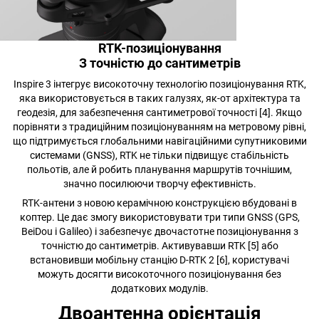
RTK-позиціонування
З точністю до сантиметрів
Inspire 3 інтегрує високоточну технологію позиціонування RTK,
яка використовується в таких галузях, як-от архітектура та
геодезія, для забезпечення сантиметрової точності [4]. Якщо
порівняти з традиційним позиціонуванням на метровому рівні,
що підтримується глобальними навігаційними супутниковими
системами (GNSS), RTK не тільки підвищує стабільність
польотів, але й робить планування маршрутів точнішим,
значно посилюючи творчу ефективність.
RTK-антени з новою керамічною конструкцією вбудовані в
коптер. Це дає змогу використовувати три типи GNSS (GPS,
BeiDou і Galileo) і забезпечує двочастотне позиціонування з
точністю до сантиметрів. Активувавши RTK [5] або
встановивши мобільну станцію D-RTK 2 [6], користувачі
можуть досягти високоточного позиціонування без
додаткових модулів.
Двоантенна орієнтація