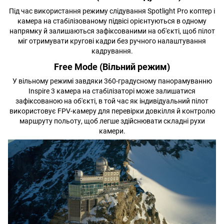
Під час використання режиму слідування Spotlight Pro коптер і
камера на стабілізованому підвісі орієнтуються в одному
напрямку й залишаються зафіксованими на об'єкті, щоб пілот
міг отримувати кругові кадри без ручного налаштування
кадрування.
Free Mode (Вільний режим)
У вільному режимі завдяки 360-градусному панорамуванню
Inspire 3 камера на стабілізаторі може залишатися
зафіксованою на об'єкті, в той час як індивідуальний пілот
використовує FPV-камеру для перевірки довкілля й контролю
маршруту польоту, щоб легше здійснювати складні рухи
камери.