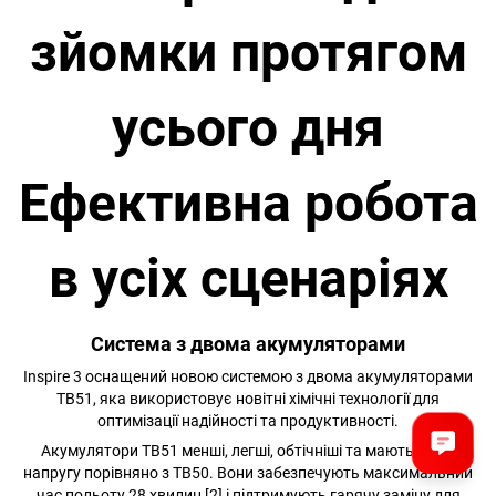
зйомки протягом
усього дня
Ефективна робота
в усіх сценаріях
Система з двома акумуляторами
Inspire 3 оснащений новою системою з двома акумуляторами
TB51, яка використовує новітні хімічні технології для
оптимізації надійності та продуктивності.
Акумулятори TB51 менші, легші, обтічніші та мають вищу
напругу порівняно з TB50. Вони забезпечують максимальний
час польоту 28 хвилин [2] і підтримують гарячу заміну для