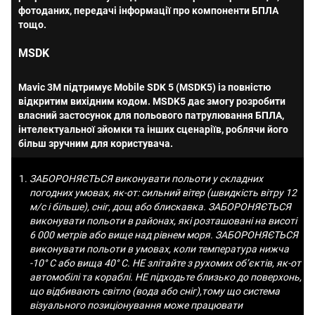
фотоданих, передачі інформації про компоненти БПЛА
тощо.
MSDK
Mavic 3M підтримує Mobile SDK 5 (MSDK5) із повністю
відкритим вихідним кодом. MSDK5 дає змогу розробити
власний застосунок для польового патрулювання БПЛА,
інтелектуальної зйомки та інших сценаріїв, роблячи його
більш зручним для користувача.
ЗАБОРОНЯЄТЬСЯ виконувати польоти у складних
погодних умовах, як-от: сильний вітер (швидкість вітру 12
м/с і більше), сніг, дощ або блискавка. ЗАБОРОНЯЄТЬСЯ
виконувати польоти в районах, які розташовані на висоті
6 000 метрів або вище над рівнем моря. ЗАБОРОНЯЄТЬСЯ
виконувати польоти в умовах, коли температура нижча
-10° C або вища 40° C. НЕ злітайте з рухомих об’єктів, як-от
автомобілі та кораблі. НЕ підходьте близько до поверхонь,
що відбивають світло (вода або сніг),тому що система
візуального позиціонування може працювати