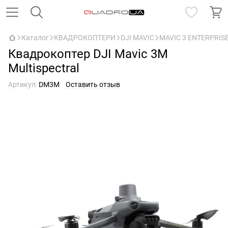
Каталог
КВАДРОКОПТЕРИ
DJI MAVIC
MAVIC 3 ENTERPRIS
Квадрокоптер DJI Mavic 3M
Multispectral
Артикул:
DM3M
Оставить отзыв