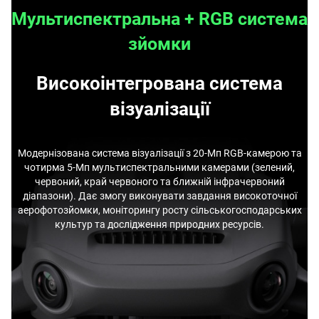
Мультиспектральна + RGB система
зйомки
Високоінтегрована система
візуалізації
Модернізована система візуалізації з 20-Мп RGB-камерою та
чотирма 5-Мп мультиспектральними камерами (зелений,
червоний, край червоного та ближній інфрачервоний
діапазони). Дає змогу виконувати завдання високоточної
аерофотозйомки, моніторингу росту сільськогосподарських
культур та дослідження природних ресурсів.