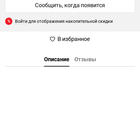
Сообщить, когда появится
Войти
для отображения накопительной скидки
%
В избранное
Описание
Отзывы
Mavic 3 Multispectral поєднує в собі RGB і мультиспектральну камеру для сканування й аналізу росту сільськогосподарських культур. Управління сільськогосподарським
виробництвом вимагає точних даних, Mavic 3M забезпечує їх і дає змогу побачити невидиме.