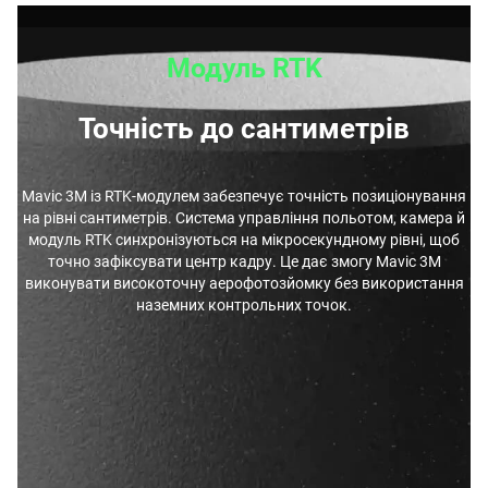
Модуль RTK
Точність до сантиметрів
Mavic 3M із RTK-модулем забезпечує точність позиціонування
на рівні сантиметрів. Система управління польотом, камера й
модуль RTK синхронізуються на мікросекундному рівні, щоб
точно зафіксувати центр кадру. Це дає змогу Mavic 3M
виконувати високоточну аерофотозйомку без використання
наземних контрольних точок.