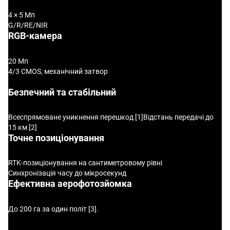
4 × 5 Мп
G/R/RE/NIR
RGB-камера
20 Мп
4/3 CMOS, механічний затвор
Безпечний та стабільний
Всеспрямоване уникнення перешкод [1]
Відстань передачі до
15 км [2]
Точне позиціонування
RTK-позиціонування на сантиметровому рівні
Синхронізація часу до мікросекунд
Ефективна аерофотозйомка
До 200 га за один політ [3].