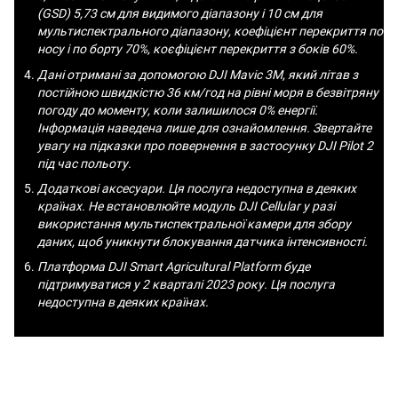
(GSD) 5,73 см для видимого діапазону і 10 см для
мультиспектрального діапазону, коефіцієнт перекриття по
носу і по борту 70%, коєфіцієнт перекриття з боків 60%.
Дані отримані за допомогою DJI Mavic 3M, який літав з
постійною швидкістю 36 км/год на рівні моря в безвітряну
погоду до моменту, коли залишилося 0% енергії.
Інформація наведена лише для ознайомлення. Звертайте
увагу на підказки про повернення в застосунку DJI Pilot 2
під час польоту.
Додаткові аксесуари. Ця послуга недоступна в деяких
країнах. Не встановлюйте модуль DJI Cellular у разі
використання мультиспектральної камери для збору
даних, щоб уникнути блокування датчика інтенсивності.
Платформа DJI Smart Agricultural Platform буде
підтримуватися у 2 кварталі 2023 року. Ця послуга
недоступна в деяких країнах.