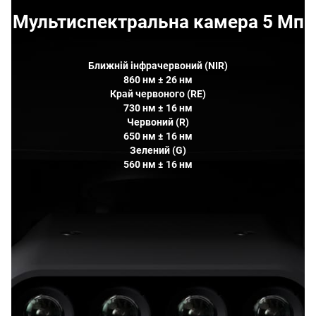
Мультиспектральна камера 5 Мп
Ближній інфрачервоний (NIR)
860 нм ± 26 нм
Край червоного (RE)
730 нм ± 16 нм
Червоний (R)
650 нм ± 16 нм
Зелений (G)
560 нм ± 16 нм