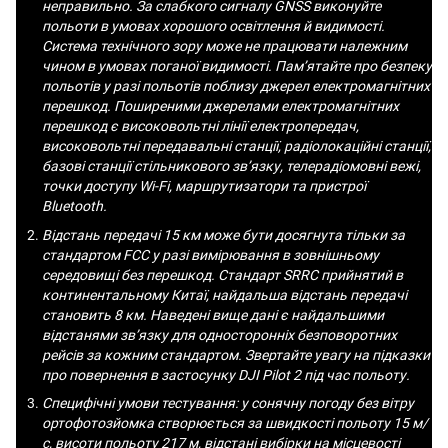
неправильно. За слабкого сигналу GNSS виконуйте
польоти в умовах хорошого освітлення й видимості.
Система технічного зору може не працювати належним
чином в умовах поганої видимості. Пам’ятайте про безпеку
польотів у разі польотів поблизу джерел електромагнітних
перешкод. Поширеними джерелами електромагнітних
перешкод є високовольтні лінії електропередач,
високовольтні передавальні станції, радіолокаційні станції,
базові станції стільникового зв’язку, телерадіомовні вежі,
точки доступу Wi-Fi, маршрутизатори та пристрої
Bluetooth.
Відстань передачі 15 км може бути досягнута тільки за
стандартом FCC у разі вимірювання в зовнішньому
середовищі без перешкод. Стандарт SRRC прийнятий в
континентальному Китаї, найдальша відстань передачі
становить 8 км. Наведені вище дані є найдальшими
відстанями зв’язку для односторонніх безповоротних
рейсів за кожним стандартом. Звертайте увагу на підказки
про повернення в застосунку DJI Pilot 2 під час польоту.
Специфічні умови тестування: у сонячну погоду без вітру
ортофотозйомка створюється за швидкості польоту 15 м/
с, висоти польоту 217 м, відстані вибірки на місцевості