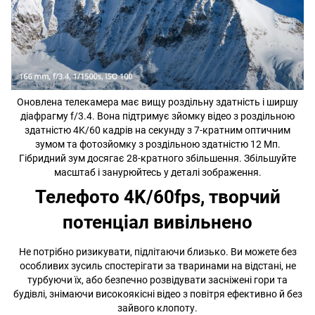
Оновлена телекамера має вищу роздільну здатність і ширшу
діафрагму f/3.4. Вона підтримує зйомку відео з роздільною
здатністю 4K/60 кадрів на секунду з 7-кратним оптичним
зумом та фотозйомку з роздільною здатністю 12 Мп.
Гібридний зум досягає 28-кратного збільшення. Збільшуйте
масштаб і занурюйтесь у деталі зображення.
Телефото 4K/60fps, творчий
потенціал вивільнено
Не потрібно ризикувати, підлітаючи близько. Ви можете без
особливих зусиль спостерігати за тваринами на відстані, не
турбуючи їх, або безпечно розвідувати засніжені гори та
будівлі, знімаючи високоякісні відео з повітря ефективно й без
зайвого клопоту.