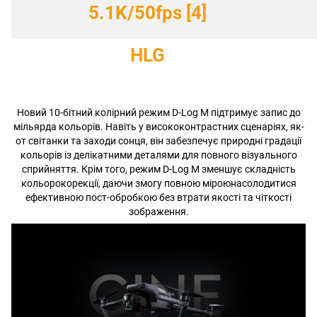
5.1K/50fps [4]
HLG
Новий 10-бітний колірний режим D-Log M підтримує запис до
мільярда кольорів. Навіть у висококонтрастних сценаріях, як-
от світанки та заходи сонця, він забезпечує природні градації
кольорів із делікатними деталями для повного візуального
сприйняття. Крім того, режим D-Log M зменшує складність
кольорокорекції, даючи змогу повною міроюнасолодитися
ефективною пост-обробкою без втрати якості та чіткості
зображення.