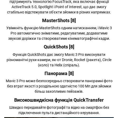
підтримують технологію FocusTrack, яка включає функції
ActiveTrack 5.0, Spotlight і Point of Interest, що дає змогу
стабільно відстежувати об'єкти зйомки в різних напрямках.
MasterShots [8]
Увімкніть функцію MasterShots одним натисканням, і Mavic 3
Pro автоматично зніматиме, редагуватиме, додаватиме
звукові доріжки та створюватиме кінематографічні кадри.
QuickShots [8]
Функція QuickShots дає змогу Mavic 3 Pro виконувати
різноманітні рухи камери, як-от Dronie, Rocket (ракета), Circle
(коло) та Helix (спіраль).
Панорама [8]
Mavic 3 Pro може безпосередньо створювати панорамні фото
без втрат якості з роздільною здатністю 100 Мп для зйомки
більш захопливих пейзажів.
Високошвидкісна функція QuickTransfer
Швидко передавайте фотографії та відео на смартфон без
підключення пульта дистанційного керування.