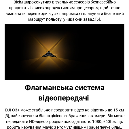
Вісім ширококутних візуальних сенсорів безперебійно
працюють із високопродуктивним процесором, щоб точно
визначати перешкоди в усіх напрямках і планувати безпечний
маршрут польоту, уникаючи завад [6].
Флагманська система
відеопередачі
DJI O3+ може стабільно передавати відео на відстань до 15 км
[3], забезпечуючи більш цілісне зображення з камери. Він може
передавати HD-відео з роздільною здатністю 1080p/60fps, що
робить керування Mavic 3 Pro чутливішим і забезпечує більш