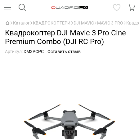
Каталог
КВАДРОКОПТЕРИ
DJI MAVIC
MAVIC 3 PRO
Квадр
Квадрокоптер DJI Mavic 3 Pro Cine
Premium Combo (DJI RC Pro)
Артикул:
DM3PCPC
Оставить отзыв