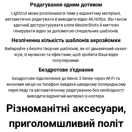
Редагування одним дотиком
LightCut може розпізнавати теми у відзнятому матеріалі,
автоматично редагувати й виводити відео 4K/60fps. Він також
здатний деструктурувати кліпи MasterShots й миттєво
генерувати відео за допомогою спеціальних шаблонів.
Незліченна кількість шаблонів аерозйомки
Вибирайте з безлічі творчих шаблонів, як-от динамічний нахил-
зсув, із музикою та ефектами, щоб зробити Ваші відео
популярними.
Бездротове з'єднання
Бездротове підключення до Mavic 3 Series через Wi-Fi та
економія місця на телефоні завдяки швидкому попередньому
перегляду та автоматичному редагуванню без необхідності
виводити відзнятий матеріал із коптера.
Різноманітні аксесуари,
приголомшливий політ