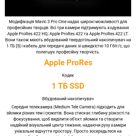
Модифікація Mavic 3 Pro Cine надає широкі можливості для
професійних творців. Всі три камери підтримують кодування
Apple ProRes 422 HQ, Apple ProRes 422 та Apple ProRes 422 LT.
Вони також мають вбудований твердотільний накопичувач на
1 ТБ [5] і кабель для передачі даних зі швидкістю 10 Гбіт/с, що
полегшує професійну творчість.
Apple ProRes
Кодек
1 ТБ SSD
Вбудований накопичувач
Середня телекамера (Medium Tele Camera) підходить для
зйомки різних тем і сюжетів. Вона стискає глибину різкості та
фокусування, щоб виділити об'єкт зйомки та створити
надійний візуальний центр тяжіння, надаючи руху камери
унікальне відчуття простору. Просто зосередьтеся на