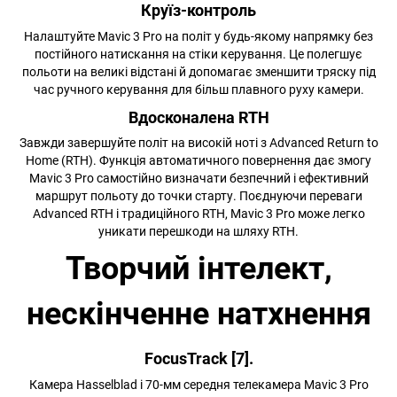
Круїз-контроль
Налаштуйте Mavic 3 Pro на політ у будь-якому напрямку без
постійного натискання на стіки керування. Це полегшує
польоти на великі відстані й допомагає зменшити тряску під
час ручного керування для більш плавного руху камери.
Вдосконалена RTH
Завжди завершуйте політ на високій ноті з Advanced Return to
Home (RTH). Функція автоматичного повернення дає змогу
Mavic 3 Pro самостійно визначати безпечний і ефективний
маршрут польоту до точки старту. Поєднуючи переваги
Advanced RTH і традиційного RTH, Mavic 3 Pro може легко
уникати перешкоди на шляху RTH.
Творчий інтелект,
нескінченне натхнення
FocusTrack [7].
Камера Hasselblad і 70-мм середня телекамера Mavic 3 Pro