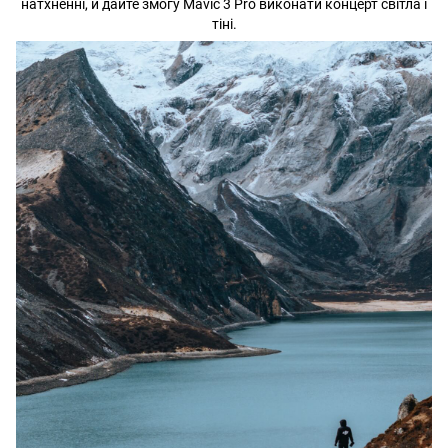
натхненні, й дайте змогу Mavic 3 Pro виконати концерт світла і
тіні.