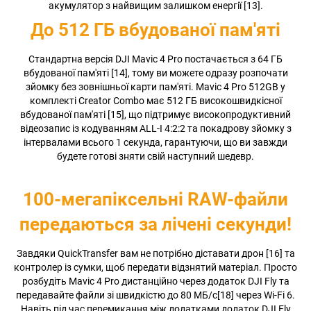
акумулятор з найвищим залишком енергії [13].
До 512 ГБ вбудованої пам'яті
Стандартна версія DJI Mavic 4 Pro постачається з 64 ГБ
вбудованої пам'яті [14], тому ви можете одразу розпочати
зйомку без зовнішньої карти пам'яті. Mavic 4 Pro 512GB у
комплекті Creator Combo має 512 ГБ високошвидкісної
вбудованої пам'яті [15], що підтримує високопродуктивний
відеозапис із кодуванням ALL-I 4:2:2 та покадрову зйомку з
інтервалами всього 1 секунда, гарантуючи, що ви завжди
будете готові зняти свій наступний шедевр.
100-мегапіксельні RAW-файли
передаються за лічені секунди!
Завдяки QuickTransfer вам не потрібно діставати дрон [16] та
контролер із сумки, щоб передати відзнятий матеріал. Просто
розбудіть Mavic 4 Pro дистанційно через додаток DJI Fly та
передавайте файли зі швидкістю до 80 МБ/с[18] через Wi-Fi 6.
Навіть під час перемикання між додатками додаток DJI Fly