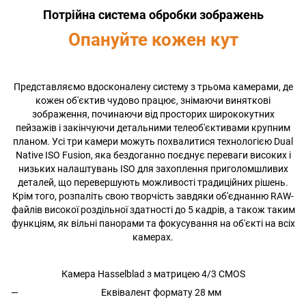
Потрійна система обробки зображень
Опануйте кожен кут
Представляємо вдосконалену систему з трьома камерами, де
кожен об'єктив чудово працює, знімаючи виняткові
зображення, починаючи від просторих ширококутних
пейзажів і закінчуючи детальними телеоб'єктивами крупним
планом. Усі три камери можуть похвалитися технологією Dual
Native ISO Fusion, яка бездоганно поєднує переваги високих і
низьких налаштувань ISO для захоплення приголомшливих
деталей, що перевершують можливості традиційних рішень.
Крім того, розпаліть свою творчість завдяки об'єднанню RAW-
файлів високої роздільної здатності до 5 кадрів, а також таким
функціям, як вільні панорами та фокусування на об'єкті на всіх
камерах.
Камера Hasselblad з матрицею 4/3 CMOS
Еквівалент формату 28 мм