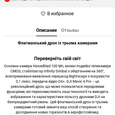
В избранное
Описание
Отзывы
Флагманський дрон із трьома камерами
Переверніть свій світ
Основна камера Hasselblad 100 Мп, великі подвійні телекамери
CMOS, стабілізатор Infinity Gimbal з обертанням на 360°,
всеспрямоване виявлення перешкод Nightscape з яскравістю
0,1 люкс, передача відео O4+. DJI Mavic 4 Pro – це
революційний дрон, що може похвалитися передовими
функціями, які переосмислюють наші технології та виводять
зображення та характеристики польоту дронами DJI на
безпрецедентний рівень. Цей флагманський дрон із трьома
камерами готовий змінити ваш спосіб створення та
дослідження нових горизонтів в аерофотозйомці.