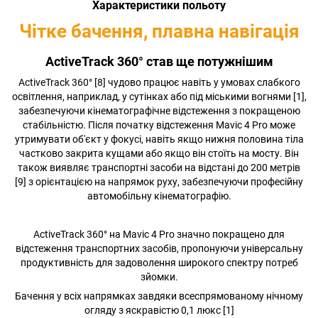
Характеристики польоту
Чітке бачення, плавна навігація
ActiveTrack 360° став ще потужнішим
ActiveTrack 360° [8] чудово працює навіть у умовах слабкого
освітлення, наприклад, у сутінках або під міськими вогнями [1],
забезпечуючи кінематографічне відстеження з покращеною
стабільністю. Після початку відстеження Mavic 4 Pro може
утримувати об'єкт у фокусі, навіть якщо нижня половина тіла
частково закрита кущами або якщо він стоїть на мосту. Він
також виявляє транспортні засоби на відстані до 200 метрів
[9] з орієнтацією на напрямок руху, забезпечуючи професійну
автомобільну кінематографію.
ActiveTrack 360° на Mavic 4 Pro значно покращено для
відстеження транспортних засобів, пропонуючи універсальну
продуктивність для задоволення широкого спектру потреб
зйомки.
Бачення у всіх напрямках завдяки всеспрямованому нічному
огляду з яскравістю 0,1 люкс [1]