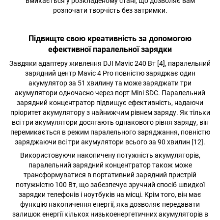
вмикається у розкладеному стані, що дозволяє вам
розпочати творчість без затримки.
Підвищте свою креативність за допомогою
ефективної паралельної зарядки
Завдяки адаптеру живлення DJI Mavic 240 Вт [4], паралельний
зарядний центр Mavic 4 Pro повністю заряджає один
акумулятор за 51 хвилину та може заряджати три
акумулятори одночасно через порт Mini SDC. Паралельний
зарядний концентратор підвищує ефективність, надаючи
пріоритет акумулятору з найнижчим рівнем заряду. Як тільки
всі три акумулятори досягають однакового рівня заряду, він
перемикається в режим паралельного заряджання, повністю
заряджаючи всі три акумулятори всього за 90 хвилин [12].
Використовуючи накопичену потужність акумуляторів,
паралельний зарядний концентратор також може
трансформуватися в портативний зарядний пристрій
потужністю 100 Вт, що забезпечує зручний спосіб швидкої
зарядки телефонів і ноутбуків на місці. Крім того, він має
функцію накопичення енергії, яка дозволяє передавати
залишок енергії кількох низькоенергетичних акумуляторів в