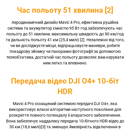
Час польоту 51 хвилина [2]
Аеродинамічний дизайн Mavic 4 Pro, ефективна рушійна
система та акумулятор ємністю 95 Вт·год забезпечують час
польоту до 51 хвилини, максимальну швидкість до 90 км/год
та дальність польоту 41 км (25,4 милі) [2]. Незалежно від того,
чи ви досліджуєте місця, відпрацьовуєте маневри, робите
покадрову зйомку чи панорамні фотографії за допомогою
телеоб'єктива, достатній час польоту дозволяє вам керувати
ним легко та впевнено.
Передача відео DJI O4+ 10-біт
HDR
Mavic 4 Pro оснащений системою передачі DJI O4+, яка
використовує власні алгоритми наступного покоління для
розкриття повного потенціалу її апаратного забезпечення.
Вона забезпечує наддалеку передачу 10-бітного HDR-відео до
30 км (18,6 милі)[3] та зменшує ймовірність відключення в