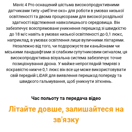
Mavic 4 Pro оснащений шістьма високопродуктивними
датчиками типу «риб’яче око» для роботи в умовах низької
освітленості та двома процесорами для високої роздільної
здатності відстеження навколишнього середовища. Він
забезпечує всеспрямоване уникнення перешкод зі швидкістю
до 18 м/с навіть в умовах низької освітленості до 0,1 люкс,
наприклад, в умовах освітлення лише вуличними ліхтарями.
Незалежно від того, чи подорожуєте ви каньйонами чи
міськими ландшафтами зі слабким супутниковим сигналом, ця
високопродуктивна візуальна система забезпечує точне
позиціонування дрона. У майже непроглядній темряві з
яскравістю нижче 0,1 люкс він все ще може використовувати
свій передній LiDAR для виявлення перешкод попереду та
швидкого гальмування, щоб уникнути зіткнень.
Час польоту та передача відео
Літайте довше, залишайтеся на
зв'язку