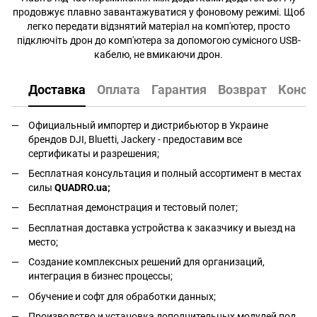
продовжує плавно завантажуватися у фоновому режимі. Щоб
легко передати відзнятий матеріал на комп'ютер, просто
підключіть дрон до комп'ютера за допомогою сумісного USB-
кабелю, не вмикаючи дрон.
Доставка
Оплата
Гарантия
Возврат
Консу
Официальный импортер и дистрибьютор в Украине
брендов DJI, Bluetti, Jackery - предоставим все
сертификаты и разрешения;
Бесплатная консультация и полный ассортимент в местах
силы
QUADRO.ua
;
Бесплатная демонстрация и тестовый полет;
Бесплатная доставка устройства к заказчику и выезд на
место;
Создание комплексных решений для организаций,
интеграция в бизнес процессы;
Обучение и софт для обработки данных;
Производство и установка дополнительных модулей под