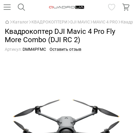
Каталог
КВАДРОКОПТЕРИ
DJI MAVIC
MAVIC 4 PRO
Квадро
Квадрокоптер DJI Mavic 4 Pro Fly
More Combo (DJI RC 2)
Артикул:
DMM4PFMC
Оставить отзыв