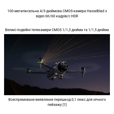
100-мегапіксельна 4/3-дюймова CMOS-камера Hasselblad з
відео 6K/60 кадрів/с HDR
Великі подвійні телекамери CMOS 1/1,3 дюйма та 1/1,5 дюйма
Всеспрямоване виявлення перешкод 0,1 люкс для нічного
пейзажу [1]