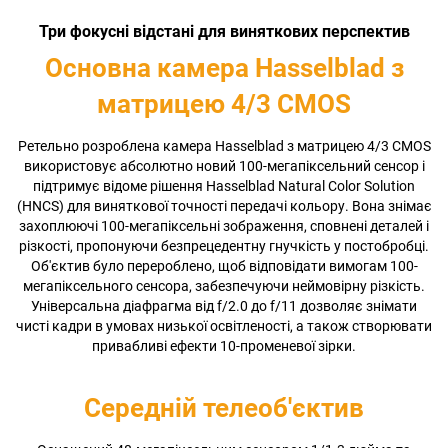
Три фокусні відстані для виняткових перспектив
Основна камера Hasselblad з
матрицею 4/3 CMOS
Ретельно розроблена камера Hasselblad з матрицею 4/3 CMOS
використовує абсолютно новий 100-мегапіксельний сенсор і
підтримує відоме рішення Hasselblad Natural Color Solution
(HNCS) для виняткової точності передачі кольору. Вона знімає
захоплюючі 100-мегапіксельні зображення, сповнені деталей і
різкості, пропонуючи безпрецедентну гнучкість у постобробці.
Об'єктив було перероблено, щоб відповідати вимогам 100-
мегапіксельного сенсора, забезпечуючи неймовірну різкість.
Універсальна діафрагма від f/2.0 до f/11 дозволяє знімати
чисті кадри в умовах низької освітленості, а також створювати
привабливі ефекти 10-променевої зірки.
Середній телеоб'єктив