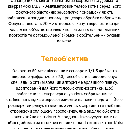
Оснащений 48-мегапіксельним сенсором 1/1.3 дюйма та
діафрагмою f/2.8, 70-міліметровий телеоб'єктив середнього
фокусного відстанню забезпечує покращену якість
зображення завдяки новому процесору обробки зображень.
Фокусна відстань 70 мм створює стиснуті перспективи для
виділення об'єктів, що ідеально підходить для динамічних
портретів та автомобільної зйомки з орбітальними рухами
камери.
Телеоб'єктив
Основана 50-мегапіксельним сенсором 1/1.5 дюйма та
широкою діафрагмою f/2.8, телеоб'єктив використовує
спеціально оптимізований алгоритм карданного підвісу,
адаптований для його телеоб'єктивної оптики, щоб
забезпечити неперевершену якість зображення та
стабільність під час аерофотозйомки на великі відстані. Його
розширений радіус дії значно зменшує сприйняття глибини,
створюючи сплющену перспективу, яка виділяє об'єкти з
надзвичайною чіткістю. У поєднанні з фокусуванням на
об'єкті, зйомка захопливих великих планів стає легкою. Крім
того, він знімає неймовірно деталізовані безкоштовні