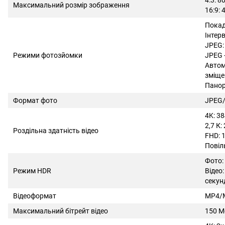
4:3: 
Максимальний розмір зображення
16:9:
Пока
Інтерв
JPEG:
Режими фотозйомки
JPEG 
Автом
зміще
Панор
Формат фото
JPEG
4K: 3
2,7 К
Роздільна здатність відео
FHD: 
Повіл
Фото:
Режим HDR
Відео
секун
Відеоформат
MP4/M
Максимальний бітрейт відео
150 М