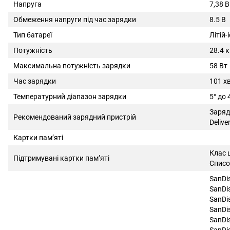
Напруга
7,38 В
Обмеження напруги під час зарядки
8.5 В
Тип батареї
Літій-
Потужність
28.4 
Максимальна потужність зарядки
58 Вт
Час зарядки
101 х
Температурний діапазон зарядки
5° дo 
Заряд
Рекомендований зарядний пристрій
Delive
Картки пам’яті
Клас 
Підтримувані картки пам’яті
Списо
SanDi
SanDi
SanDi
SanDi
SanDi