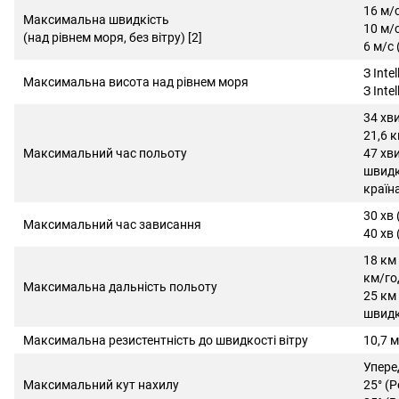
16 м/
Максимальна швидкість
10 м/
(над рівнем моря, без вітру) [2]
6 м/с
З Inte
Максимальна висота над рівнем моря
З Intel
34 хви
21,6 
Максимальний час польоту
47 хви
швидк
країн
30 хв (
Максимальний час зависання
40 хв (
18 км 
км/го
Максимальна дальність польоту
25 км 
швидк
Максимальна резистентність до швидкості вітру
10,7 м
Уперед
Максимальний кут нахилу
25° (