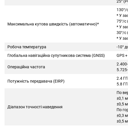
25° (
130°/
* У з
75°/с
Максимальна кутова швидкість (автоматично)*
* У з
30°/с
* У з
Робоча температура
-10° д
Глобальна навігаційна супутникова система (GNSS)
GPS + 
2.400
Операційна частота
5.725-
2.4 Г
Потужність передавача (EIRP)
5.8 Г
По ве
±0,1 
±0,5 
Діапазон точності наведення
По го
±0,3 
±0,5 