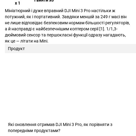
Гвинти х6
х 1
Мініатюрний і дуже вправний DJI Mini 3 Pro настільки ж
потужний, як і портативний. Завдяки меншій за 249 г масі він
не лише відповідає безпековим нормам більшості регуляторів,
а й насправді є найбезпечнішим коптером серії [1]. 1/1,3-
дюймовий сенсор та першокласні функції одразу нагадають,
як це — літати на Mini.
Продукт
Які оновлення отримав DJI Mini 3 Pro, як порівняти з
попередніми продуктами?