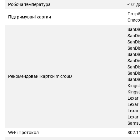
Робоча температура
-10° д
Потрі
Підтримувані картки
Списо
SanDi
SanDi
SanDi
SanDi
SanDi
SanDi
SanDi
SanDi
Рекомендовані картки microSD
SanDi
Kings
Kings
Lexar
Lexar
Lexar
Lexar
Samsu
Wi-Fi Протокол
802.1