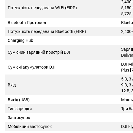
2,400
Потужність передавача Wi-Fi (EIRP)
5,150
5,725
Bluetooth Протокол
Blueto
Потужність передавача Bluetooth (EIRP)
2,400
Charging Hub
Заряд
Сумісний зарядний пристрій DJI
Delive
DJI Min
Сумісні акумулятори DJI
Plus [
5 В, 3
Вхід
9 В, 3
12 В, 
Вихід (USB)
Maкси
Тип зарядки
Три б
Застосунок
Мобільний застосунок
DJI Fl