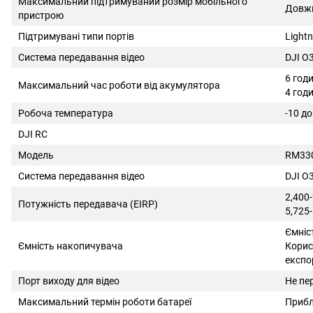
Максимальний підтримуваний розмір мобільного
Довжи
пристрою
Підтримувані типи портів
Lightn
Система передавання відео
DJI O
6 год
Максимальний час роботи від акумулятора
4 год
Робоча температура
-10 дo
DJI RC
Модель
RM33
Система передавання відео
DJI O
2,400
Потужність передавача (EIRP)
5,725-
Ємніс
Ємність накопичувача
Корис
експор
Порт виходу для відео
Не пе
Максимальний термін роботи батареї
Прибл