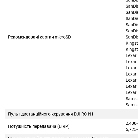
SanDi
SanDi
SanDi
SanDi
SanDi
SanDi
Рекомендовані картки microSD
SanDi
Kings
Kings
Lexar
Lexar
Lexar
Lexar
Lexar
Lexar
Lexar
Samsu
Samsu
Пульт дистанційного керування DJI RC-N1
2,400
Потужність передавача (EIRP)
5,725-