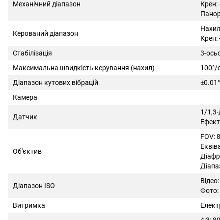
Механічний діапазон
Крен: 
Панор
Нахил:
Керований діапазон
Крен: 
Стабілізація
3-ось
Максимальна швидкість керування (нахил)
100°/
Діапазон кутових вібрацій
±0.01°
Камера
1/1,3
Датчик
Ефекти
FOV: 8
Еквів
Об'єктив
Діафр
Діапа
Відео:
Діапазон ISO
Фото:
Витримка
Елект