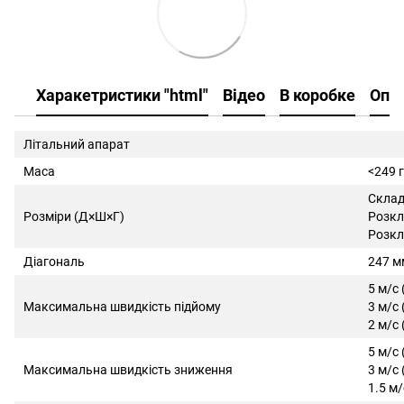
Харакетристики "html"
Відео
В коробке
Опи
Літальний апарат
Маса
<249 г
Склад
Розміри (Д×Ш×Г)
Розкл
Розкл
Діагональ
247 м
5 м/с
Максимальна швидкість підйому
3 м/с
2 м/с
5 м/с
Максимальна швидкість зниження
3 м/с
1.5 м