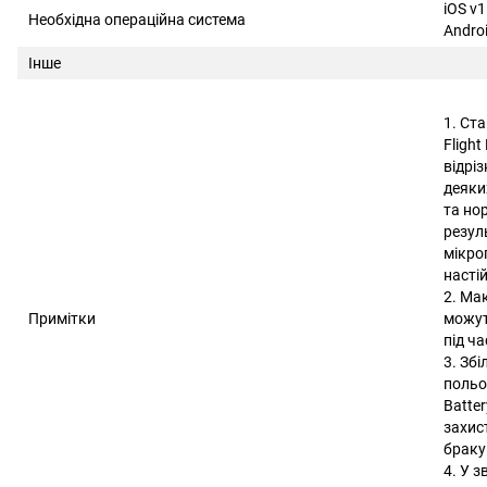
iOS v1
Необхідна операційна система
Androi
Інше
1. Ст
Fligh
відріз
деяких
та но
резул
мікро
насті
2. Ма
Примітки
можут
під ча
3. Зб
польот
Batte
захис
браку
4. У 