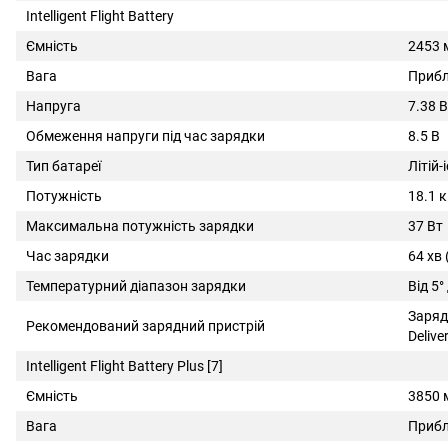
Intelligent Flight Battery
Ємність
2453 
Вага
Прибл
Напруга
7.38 В
Обмеження напруги під час зарядки
8.5 В
Тип батареї
Літій-
Потужність
18.1 
Максимальна потужність зарядки
37 Вт
Час зарядки
64 хв
Температурний діапазон зарядки
Від 5°
Заряд
Рекомендований зарядний пристрій
Delive
Intelligent Flight Battery Plus [7]
Ємність
3850 
Вага
Прибл