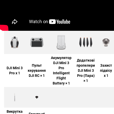
Акумулятор
Додаткові
DJI Mini 3
Пульт
пропелери
Захист
DJI Mini 3
Pro
керування
DJI Mini 3
підвісу
Pro х 1
Intelligent
DJI RC × 1
Pro (Пара)
х 1
Flight
× 1
Battery × 1
Викрутка