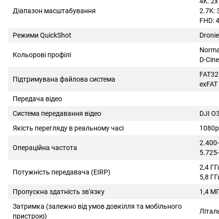
4K: 2x
Діапазон масштабування
2.7K: 
FHD: 
Режими QuickShot
Dronie
Norma
Кольорові профілі
D-Cine
FAT32
Підтримувана файлова система
exFAT 
Передача відео
Система передавання відео
DJI O
Якість перегляду в реальному часі
1080p
2.400
Операційна частота
5.725-
2,4 Г
Потужність передавача (EIRP)
5,8 ГГ
Пропускна здатність зв'язку
1,4 М
Затримка (залежно від умов довкілля та мобільного
Літал
пристрою)