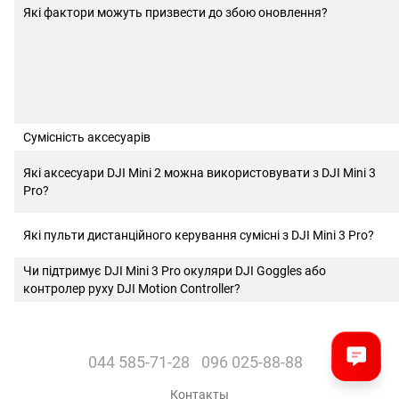
Які фактори можуть призвести до збою оновлення?
Сумісність аксесуарів
Які аксесуари DJI Mini 2 можна використовувати з DJI Mini 3
Pro?
Які пульти дистанційного керування сумісні з DJI Mini 3 Pro?
Чи підтримує DJI Mini 3 Pro окуляри DJI Goggles або
контролер руху DJI Motion Controller?
044 585-71-28
096 025-88-88
Контакты