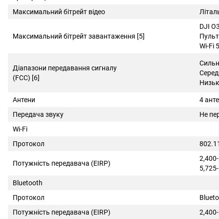
Максимальний бітрейт відео
Літал
DJI O3
Максимальний бітрейт завантаження [5]
Пульт
Wi-Fi 
Сильн
Діапазони передавання сигналу
Серед
(FCC) [6]
Низьк
Антени
4 ант
Передача звуку
Не пе
Wi-Fi
Протокол
802.1
2,400
Потужність передавача (EIRP)
5,725
Bluetooth
Протокол
Blueto
Потужність передавача (EIRP)
2,400-