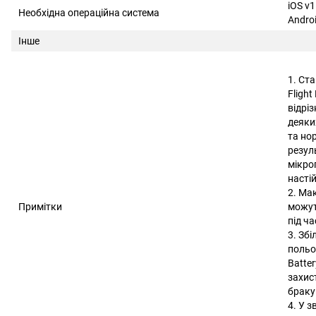
iOS v1
Необхідна операційна система
Androi
Інше
1. Ст
Fligh
відріз
деяких
та но
резул
мікро
насті
2. Ма
Примітки
можут
під ча
3. Зб
польот
Batte
захис
браку
4. У 