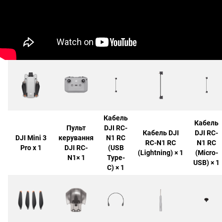
Кабель
Кабель
Пульт
DJI RC-
Кабель DJI
DJI RC-
DJI Mini 3
керування
N1 RC
RC-N1 RC
N1 RC
Pro х 1
DJI RC-
(USB
(Lightning) × 1
(Micro-
N1× 1
Type-
USB) × 1
C) × 1