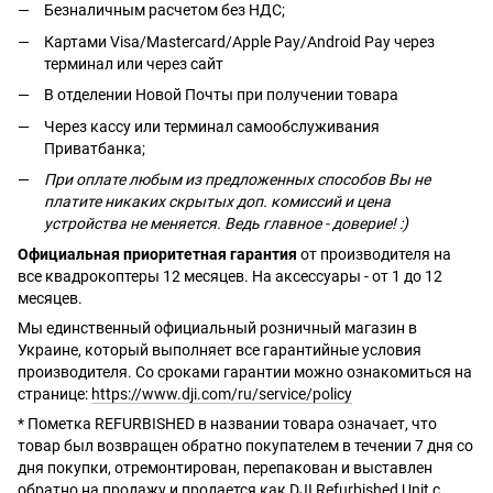
Безналичным расчетом без НДС;
Картами Visa/Mastercard/Apple Pay/Android Pay через
терминал или через сайт
В отделении Новой Почты при получении товара
Через кассу или терминал самообслуживания
Приватбанка;
При оплате любым из предложенных способов Вы не
платите никаких скрытых доп. комиссий и цена
устройства не меняется. Ведь главное - доверие! :)
Официальная приоритетная гарантия
от производителя на
все квадрокоптеры 12 месяцев. На аксессуары - от 1 до 12
месяцев.
Мы единственный официальный розничный магазин в
Украине, который выполняет все гарантийные условия
производителя. Со сроками гарантии можно ознакомиться на
странице:
https://www.dji.com/ru/service/policy
* Пометка REFURBISHED в названии товара означает, что
товар был возвращен обратно покупателем в течении 7 дня со
дня покупки, отремонтирован, перепакован и выставлен
обратно на продажу и продается как DJI Refurbished Unit с