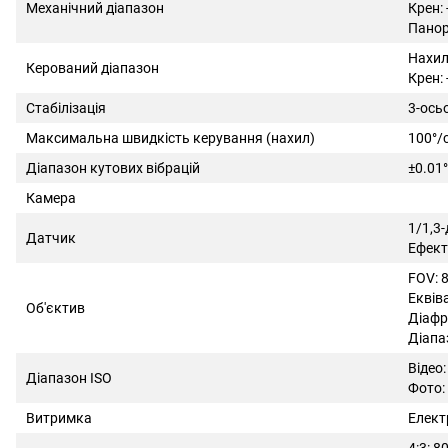
Механічний діапазон
Крен: 
Панор
Нахил:
Керований діапазон
Крен: 
Стабілізація
3-ось
Максимальна швидкість керування (нахил)
100°/
Діапазон кутових вібрацій
±0.01°
Камера
1/1,3
Датчик
Ефекти
FOV: 8
Еквів
Об'єктив
Діафр
Діапа
Відео:
Діапазон ISO
Фото:
Витримка
Елект