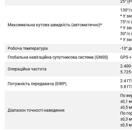
25° (
130°/
* У з
75°/с
Максимальна кутова швидкість (автоматично)*
* У з
30°/с
* У з
Робоча температура
-10° д
Глобальна навігаційна супутникова система (GNSS)
GPS + 
2.400
Операційна частота
5.725-
2.4 Г
Потужність передавача (EIRP)
5.8 Г
По ве
±0,1 
±0,5 
Діапазон точності наведення
По го
±0,3 
±0,5 