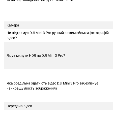
Який опір швидкості вітру DJI Mini 3 Pro?
Камера
Чи підтримує DJI Mini 3 Pro ручний режим зйомки фотографій і
відео?
Як увімкнути HDR на DJI Mini 3 Pro?
Яка роздільна здатність відео DJI Mini 3 Pro забезпечує
найкращу якість зображення?
Передача відео