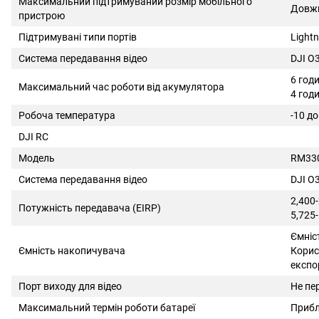
Максимальний підтримуваний розмір мобільного
Довжи
пристрою
Підтримувані типи портів
Lightn
Система передавання відео
DJI O
6 год
Максимальний час роботи від акумулятора
4 год
Робоча температура
-10 дo
DJI RC
Модель
RM33
Система передавання відео
DJI O
2,400
Потужність передавача (EIRP)
5,725-
Ємніс
Ємність накопичувача
Корис
експор
Порт виходу для відео
Не пе
Максимальний термін роботи батареї
Прибл