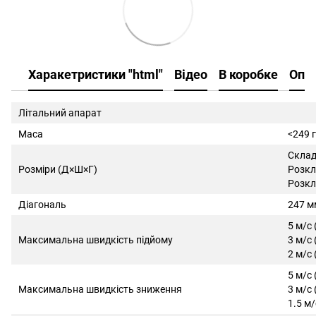
Харакетристики "html"
Відео
В коробке
Опи
Літальний апарат
Маса
<249 г
Склад
Розміри (Д×Ш×Г)
Розкл
Розкл
Діагональ
247 м
5 м/с
Максимальна швидкість підйому
3 м/с
2 м/с
5 м/с
Максимальна швидкість зниження
3 м/с
1.5 м