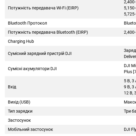
2,400
Потужність передавача Wi-Fi (EIRP)
5,150
5,725
Bluetooth Протокол
Blueto
Потужність передавача Bluetooth (EIRP)
2,400
Charging Hub
Заряд
Сумісний зарядний пристрій DJI
Delive
DJI Min
Сумісні акумулятори DJI
Plus [
5 В, 3
Вхід
9 В, 3
12 В, 
Вихід (USB)
Maкси
Тип зарядки
Три б
Застосунок
Мобільний застосунок
DJI Fl