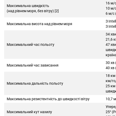
16 м/
Максимальна швидкість
10 м/
(над рівнем моря, без вітру) [2]
6 м/с
З Inte
Максимальна висота над рівнем моря
З Intel
34 хви
21,6 
Максимальний час польоту
47 хви
швидк
країн
30 хв (
Максимальний час зависання
40 хв (
18 км 
км/го
Максимальна дальність польоту
25 км 
швидк
Максимальна резистентність до швидкості вітру
10,7 м
Уперед
Максимальний кут нахилу
25° (