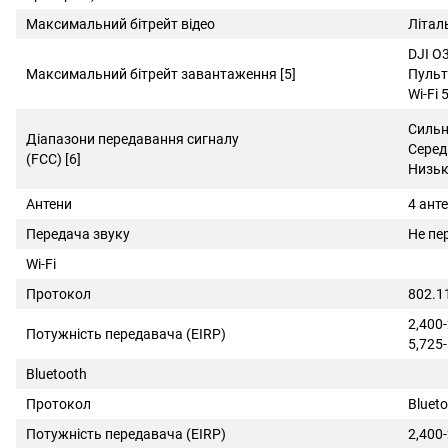
Максимальний бітрейт відео
Літал
DJI O3
Максимальний бітрейт завантаження [5]
Пульт
Wi-Fi 
Сильн
Діапазони передавання сигналу
Серед
(FCC) [6]
Низьк
Антени
4 ант
Передача звуку
Не пе
Wi-Fi
Протокол
802.1
2,400
Потужність передавача (EIRP)
5,725
Bluetooth
Протокол
Blueto
Потужність передавача (EIRP)
2,400-