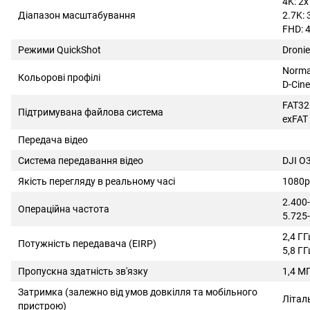
4K: 2x
Діапазон масштабування
2.7K: 
FHD: 
Режими QuickShot
Dronie
Norma
Кольорові профілі
D-Cine
FAT32
Підтримувана файлова система
exFAT 
Передача відео
Система передавання відео
DJI O
Якість перегляду в реальному часі
1080p
2.400
Операційна частота
5.725-
2,4 Г
Потужність передавача (EIRP)
5,8 ГГ
Пропускна здатність зв'язку
1,4 М
Затримка (залежно від умов довкілля та мобільного
Літал
пристрою)