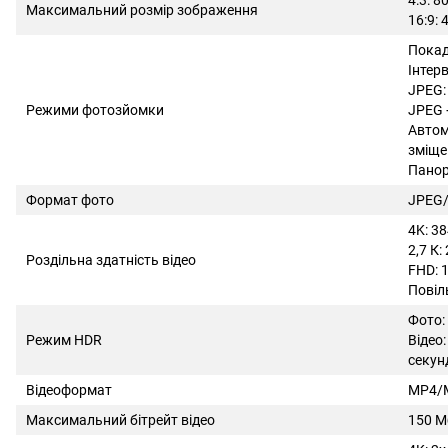
4:3: 
Максимальний розмір зображення
16:9:
Пока
Інтерв
JPEG:
Режими фотозйомки
JPEG 
Автом
зміще
Панор
Формат фото
JPEG
4K: 3
2,7 К
Роздільна здатність відео
FHD: 
Повіл
Фото:
Режим HDR
Відео
секун
Відеоформат
MP4/M
Максимальний бітрейт відео
150 М