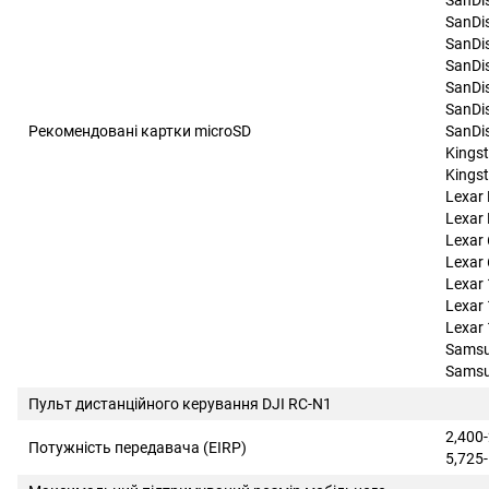
SanDi
SanDi
SanDi
SanDi
SanDi
SanDi
Рекомендовані картки microSD
SanDi
Kings
Kings
Lexar
Lexar
Lexar
Lexar
Lexar
Lexar
Lexar
Samsu
Samsu
Пульт дистанційного керування DJI RC-N1
2,400
Потужність передавача (EIRP)
5,725-