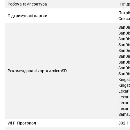
Робоча температура
-10° д
Потрі
Підтримувані картки
Списо
SanDi
SanDi
SanDi
SanDi
SanDi
SanDi
SanDi
SanDi
Рекомендовані картки microSD
SanDi
Kings
Kings
Lexar
Lexar
Lexar
Lexar
Samsu
Wi-Fi Протокол
802.1