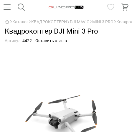
Каталог
КВАДРОКОПТЕРИ
DJI MAVIC
MINI 3 PRO
Квадрок
Квадрокоптер DJI Mini 3 Pro
Артикул:
4422
Оставить отзыв