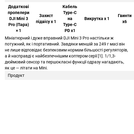
Додаткові
Кабель
пропелери
Type-C
Захист
Гвинти
DJI Mini 3
на
Викрутка х 1
підвісу х 1
х6
Pro (Пара)
Type-C
× 1
PD х1
Мініатюрний і дуже вправний DJI Mini 3 Pro настільки ж
потужний, як і портативний. Завдяки меншій за 249 г масі він
не лише відповідає безпековим нормам більшості регуляторів,
а й насправді є найбезпечнішим коптером серії [1]. 1/1,3-
дюймовий сенсор та першокласні функції одразу нагадають,
як це — літати на Mini.
Продукт