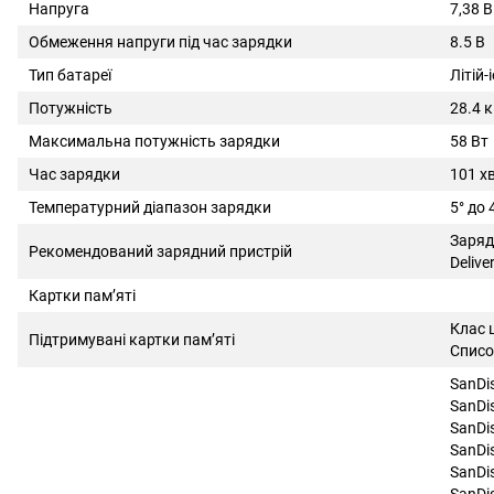
Напруга
7,38 В
Обмеження напруги під час зарядки
8.5 В
Тип батареї
Літій-
Потужність
28.4 
Максимальна потужність зарядки
58 Вт
Час зарядки
101 х
Температурний діапазон зарядки
5° дo 
Заряд
Рекомендований зарядний пристрій
Delive
Картки пам’яті
Клас 
Підтримувані картки пам’яті
Списо
SanDi
SanDi
SanDi
SanDi
SanDi