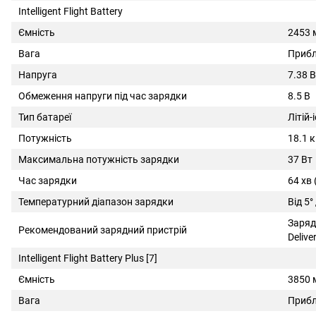
Intelligent Flight Battery
Ємність
2453 
Вага
Прибл
Напруга
7.38 В
Обмеження напруги під час зарядки
8.5 В
Тип батареї
Літій-
Потужність
18.1 
Максимальна потужність зарядки
37 Вт
Час зарядки
64 хв
Температурний діапазон зарядки
Від 5°
Заряд
Рекомендований зарядний пристрій
Delive
Intelligent Flight Battery Plus [7]
Ємність
3850 
Вага
Прибл