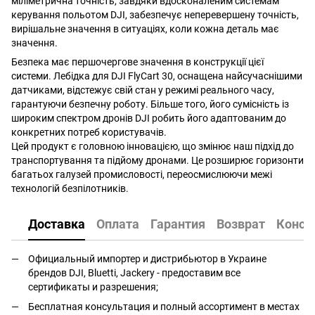
міліметрична точність, завдяки вдосконаленим системам
керування польотом DJI, забезпечує неперевершену точність,
вирішальне значення в ситуаціях, коли кожна деталь має
значення.
Безпека має першочергове значення в конструкції цієї
системи. Лебідка для DJI FlyCart 30, оснащена найсучаснішими
датчиками, відстежує свій стан у режимі реального часу,
гарантуючи безпечну роботу. Більше того, його сумісність із
широким спектром дронів DJI робить його адаптованим до
конкретних потреб користувачів.
Цей продукт є головною інновацією, що змінює наш підхід до
транспортування та підйому дронами. Це розширює горизонти
багатьох галузей промисловості, переосмислюючи межі
технологій безпілотників.
Доставка
Оплата
Гарантия
Возврат
Консу
Официальный импортер и дистрибьютор в Украине
брендов DJI, Bluetti, Jackery - предоставим все
сертификаты и разрешения;
Бесплатная консультация и полный ассортимент в местах