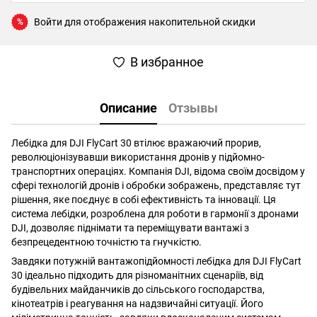
Войти
для отображения накопительной скидки
%
В избранное
Описание
Отзывы
Лебідка для DJI FlyCart 30 втілює вражаючий прорив,
революціонізувавши використання дронів у підйомно-
транспортних операціях. Компанія DJI, відома своїм досвідом у
сфері технологій дронів і обробки зображень, представляє тут
рішення, яке поєднує в собі ефективність та інновації. Ця
система лебідки, розроблена для роботи в гармонії з дронами
DJI, дозволяє піднімати та переміщувати вантажі з
безпрецедентною точністю та гнучкістю.
Завдяки потужній вантажопідйомності лебідка для DJI FlyCart
30 ідеально підходить для різноманітних сценаріїв, від
будівельних майданчиків до сільського господарства,
кінотеатрів і реагування на надзвичайні ситуації. Його