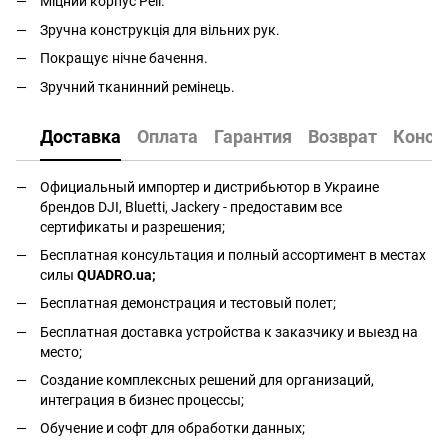
Міцний корпус Peli.
Зручна конструкція для вільних рук.
Покращує нічне бачення.
Зручний тканинний ремінець.
Доставка
Оплата
Гарантия
Возврат
Консу
Официальный импортер и дистрибьютор в Украине
брендов DJI, Bluetti, Jackery - предоставим все
сертификаты и разрешения;
Бесплатная консультация и полный ассортимент в местах
силы
QUADRO.ua
;
Бесплатная демонстрация и тестовый полет;
Бесплатная доставка устройства к заказчику и выезд на
место;
Создание комплексных решений для организаций,
интеграция в бизнес процессы;
Обучение и софт для обработки данных;