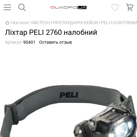
Каталог
MILTECH
ПРОТИУДАРНІ КЕЙСИ
PELI
ОСВІТЛЮВА
Ліхтар PELI 2760 налобний
Артикул:
90401
Оставить отзыв