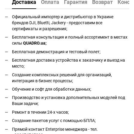
Доставка
Оплата
Гарантия
Возврат
Консу
Официальный импортер и дистрибьютор в Украине
брендов DJI, Bluetti, Jackery - предоставим все
сертификаты и разрешения;
Бесплатная консультация и полный ассортимент в местах
силы
QUADRO.ua
;
Бесплатная демонстрация и тестовый полет;
Бесплатная доставка устройства к заказчику и выезд на
место;
Создание комплексных решений для организаций,
интеграция в бизнес процессы;
Обучение и софт для обработки данных;
Производство и установка дополнительных модулей под
Ваши задачи;
Ремонт в течении 24-х часов;
Создание пакетов услуг с помощью БПЛА;
Прямой контакт Enterprise менеджера - тел.