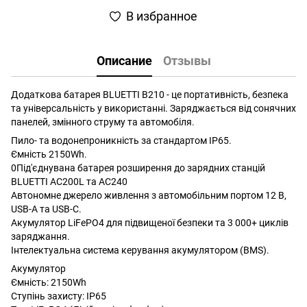
В избранное
Описание
Отзывы
Додаткова батарея BLUETTI B210 - це портативність, безпека
та універсальність у використанні. Заряджається від сонячних
панелей, змінного струму та автомобіля.
Пило- та водонепроникність за стандартом IP65.
Ємність 2150Wh.
0Під'єднувана батарея розширення до зарядних станцій
BLUETTI AC200L та AC240
Автономне джерело живлення з автомобільним портом 12 В,
USB-A та USB-C.
Акумулятор LiFePO4 для підвищеної безпеки та 3 000+ циклів
заряджання.
Інтелектуальна система керування акумулятором (BMS).
Акумулятор
Ємність: 2150Wh
Ступінь захисту: IP65