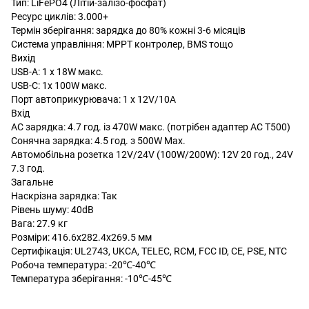
Тип: LiFePO4 (Літій-залізо-фосфат)
Ресурс циклів: 3.000+
Термін зберігання: зарядка до 80% кожні 3-6 місяців
Система управління: MPPT контролер, BMS тощо
Вихід
USB-A: 1 x 18W макс.
USB-C: 1x 100W макс.
Порт автоприкурювача: 1 x 12V/10A
Вхід
AC зарядка: 4.7 год. із 470W макс. (потрібен адаптер AC T500)
Сонячна зарядка: 4.5 год. з 500W Max.
Автомобільна розетка 12V/24V (100W/200W): 12V 20 год., 24V
7.3 год.
Загальне
Наскрізна зарядка: Так
Рівень шуму: 40dB
Вага: 27.9 кг
Розміри: 416.6х282.4х269.5 мм
Сертифікація: UL2743, UKCA, TELEC, RCM, FCC ID, CE, PSE, NTC
Робоча температура: -20℃-40℃
Температура зберігання: -10℃-45℃