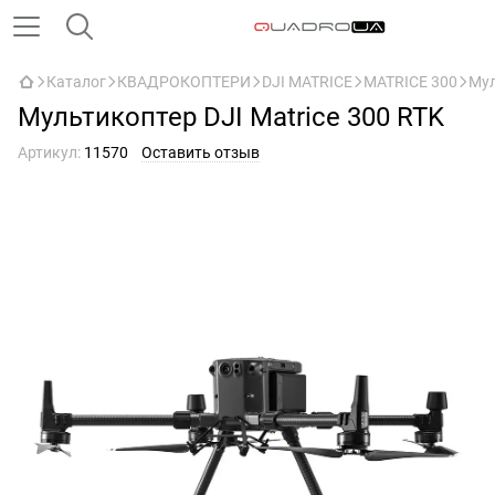
Каталог
КВАДРОКОПТЕРИ
DJI MATRICE
MATRICE 300
Мул
Мультикоптер DJI Matrice 300 RTK
Артикул:
11570
Оставить отзыв