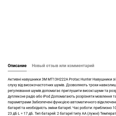
Описание
Новый отзыв или комментарий
Активні навушники 3M MT13H222A Protac Hunter Навушники зі 
слуху від високочастотних шумів. Дозволяють трохи навколишні
регулювання шумів допомагає приглушити високі шуми та розріз
дуплексне радіо або iPod Допомагають розрізняти мовлення т
параметрами Забезпечені функцією автоматичного відключення
батареї та необхідність зміни батареї. Час роботи: приблизно 
23 дБ L = 17 дБ. Тип батарей: 2 батареї типу AA (лужні) Температу