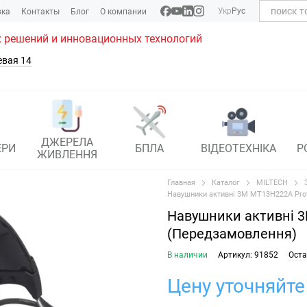
Укр
Рус
вка
Контакты
Блог
О компании
 решений и инновационных технологий
евая 14
ДЖЕРЕЛА
ЕРИ
БПЛА
ВІДЕОТЕХНІКА
Р
ЖИВЛЕННЯ
Главная
Каталог
MILTECH
Навушники активні 3M MT13H222A Pro
Навушники активні 3
(Передзамовлення)
В наличии
Артикул: 91852
Оста
Цену уточняйте