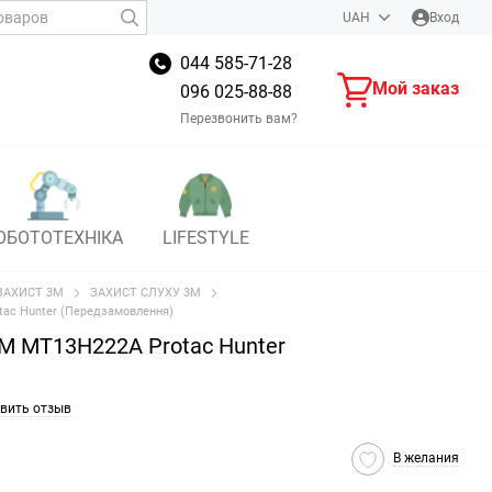
UAH
Вход
044 585-71-28
Мой заказ
096 025-88-88
Перезвонить вам?
ОБОТОТЕХНІКА
LIFESTYLE
ЗАХИСТ 3M
ЗАХИСТ СЛУХУ 3M
tac Hunter (Передзамовлення)
M MT13H222A Protac Hunter
вить отзыв
В желания