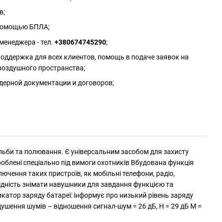
в;
 помощью БПЛА;
менеджера - тел.
+380674745290
;
оддержка для всех клиентов, помощь в подаче заявок на
воздушного пространства;
дерной документации и договоров;
льби та полювання. Є універсальним засобом для захисту
роблені спеціально під вимоги охотників Вбудована функція
ючення таких пристроїв, як мобільні телефони, радіо,
дність знімати навушники для завдання функцією та
атор заряду батареї: інформує про низький рівень заряду
идушення шумів – відношення сигнал-шум = 26 дБ, H = 29 дБ M =