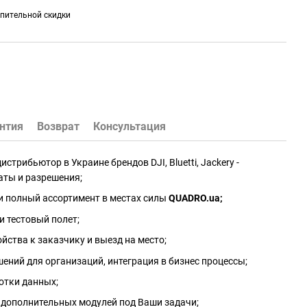
пительной скидки
нтия
Возврат
Консультация
трибьютор в Украине брендов DJI, Bluetti, Jackery -
аты и разрешения;
и полный ассортимент в местах силы
QUADRO.ua
;
и тестовый полет;
йства к заказчику и выезд на место;
ений для организаций, интеграция в бизнес процессы;
отки данных;
 дополнительных модулей под Ваши задачи;