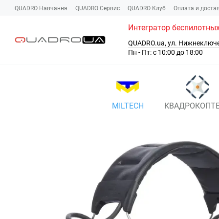
Перейти к основному контенту
QUADRO Навчання
QUADRO Сервис
QUADRO Клуб
Оплата и доста
Интегратор беспилотных
QUADRO.ua, ул. Нижнеключ
Пн - Пт: с 10:00 до 18:00
MILTECH
КВАДРОКОПТ