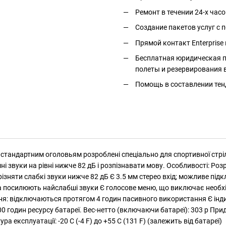
Ремонт в течении 24-х часо
Создание пакетов услуг с
Прямой контакт Enterprise 
Бесплатная юридическая п
полеты и резервирования 
Помощь в составлении тен
стандартним оголовьям розроблені спеціально для спортивної стрі
 звуки на рівні нижче 82 дБ і розпізнавати мову. Особливості: Роз
няти слабкі звуки нижче 82 дБ Є 3.5 мм стерео вхід; можливе підкл
а посилюють найслабші звуки Є голосове меню, що виключає необхі
: відключаються протягом 4 годин пасивного використання Є індик
100 годин ресурсу батареї. Вес-нетто (включаючи батареї): 303 р Пр
ра експлуатації: -20 C (-4 F) до +55 C (131 F) (залежить від батареї)