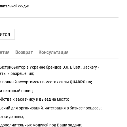
пительной скидки
ится
нтия
Возврат
Консультация
трибьютор в Украине брендов DJI, Bluetti, Jackery -
аты и разрешения;
и полный ассортимент в местах силы
QUADRO.ua
;
и тестовый полет;
йства к заказчику и выезд на место;
ений для организаций, интеграция в бизнес процессы;
отки данных;
 дополнительных модулей под Ваши задачи;