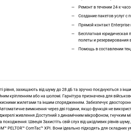
Ремонт в течении 24-х часо
Создание пакетов услуг с
Прямой контакт Enterprise 
Бесплатная юридическая п
полеты и резервирования 
Помощь в составлении тен
 рівня, захищають від шуму до 28 дБ та зручно поєднуються з інш
йним кріпленням або на шоломі. Гарнітура призначена для військово
ахисними жилетами та іншим спорядженням. Забезпечує двосторонні
) Автоматичне вимкнення через дві години, якщо функція не викори
джерелі живлення Доступний з динамічним мікрофоном, гнучким мік
оходження: Швеція Захистіть свій слух від шкідливих рівнів шуму, 
3M™ PELTOR™ ComTac™ XPI. Вони ідеально підходять для складних у