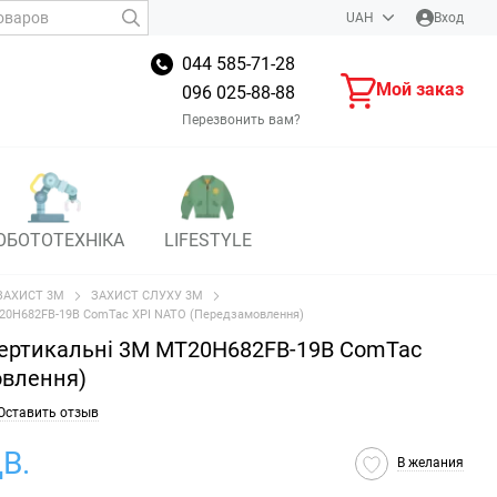
UAH
Вход
044 585-71-28
Мой заказ
096 025-88-88
Перезвонить вам?
ОБОТОТЕХНІКА
LIFESTYLE
ЗАХИСТ 3M
ЗАХИСТ СЛУХУ 3M
T20H682FB-19B ComTac XPI NATO (Передзамовлення)
вертикальні 3M MT20H682FB-19B ComTac
овлення)
Оставить отзыв
В.
В желания