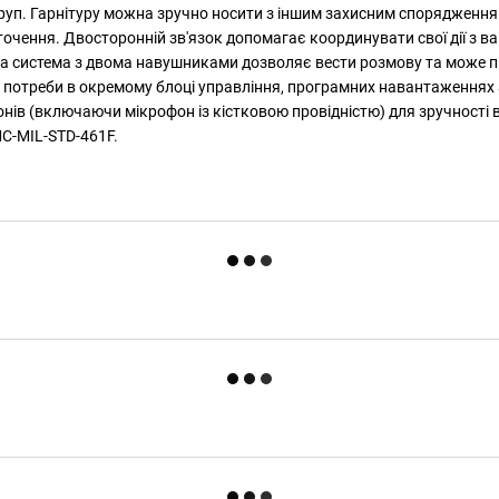
груп. Гарнітуру можна зручно носити з іншим захисним спорядженням
точення. Двосторонній зв'язок допомагає координувати свої дії з 
ежна система з двома навушниками дозволяє вести розмову та може 
є потреби в окремому блоці управління, програмних навантаженнях
онів (включаючи мікрофон із кістковою провідністю) для зручності
C-MIL-STD-461F.