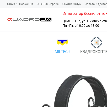
Перейти к основному контенту
QUADRO Навчання
QUADRO Сервис
QUADRO Клуб
Оплата и доста
Интегратор беспилотных
QUADRO.ua, ул. Нижнеключ
Пн - Пт: с 10:00 до 18:00
MILTECH
КВАДРОКОПТ