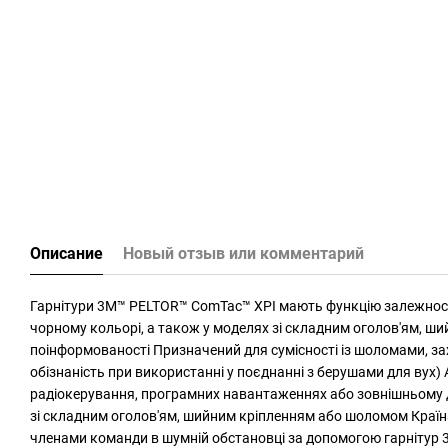
Описание
Новый отзыв или комментарий
Гарнітури 3M™ PELTOR™ ComTac™ XPI мають функцію залежності
чорному кольорі, а також у моделях зі складним оголов'ям, ши
поінформованості Призначений для сумісності із шоломами, з
обізнаність при використанні у поєднанні з берушами для вух
радіокерування, програмних навантаженнях або зовнішньому 
зі складним оголов'ям, шийним кріпленням або шоломом Країна п
членами команди в шумній обстановці за допомогою гарнітур 