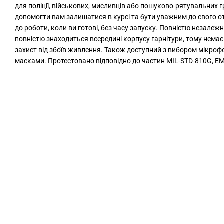
для поліції, військових, мисливців або пошуково-рятувальних 
допомогти вам залишатися в курсі та бути уважним до свого о
до роботи, коли ви готові, без часу запуску. Повністю незал
повністю знаходиться всередині корпусу гарнітури, тому нема
захист від збоїв живлення. Також доступний з вибором мікроф
масками. Протестовано відповідно до частин MIL-STD-810G, EM