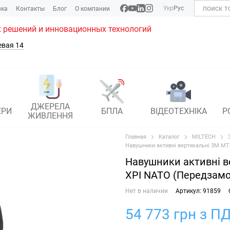
Укр
Рус
вка
Контакты
Блог
О компании
 решений и инновационных технологий
евая 14
ДЖЕРЕЛА
ЕРИ
БПЛА
ВІДЕОТЕХНІКА
Р
ЖИВЛЕННЯ
Главная
Каталог
MILTECH
Навушники активні вертикальні 3M M
Навушники активні 
XPI NATO (Передзам
Нет в наличии
Артикул: 91859
54 773 грн з ПД