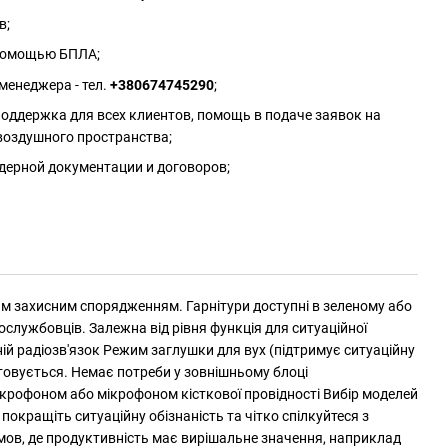
в;
 помощью БПЛА;
менеджера - тел.
+380674745290
;
оддержка для всех клиентов, помощь в подаче заявок на
воздушного пространства;
дерной документации и договоров;
им захисним спорядженням. Гарнітури доступні в зеленому або
службовців. Залежна від рівня функція для ситуаційної
й радіозв'язок Режим заглушки для вух (підтримує ситуаційну
стовується. Немає потреби у зовнішньому блоці
рофоном або мікрофоном кісткової провідності Вибір моделей
покращіть ситуаційну обізнаність та чітко спілкуйтеся з
мов, де продуктивність має вирішальне значення, наприклад