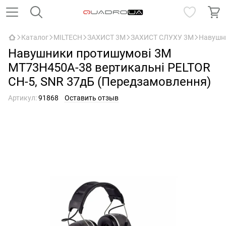
Каталог
MILTECH
ЗАХИСТ 3M
ЗАХИСТ СЛУХУ 3M
Навушни
Навушники протишумові 3M
MT73H450A-38 вертикальні PELTOR
CH-5, SNR 37дБ (Передзамовлення)
Артикул:
91868
Оставить отзыв