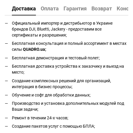
Доставка
Оплата
Гарантия
Возврат
Консу
Официальный импортер и дистрибьютор в Украине
брендов DJI, Bluetti, Jackery - предоставим все
сертификаты и разрешения;
Бесплатная консультация и полный ассортимент в местах
силы
QUADRO.ua
;
Бесплатная демонстрация и тестовый полет;
Бесплатная доставка устройства к заказчику и выезд на
место;
Создание комплексных решений для организаций,
интеграция в бизнес процессы;
Обучение и софт для обработки данных;
Производство и установка дополнительных модулей под
Ваши задачи;
Ремонт в течении 24-х часов;
Создание пакетов услуг с помощью БПЛА;