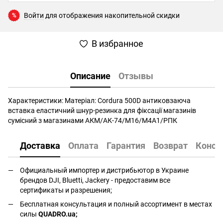
Войти
для отображения накопительной скидки
%
В избранное
Описание
Отзывы
Характеристики: Матеріал: Cordura 500D антиковзаюча
вставка еластичний шнур-резинка для фіксації магазинів
сумісний з магазинами АКМ/АК-74/М16/M4A1/РПК
Доставка
Оплата
Гарантия
Возврат
Консу
Официальный импортер и дистрибьютор в Украине
брендов DJI, Bluetti, Jackery - предоставим все
сертификаты и разрешения;
Бесплатная консультация и полный ассортимент в местах
силы
QUADRO.ua
;