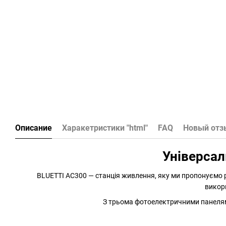
Описание
Харакетристики "html"
FAQ
Новый отз
Універсал
BLUETTI AC300 — станція живлення, яку ми пропонуємо 
викори
З трьома фотоелектричними панелями