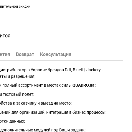
пительной скидки
ится
нтия
Возврат
Консультация
трибьютор в Украине брендов DJI, Bluetti, Jackery -
аты и разрешения;
и полный ассортимент в местах силы
QUADRO.ua
;
и тестовый полет;
йства к заказчику и выезд на место;
ений для организаций, интеграция в бизнес процессы;
отки данных;
 дополнительных модулей под Ваши задачи;