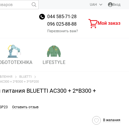
UAH
Вход
044 585-71-28
Мой заказ
096 025-88-88
Перезвонить вам?
ОБОТОТЕХНІКА
LIFESTYLE
ВЛЕННЯ
BLUETTI
AC300 + 2*B300 + 3*SP200
 питания BLUETTI AC300 + 2*B300 +
2SP23
Оставить отзыв
В желания