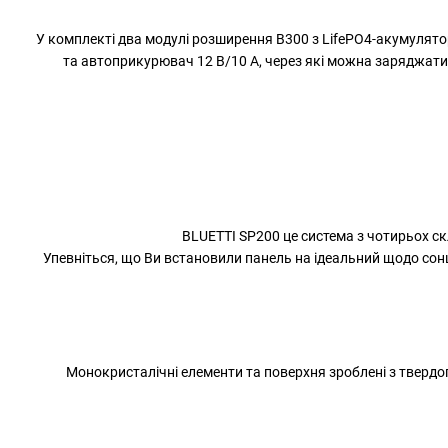
У комплекті два модулі розширення B300 з LifePO4-акумуляторо
та автоприкурювач 12 В/10 А, через які можна заряджати 
BLUETTI SP200 це система з чотирьох скл
Упевніться, що Ви встановили панель на ідеальний щодо сон
Монокристалічні елементи та поверхня зроблені з твердог