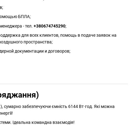
в;
 помощью БПЛА;
менеджера - тел.
+380674745290
;
оддержка для всех клиентов, помощь в подаче заявок на
воздушного пространства;
дерной документации и договоров;
аряджання)
, сумарно забезпечуючи ємність 6144 Вт·год. Які можна
нергії!
стеми. Ідеальна командна взаємодія!