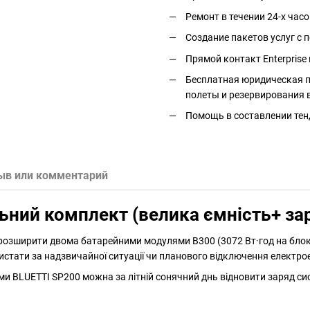
Ремонт в течении 24-х часо
Создание пакетов услуг с
Прямой контакт Enterprise 
Бесплатная юридическая п
полеты и резервирования 
Помощь в составлении тен
ыв или комментарий
ьний комплект (велика ємність+ з
розширити двома батарейними модулями B300 (3072 Вт·год на блок)
стати за надзвичайної ситуації чи планового відключення електрое
 BLUETTI SP200 можна за літній сонячний днь відновити заряд си