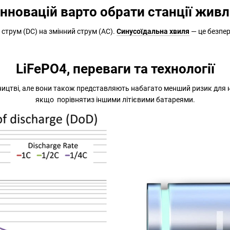
інновацій варто обрати станції жив
струм (DC) на змінний струм (AC).
Синусоїдальна хвиля
— це безпер
LiFePO4, переваги та технології
ництві, але вони також представляють набагато менший ризик для
якщо порівнятиз іншими літієвими батареями.