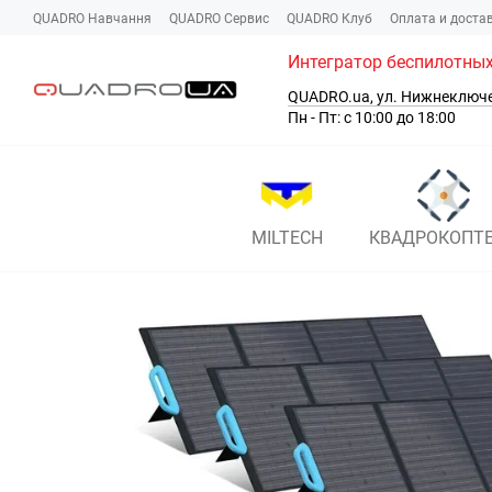
Перейти к основному контенту
QUADRO Навчання
QUADRO Сервис
QUADRO Клуб
Оплата и доста
Интегратор беспилотных
QUADRO.ua, ул. Нижнеключ
Пн - Пт: с 10:00 до 18:00
MILTECH
КВАДРОКОПТ