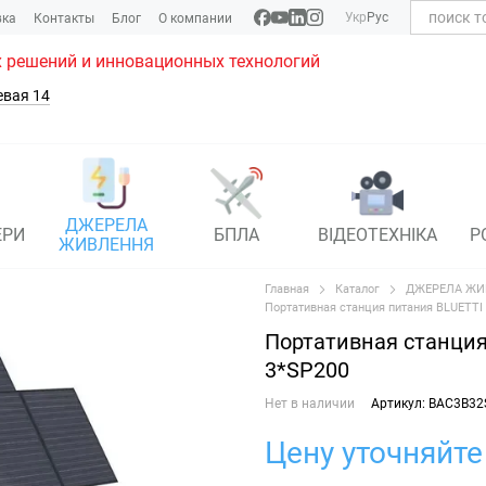
Укр
Рус
вка
Контакты
Блог
О компании
 решений и инновационных технологий
евая 14
ДЖЕРЕЛА
ЕРИ
БПЛА
ВІДЕОТЕХНІКА
Р
ЖИВЛЕННЯ
Главная
Каталог
ДЖЕРЕЛА ЖИ
Портативная станция питания BLUETTI 
Портативная станция
3*SP200
Нет в наличии
Артикул: BAC3B3
Цену уточняйте