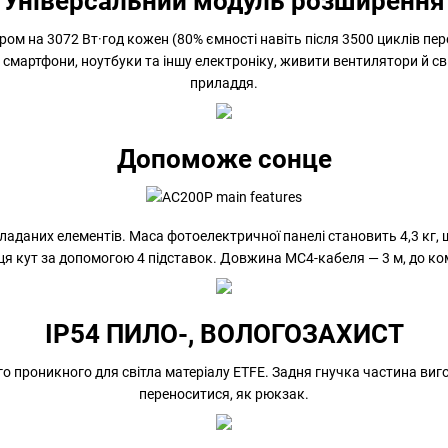
Універсальний модуль розширення
м на 3072 Вт·год кожен (80% ємності навіть після 3500 циклів пере
смартфони, ноутбуки та іншу електроніку, живити вентилятори й с
приладдя.
Допоможе сонце
аданих елементів. Маса фотоелектричної панелі становить 4,3 кг, щ
ця кут за допомогою 4 підставок. Довжина MC4-кабеля — 3 м, до к
IP54 ПИЛО-, ВОЛОГОЗАХИСТ
о проникного для світла матеріалу ETFE. Задня гнучка частина виго
переноситися, як рюкзак.