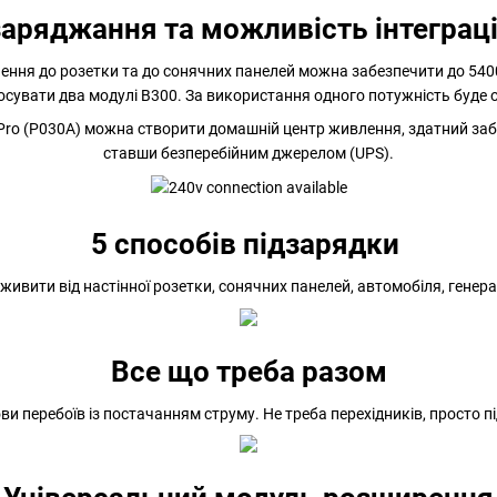
заряджання та можливість інтегра
ня до розетки та до сонячних панелей можна забезпечити до 5400 Вт
осувати два модулі B300. За використання одного потужність буде 
ro (P030A) можна створити домашній центр живлення, здатний заб
ставши безперебійним джерелом (UPS).
5 способів підзарядки
ивити від настінної розетки, сонячних панелей, автомобіля, генера
Все що треба разом
 перебоїв із постачанням струму. Не треба перехідників, просто пі