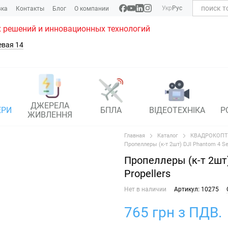
Укр
Рус
вка
Контакты
Блог
О компании
 решений и инновационных технологий
евая 14
ДЖЕРЕЛА
ЕРИ
БПЛА
ВІДЕОТЕХНІКА
Р
ЖИВЛЕННЯ
Главная
Каталог
КВАДРОКОПТ
Пропеллеры (к-т 2шт) DJI Phantom 4 Se
Пропеллеры (к-т 2шт)
Propellers
Нет в наличии
Артикул: 10275
765 грн з ПДВ.