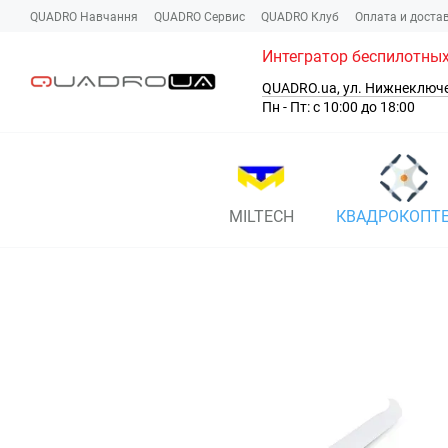
Перейти к основному контенту
QUADRO Навчання
QUADRO Сервис
QUADRO Клуб
Оплата и доста
Интегратор беспилотных
QUADRO.ua, ул. Нижнеключ
Пн - Пт: с 10:00 до 18:00
MILTECH
КВАДРОКОПТ