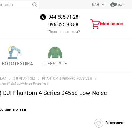
UAH
Вход
044 585-71-28
Мой заказ
096 025-88-88
Перезвонить вам?
ОБОТОТЕХНІКА
LIFESTYLE
ЕРИ
DJI PHANTOM
PHANTOM 4 PRO-PRO PLUS V2.0
ries 9455S Low-Noise Propellers
 DJI Phantom 4 Series 9455S Low-Noise
Оставить отзыв
В желания