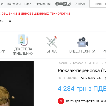
Укр
Рус
вка
Контакты
Блог
О компании
 решений и инновационных технологий
евая 14
ДЖЕРЕЛА
ЕРИ
БПЛА
ВІДЕОТЕХНІКА
Р
ЖИВЛЕННЯ
Главная
Каталог
MILTECH
Рюкзак-переноска (т
Нет в наличии
Артикул: 91737
4 284 грн з ПДВ
Войти
для отображения нако
%