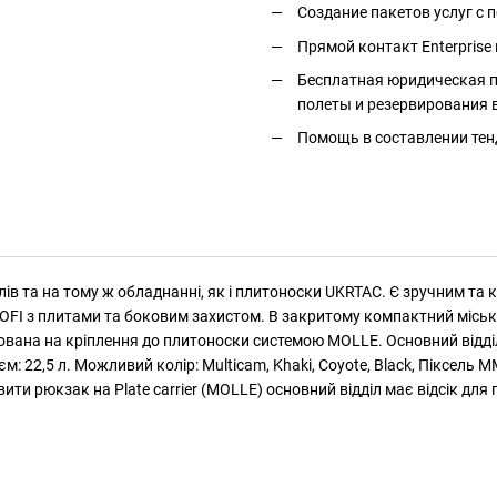
Создание пакетов услуг с
Прямой контакт Enterprise 
Бесплатная юридическая п
полеты и резервирования 
Помощь в составлении тен
в та на тому ж обладнанні, як і плитоноски UKRTAC. Є зручним та к
OFI з плитами та боковим захистом. В закритому компактний міський
вана на кріплення до плитоноски системою MOLLE. Основний відділ 
м: 22,5 л. Можливий колір: Multicam, Khaki, Coyote, Black, Піксель М
и рюкзак на Plate carrier (MOLLE) основний відділ має відсік для 