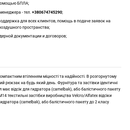
 помощью БПЛА;
менеджера - тел.
+380674745290
;
оддержка для всех клиентов, помощь в подаче заявок на
воздушного пространства;
дерной документации и договоров;
омпактним втіленням міцності та надійності. В розгорнутому
 рюкзак на будь який день. Фурнітура та застівки ідентичні
має відсік для гидратора (camelbak), або балістичного пакету
М14 текстильні застібки виробництва Velcro/Alfatex відсіки
гидратора (camelbak), або балістичного пакету до 2 класу