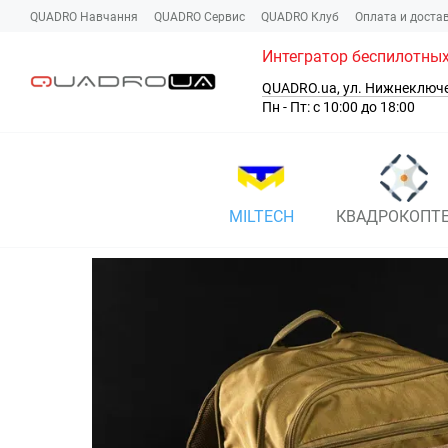
Перейти к основному контенту
QUADRO Навчання
QUADRO Сервис
QUADRO Клуб
Оплата и доста
Интегратор беспилотных
QUADRO.ua, ул. Нижнеключ
Пн - Пт: с 10:00 до 18:00
MILTECH
КВАДРОКОПТ