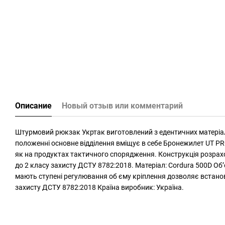
Описание
Новый отзыв или комментарий
Штурмовий рюкзак Укртак виготовлений з едентичних матеріалі
положенні основне відділення вміщує в себе Бронежилет UT PR
як на продуктах тактичного спорядження. Конструкція розрахо
до 2 класу захисту ДСТУ 8782:2018. Матеріал: Cordura 500D Обʼє
мають ступені регулювання об єму кріплення дозволяє встановит
захисту ДСТУ 8782:2018 Країна виробник: Україна.