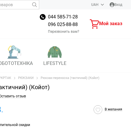
UAH
Вход
044 585-71-28
Мой заказ
096 025-88-88
Перезвонить вам?
ОБОТОТЕХНІКА
LIFESTYLE
УКРТАК
РЮКЗАКИ
Рюкзак-переноска (тактичний) (Койот)
актичний) (Койот)
Оставить отзыв
.
В желания
пительной скидки