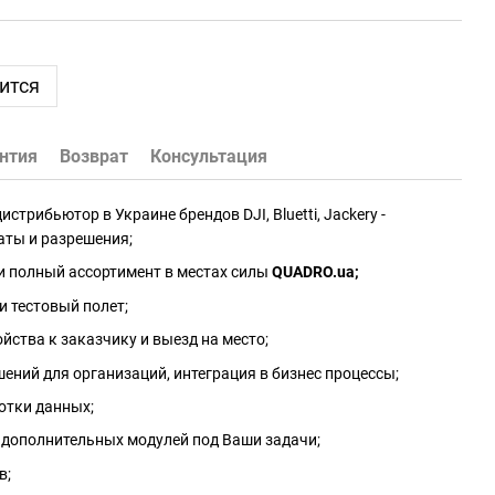
ится
нтия
Возврат
Консультация
трибьютор в Украине брендов DJI, Bluetti, Jackery -
аты и разрешения;
и полный ассортимент в местах силы
QUADRO.ua
;
и тестовый полет;
йства к заказчику и выезд на место;
ений для организаций, интеграция в бизнес процессы;
отки данных;
 дополнительных модулей под Ваши задачи;
в;