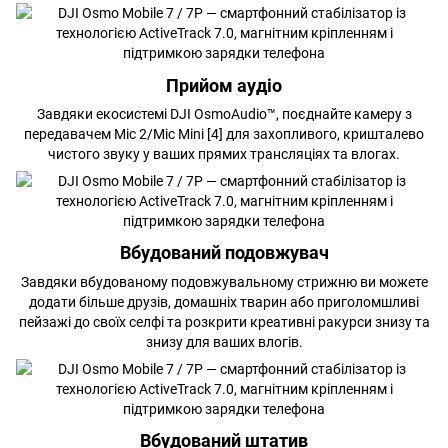
Прийом аудіо
Завдяки екосистемі DJI OsmoAudio™, поєднайте камеру з
передавачем Mic 2/Mic Mini [4] для захопливого, кришталево
чистого звуку у ваших прямих трансляціях та влогах.
Вбудований подовжувач
Завдяки вбудованому подовжувальному стрижню ви можете
додати більше друзів, домашніх тварин або приголомшливі
пейзажі до своїх селфі та розкрити креативні ракурси знизу та
знизу для ваших влогів.
Вбудований штатив