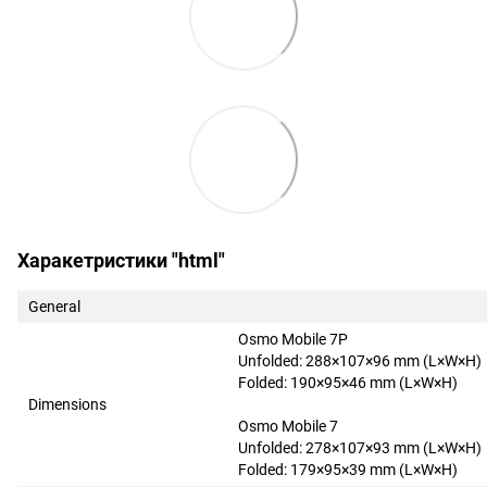
Харакетристики "html"
General
Osmo Mobile 7P
Unfolded: 288×107×96 mm (L×W×H)
Folded: 190×95×46 mm (L×W×H)
Dimensions
Osmo Mobile 7
Unfolded: 278×107×93 mm (L×W×H)
Folded: 179×95×39 mm (L×W×H)