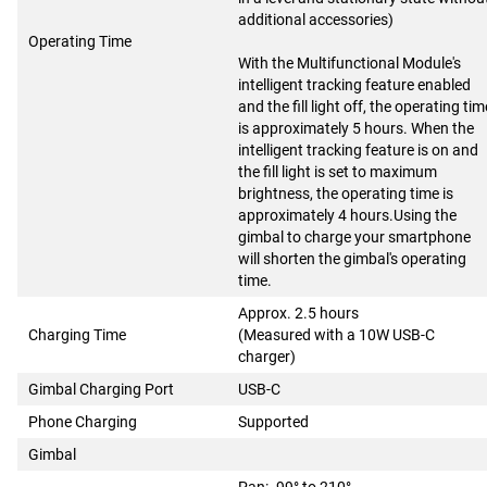
additional accessories)
Operating Time
With the Multifunctional Module's
intelligent tracking feature enabled
and the fill light off, the operating tim
is approximately 5 hours. When the
intelligent tracking feature is on and
the fill light is set to maximum
brightness, the operating time is
approximately 4 hours.Using the
gimbal to charge your smartphone
will shorten the gimbal's operating
time.
Approx. 2.5 hours
Charging Time
(Measured with a 10W USB-C
charger)
Gimbal Charging Port
USB-C
Phone Charging
Supported
Gimbal
Pan: -99° to 210°