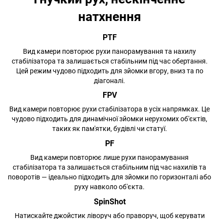
натхнення
PTF
Вид камери повторює рухи панорамування та нахилу
стабілізатора та залишається стабільним під час обертання.
Цей режим чудово підходить для зйомки вгору, вниз та по
діагоналі.
FPV
Вид камери повторює рухи стабілізатора в усіх напрямках. Це
чудово підходить для динамічної зйомки нерухомих об'єктів,
таких як пам'ятки, будівлі чи статуї.
PF
Вид камери повторює лише рухи панорамування
стабілізатора та залишається стабільним під час нахилів та
поворотів — ідеально підходить для зйомки по горизонталі або
руху навколо об'єкта.
SpinShot
Натискайте джойстик ліворуч або праворуч, щоб керувати