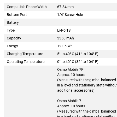
Compatible Phone Width
67-84 mm
Bottom Port
1/4" Screw Hole
Battery
Type
Li-Po 1S
Capacity
3350 mAh
Energy
12.06 Wh
Charging Temperature
5° to 40° C (41° to 104° F)
Operating Temperature
0° to 40° C (32° to 104° F)
Osmo Mobile 7P
Approx. 10 hours
(Measured with the gimbal balanced
in a level and stationary state withou
additional accessories)
Osmo Mobile 7
Approx. 10 hours
(Measured with the gimbal balanced
in a level and stationary state withou