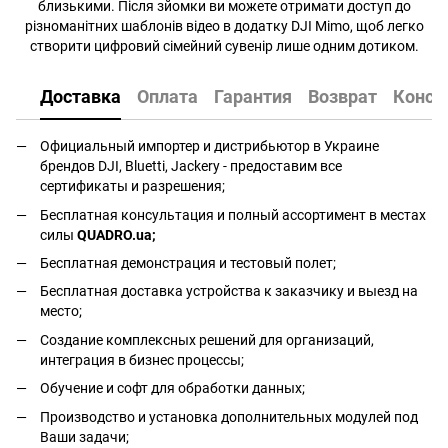
близькими. Після зйомки ви можете отримати доступ до
різноманітних шаблонів відео в додатку DJI Mimo, щоб легко
створити цифровий сімейний сувенір лише одним дотиком.
Доставка
Оплата
Гарантия
Возврат
Консу
Официальный импортер и дистрибьютор в Украине
брендов DJI, Bluetti, Jackery - предоставим все
сертификаты и разрешения;
Бесплатная консультация и полный ассортимент в местах
силы
QUADRO.ua
;
Бесплатная демонстрация и тестовый полет;
Бесплатная доставка устройства к заказчику и выезд на
место;
Создание комплексных решений для организаций,
интеграция в бизнес процессы;
Обучение и софт для обработки данных;
Производство и установка дополнительных модулей под
Ваши задачи;