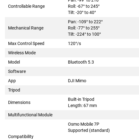
Controllable Range
Roll: -67° to 245°
Tilt: -20° to 40°
Pan: -109° to 222°
Mechanical Range
Roll: -77° to 255°
Tilt: -224° to 100°
Max Control Speed
120°/s
Wireless Mode
Model
Bluetooth 5.3
Software
App
DJI Mimo
Tripod
Built-in Tripod
Dimensions
Length: 67 mm
Multifunctional Module
Osmo Mobile 7P
Supported (standard)
Compatibility