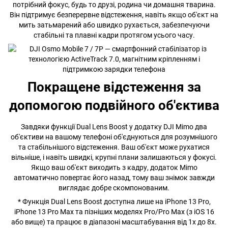
потрібний фокус, будь то друзі, родина чи домашня тварина.
Він підтримує безперервне відстеження, навіть якщо об'єкт на
мить затьмарений або швидко рухається, забезпечуючи
стабільні та плавні кадри протягом усього часу.
Покращене відстеження за
допомогою подвійного об'єктива
Завдяки функції Dual Lens Boost у додатку DJI Mimo два
об'єктиви на вашому телефоні об'єднуються для розумнішого
та стабільнішого відстеження. Ваш об'єкт може рухатися
вільніше, і навіть швидкі, крупні плани залишаються у фокусі.
Якщо ваш об'єкт виходить з кадру, додаток Mimo
автоматично повертає його назад, тому ваш знімок завжди
виглядає добре скомпонованим.
* Функція Dual Lens Boost доступна лише на iPhone 13 Pro,
iPhone 13 Pro Max та пізніших моделях Pro/Pro Max (з iOS 16
або вище) та працює в діапазоні масштабування від 1x до 8x.