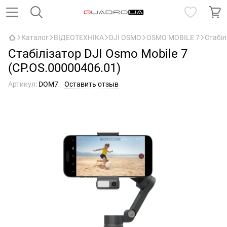
Каталог
ВІДЕОТЕХНІКА
DJI OSMO
OSMO MOBILE 7
Стабіл
Стабілізатор DJI Osmo Mobile 7
(CP.OS.00000406.01)
Артикул:
DOM7
Оставить отзыв