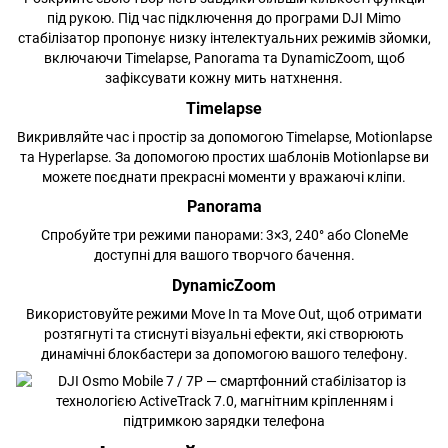
під рукою. Під час підключення до програми DJI Mimo
стабілізатор пропонує низку інтелектуальних режимів зйомки,
включаючи Timelapse, Panorama та DynamicZoom, щоб
зафіксувати кожну мить натхнення.
Timelapse
Викривляйте час і простір за допомогою Timelapse, Motionlapse
та Hyperlapse. За допомогою простих шаблонів Motionlapse ви
можете поєднати прекрасні моменти у вражаючі кліпи.
Panorama
Спробуйте три режими панорами: 3×3, 240° або CloneMe
доступні для вашого творчого бачення.
DynamicZoom
Використовуйте режими Move In та Move Out, щоб отримати
розтягнуті та стиснуті візуальні ефекти, які створюють
динамічні блокбастери за допомогою вашого телефону.