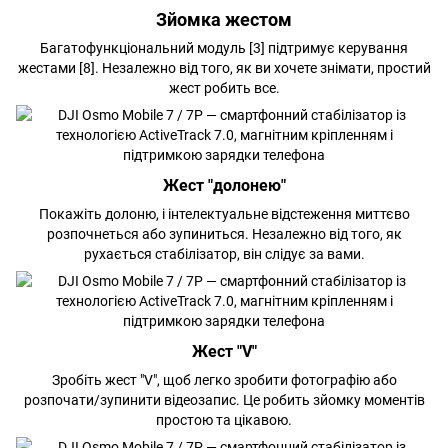
Зйомка жестом
Багатофункціональний модуль [3] підтримує керування
жестами [8]. Незалежно від того, як ви хочете знімати, простий
жест робить все.
Жест "долонею"
Покажіть долоню, і інтелектуальне відстеження миттєво
розпочнеться або зупиниться. Незалежно від того, як
рухається стабілізатор, він слідує за вами.
Жест "V"
Зробіть жест "V", щоб легко зробити фотографію або
розпочати/зупинити відеозапис. Це робить зйомку моментів
простою та цікавою.