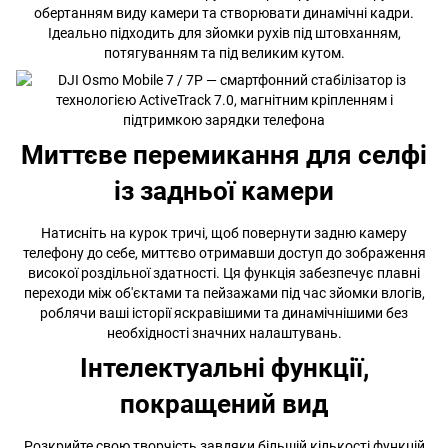
обертанням виду камери та створювати динамічні кадри.
Ідеально підходить для зйомки рухів під штовханням,
потягуванням та під великим кутом.
Миттєве перемикання для селфі
із задньої камери
Натисніть на курок тричі, щоб повернути задню камеру
телефону до себе, миттєво отримавши доступ до зображення
високої роздільної здатності. Ця функція забезпечує плавні
переходи між об'єктами та пейзажами під час зйомки влогів,
роблячи ваші історії яскравішими та динамічнішими без
необхідності значних налаштувань.
Інтелектуальні функції,
покращений вид
Розкрийте свою творчість завдяки більшій кількості функцій