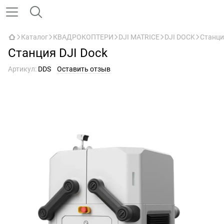
Каталог
КВАДРОКОПТЕРИ
DJI MATRICE
DJI DOCK
Станци
Станция DJI Dock
Артикул:
DDS
Оставить отзыв