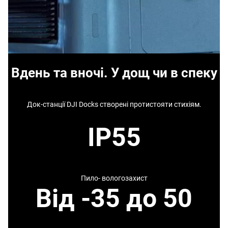
Вдень та вночі. У дощ чи в спеку
Док-станції DJI Docks створені протистояти стихіям.
IP55
Пило- вологозахист
Від -35 до 50