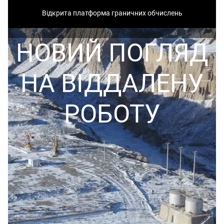
Відкрита платформа граничних обчислень
НОВИЙ ПОГЛЯД
НА ВІДДАЛЕНУ
РОБОТУ