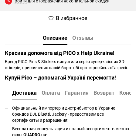
Войти
для отображения накопительной скидки
%
В избранное
Описание
Отзывы
Красива допомога від PICO x Help Ukraine!
Бренд PICO Pins & Stickers випустили серію супер-якісних 3D-
стікерів, присвячених нашій боротьбі проти російської агресії.
Купуй Pico – допомагай Україні перемогти!
Доставка
Оплата
Гарантия
Возврат
Консу
Официальный импортер и дистрибьютор в Украине
брендов DJI, Bluetti, Jackery - предоставим все
сертификаты и разрешения;
Бесплатная консультация и полный ассортимент в местах
силы
QUADRO.ua
;