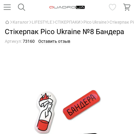
Каталог
LIFESTYLE
СТІКЕРПАКИ
Pico Ukraine
Стікерпак P
Стікерпак Pico Ukraine №8 Бандера
Артикул:
73160
Оставить отзыв