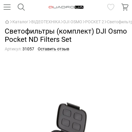
Каталог
ВІДЕОТЕХНІКА
DJI OSMO
POCKET 2
Светофильтры
Светофильтры (комплект) DJI Osmo
Pocket ND Filters Set
Артикул:
31057
Оставить отзыв