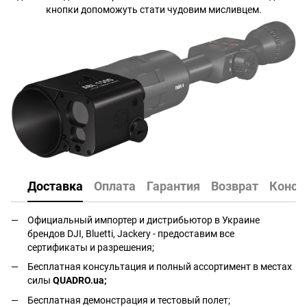
кнопки допоможуть стати чудовим мисливцем.
Доставка
Оплата
Гарантия
Возврат
Консу
Официальный импортер и дистрибьютор в Украине
брендов DJI, Bluetti, Jackery - предоставим все
сертификаты и разрешения;
Бесплатная консультация и полный ассортимент в местах
силы
QUADRO.ua
;
Бесплатная демонстрация и тестовый полет;