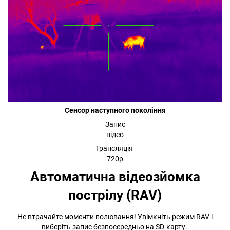
Сенсор наступного покоління
Запис
відео
Трансляція
720р
Автоматична відеозйомка
пострілу (RAV)
Не втрачайте моменти полювання! Увімкніть режим RAV і
виберіть запис безпосередньо на SD-карту.