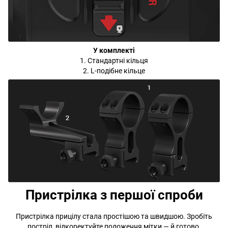
У комплекті
1. Стандартні кільця
2. L-подібне кільце
Пристрілка з першої спроби
Пристрілка прицілу стала простішою та швидшою. Зробіть
постріл, відкоректуйте положення мітки — й готово.