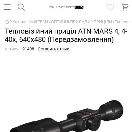
Каталог
MILTECH
ОПТИЧНІ ПРИЛАДИ
ПРИЦІЛИ
Тепловіз
Тепловізійний приціл ATN MARS 4, 4-
40x, 640x480 (Передзамовлення)
Артикул:
91408
Оставить отзыв