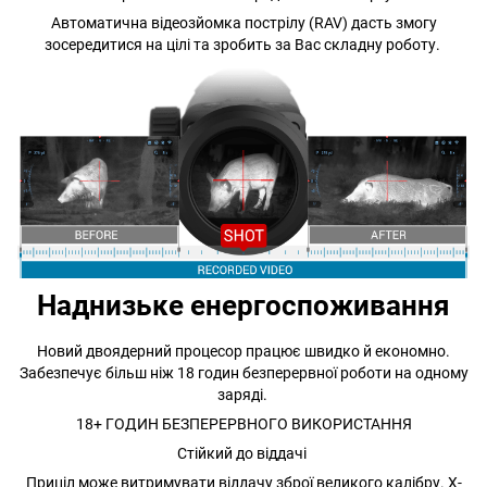
Автоматична відеозйомка пострілу (RAV) дасть змогу
зосередитися на цілі та зробить за Вас складну роботу.
Наднизьке енергоспоживання
Новий двоядерний процесор працює швидко й економно.
Забезпечує більш ніж 18 годин безперервної роботи на одному
заряді.
18+ ГОДИН БЕЗПЕРЕРВНОГО ВИКОРИСТАННЯ
Стійкий до віддачі
Приціл може витримувати віддачу зброї великого калібру. X-