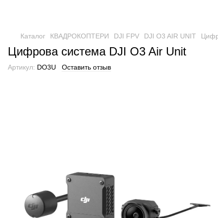
Каталог
КВАДРОКОПТЕРИ
DJI FPV
DJI O3 AIR UNIT
Цифро
Цифрова система DJI O3 Air Unit
Артикул:
DO3U
Оставить отзыв