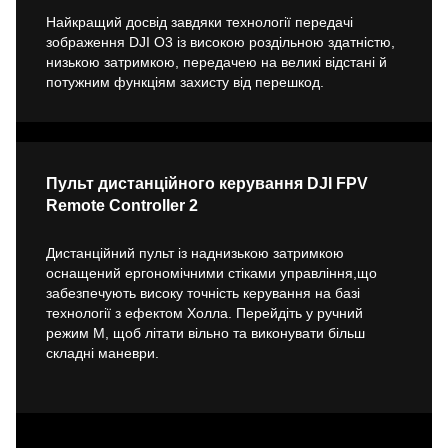
Найкращий досвід завдяки технології передачі
зображення DJI O3 із високою роздільною здатністю,
низькою затримкою, передачею на великі відстані й
потужним функціям захисту від перешкод.
Пульт дистанційного керування DJI FPV
Remote Controller 2
Дистанційний пульт із наднизькою затримкою
оснащений ергономічними стіками управління,що
забезпечують високу точність керування на базі
технології з ефектом Холла. Перейдіть у ручний
режим M, щоб літати вільно та виконувати більш
складні маневри.
* Під час запису з високою роздільною здатністю та високою