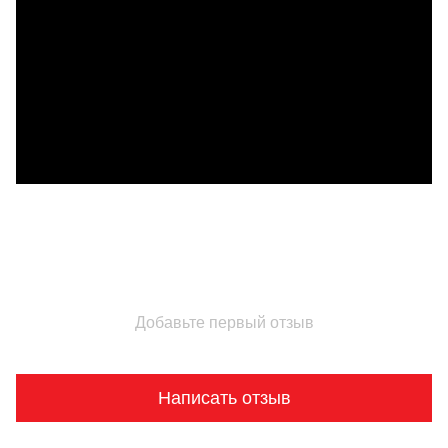
дотримуйтеся місцевих законів і правил перед використанням.
Відео з роздільною здатністю 4K/60fps не підтримують
співвідношення сторін 4:3, а лише 16:9.
Продається окремо.
Якщо порівнювати з DJI FPV Goggles V2 і DJI FPV Remote
Controller.
Розмір та вага можуть дещо відрізнятися через конфігурацію,
виробничий процес та метод вимірювання.
Добавьте первый отзыв
Написать отзыв