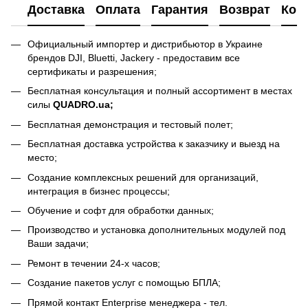
Доставка
Оплата
Гарантия
Возврат
Кон
Официальный импортер и дистрибьютор в Украине
брендов DJI, Bluetti, Jackery - предоставим все
сертификаты и разрешения;
Бесплатная консультация и полный ассортимент в местах
силы
QUADRO.ua
;
Бесплатная демонстрация и тестовый полет;
Бесплатная доставка устройства к заказчику и выезд на
место;
Создание комплексных решений для организаций,
интеграция в бизнес процессы;
Обучение и софт для обработки данных;
Производство и установка дополнительных модулей под
Ваши задачи;
Ремонт в течении 24-х часов;
Создание пакетов услуг с помощью БПЛА;
Прямой контакт Enterprise менеджера - тел.