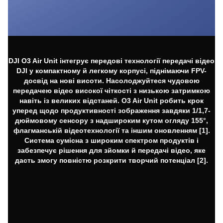
DJI O3 Air Unit інтегрує передові технології передачі відео
DJI у компактному й легкому корпусі, піднімаючи FPV-
досвід на нові висоти. Насолоджуйтеся чудовою
передачею відео високої чіткості з низькою затримкою
навіть із великих відстаней. O3 Air Unit робить крок
уперед щодо продуктивності зображення завдяки 1/1,7-
дюймовому сенсору з надшироким кутом огляду 155°,
флагманській відеотехнології та іншим оновленням [1].
Система сумісна з широким спектром продуктів і
забезпечує рішення для зйомки й передачі відео, яке
дасть змогу повністю розкрити творчий потенціал [2].