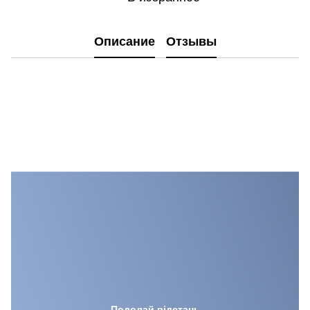
Описание
Отзывы
DJI O3 Air Unit інтегрує передові технології передачі відео DJI у компактному й легкому корпусі, піднімаючи FPV-досвід на нові висоти. Насолоджуйтеся чудовою передачею
відео високої чіткості з низькою затримкою навіть із великих відстаней. O3 Air Unit робить крок уперед щодо продуктивності зображення завдяки 1/1,7-дюймовому сенсору з
надшироким кутом огляду 155°, флагманській відеотехнології та іншим оновленням
Подолай відстань