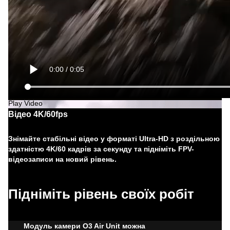
Play Video
Відео 4K/60fps
Знімайте стабільні відео у форматі Ultra-HD з роздільною
здатністю 4K/60 кадрів за секунду та підніміть FPV-
відеозаписи на новий рівень.
Підніміть рівень своїх робіт
Модуль камери O3 Air Unit можна