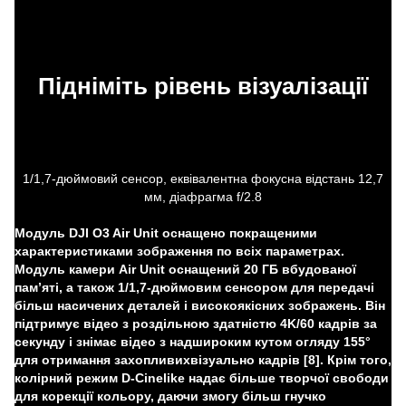
Підніміть рівень візуалізації
1/1,7-дюймовий сенсор, еквівалентна фокусна відстань 12,7
мм, діафрагма f/2.8
Модуль DJI O3 Air Unit оснащено покращеними
характеристиками зображення по всіх параметрах.
Модуль камери Air Unit оснащений 20 ГБ вбудованої
пам’яті, а також 1/1,7-дюймовим сенсором для передачі
більш насичених деталей і високоякісних зображень. Він
підтримує відео з роздільною здатністю 4K/60 кадрів за
секунду і знімає відео з надшироким кутом огляду 155°
для отримання захопливихвізуально кадрів [8]. Крім того,
колірний режим D-Cinelike надає більше творчої свободи
для корекції кольору, даючи змогу більш гнучко