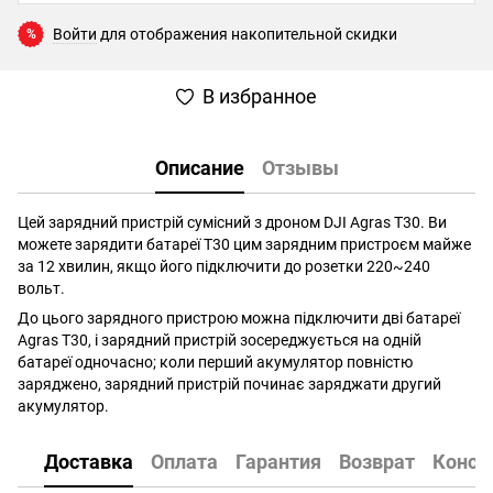
Войти
для отображения накопительной скидки
%
В избранное
Описание
Отзывы
Цей зарядний пристрій сумісний з дроном DJI Agras T30. Ви
можете зарядити батареї T30 цим зарядним пристроєм майже
за 12 хвилин, якщо його підключити до розетки 220~240
вольт.
До цього зарядного пристрою можна підключити дві батареї
Agras T30, і зарядний пристрій зосереджується на одній
батареї одночасно; коли перший акумулятор повністю
заряджено, зарядний пристрій починає заряджати другий
акумулятор.
Доставка
Оплата
Гарантия
Возврат
Консу