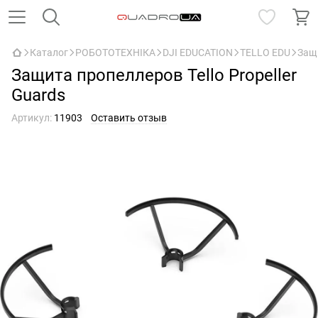
Каталог
РОБОТОТЕХНІКА
DJI EDUCATION
TELLO EDU
Защи
Защита пропеллеров Tello Propeller
Guards
Артикул:
11903
Оставить отзыв