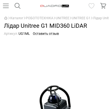
Каталог
РОБОТОТЕХНІКА
UNITREE
UNITREE G1
Лідар Uni
Лідар Unitree G1 MID360 LiDAR
Артикул:
UG1ML
Оставить отзыв