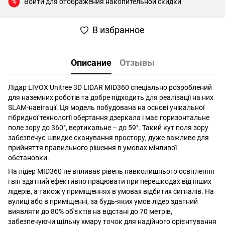
Войти
для отображения накопительной скидки
%
В избранное
Описание
Отзывы
Лідар LIVOX Unitree 3D LIDAR MID360 спеціально розроблений
для наземних роботів та добре підходить для реалізації на них
SLAM-навігації. Ця модель побудована на основі унікальної
гібридної технології обертання дзеркала і має горизонтальне
поле зору до 360°, вертикальне – до 59°. Такий кут поля зору
забезпечує швидке сканування простору, дуже важливе для
прийняття правильного рішення в умовах мінливої ​​
обстановки.
На лідер MID360 не впливає рівень навколишнього освітлення
і він здатний ефективно працювати при перешкодах від інших
лідерів, а також у приміщеннях в умовах відбитих сигналів. На
вулиці або в приміщенні, за будь-яких умов лідер здатний
виявляти до 80% об'єктів на відстані до 70 метрів,
забезпечуючи щільну хмару точок для надійного орієнтування