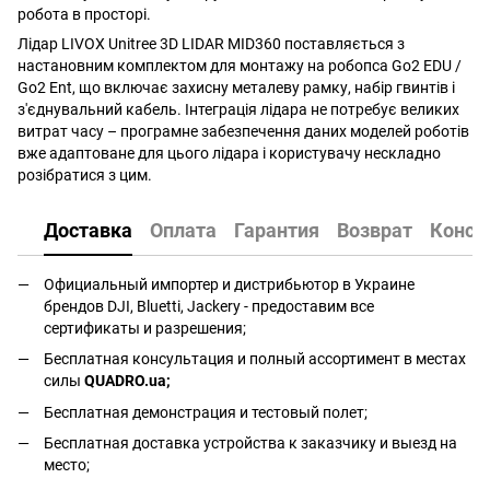
робота в просторі.
Лідар LIVOX Unitree 3D LIDAR MID360 поставляється з
настановним комплектом для монтажу на робопса Go2 EDU /
Go2 Ent, що включає захисну металеву рамку, набір гвинтів і
з'єднувальний кабель. Інтеграція лідара не потребує великих
витрат часу – програмне забезпечення даних моделей роботів
вже адаптоване для цього лідара і користувачу нескладно
розібратися з цим.
Доставка
Оплата
Гарантия
Возврат
Консу
Официальный импортер и дистрибьютор в Украине
брендов DJI, Bluetti, Jackery - предоставим все
сертификаты и разрешения;
Бесплатная консультация и полный ассортимент в местах
силы
QUADRO.ua
;
Бесплатная демонстрация и тестовый полет;
Бесплатная доставка устройства к заказчику и выезд на
место;