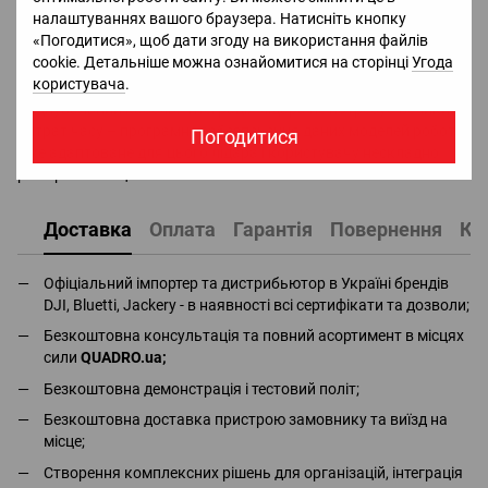
робота в просторі.
налаштуваннях вашого браузера. Натисніть кнопку
«Погодитися», щоб дати згоду на використання файлів
Лідар LIVOX Unitree 3D LIDAR MID360 поставляється з
cookie. Детальніше можна ознайомитися на сторінці
Угода
настановним комплектом для монтажу на робопса Go2 EDU /
користувача
.
Go2 Ent, що включає захисну металеву рамку, набір гвинтів і
з'єднувальний кабель. Інтеграція лідара не потребує великих
витрат часу – програмне забезпечення даних моделей роботів
Погодитися
вже адаптоване для цього лідара і користувачу нескладно
розібратися з цим.
Доставка
Оплата
Гарантія
Повернення
Ко
Офіціальний імпортер та дистрибьютор в Україні брендів
DJI, Bluetti, Jackery - в наявності всі сертифікати та дозволи;
Безкоштовна консультація та повний асортимент в місцях
сили
QUADRO.ua
;
Безкоштовна демонстрація і тестовий політ;
Безкоштовна доставка пристрою замовнику та виїзд на
місце;
Створення комплексних рішень для організацій, інтеграція