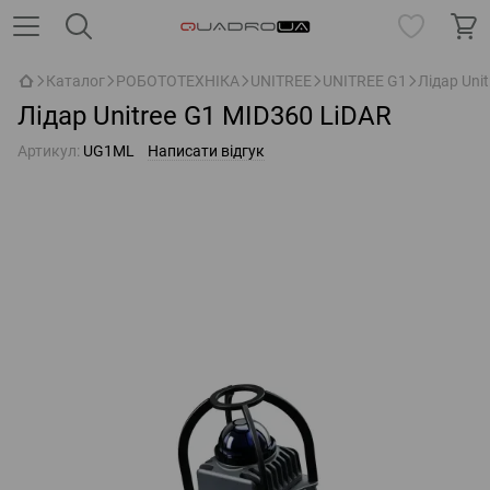
Каталог
РОБОТОТЕХНІКА
UNITREE
UNITREE G1
Лідар Uni
Лідар Unitree G1 MID360 LiDAR
Артикул:
UG1ML
Написати відгук