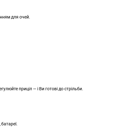
енням для очей.
гулюйте приціл — і Ви готові до стрільби.
 батареї.