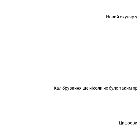
Новий окуляр у
Калібрування ще ніколи не було таким про
Цифровий