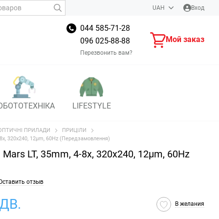
UAH
Вход
044 585-71-28
Мой заказ
096 025-88-88
Перезвонить вам?
ОБОТОТЕХНІКА
LIFESTYLE
ОПТИЧНІ ПРИЛАДИ
ПРИЦІЛИ
-8x, 320x240, 12µm, 60Hz (Передзамовлення)
Mars LT, 35mm, 4-8x, 320x240, 12µm, 60Hz
Оставить отзыв
ПДВ.
В желания