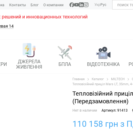
Укр
Рус
вка
Контакты
Блог
О компании
 решений и инновационных технологий
евая 14
ДЖЕРЕЛА
ЕРИ
БПЛА
ВІДЕОТЕХНІКА
Р
ЖИВЛЕННЯ
Главная
Каталог
MILTECH
Тепловізійний приціл Mars LT, 35mm, 4
Тепловізійний приціл 
(Передзамовлення)
Нет в наличии
Артикул: 91413
110 158 грн з 