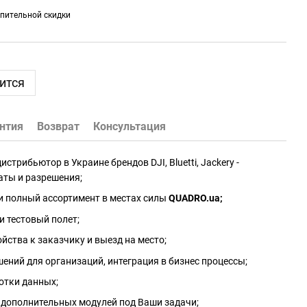
пительной скидки
ится
нтия
Возврат
Консультация
трибьютор в Украине брендов DJI, Bluetti, Jackery -
аты и разрешения;
и полный ассортимент в местах силы
QUADRO.ua
;
и тестовый полет;
йства к заказчику и выезд на место;
ений для организаций, интеграция в бизнес процессы;
отки данных;
 дополнительных модулей под Ваши задачи;