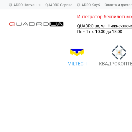
Перейти к основному контенту
QUADRO Навчання
QUADRO Сервис
QUADRO Клуб
Оплата и доста
Интегратор беспилотных
QUADRO.ua, ул. Нижнеключ
Пн - Пт: с 10:00 до 18:00
MILTECH
КВАДРОКОПТ