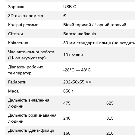
Зарядка
USB-C
3D-акселерометр
Є
Колірні режими
Білий гарячий / Чорний гарячий
Сітківки
Багато шаблонів
Кріплення
30 мм стандартні кільця (не входят
Час автономної роботи
10+ годин
(Li-ion акумулятор)
Діапазон робочих
-28°C — 48°C
температур
Габарити
292x56x55 мм
Маса
650 г
Дальність виявлення
475
625
людини
Дальність розпізнавання
240
315
людини
Дальність ідентифікації
160
210