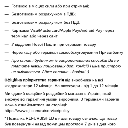
Готівкою в місцях сили або при отримані;
Безготівковим розрахунком з ПДВ;
Безготівковим розрахунком без ПДВ;
Картками Visa/Mastercard/Apple Pay/Android Pay через
термінал або через сайт
У відділені Нової Пошти при отримані товару
Через касу або термінал самообслуговування Приватбанку
При оплаті будь-яким із запропонованих способів Ви не
платите ніяких прихованих доп. комісій і ціна пристрою
не змінюється. Адже головне - довіра! :)
Офіційна пріоритетна гарантія
від виробника на всі
квадрокоптери 12 місяців. На аксесуари - від 1 до 12 місяців.
Ми єдиний офіційний роздрібний магазин в Україні, який
виконує всі гарантійні умови виробника. З термінами гарантії
можна ознайомитися на сторінці:
https://www.dji.com/ru/service/policy
* Позначка REFURBISHED в назві товару означає, що товар
був повернутий назад покупцем протягом 7 днів з дня його