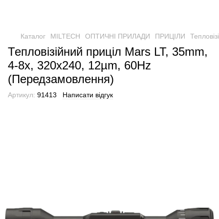
Каталог
MILTECH
ОПТИЧНІ ПРИЛАДИ
ПРИЦІЛИ
Тепловіз
Тепловізійний приціл Mars LT, 35mm,
4-8x, 320x240, 12µm, 60Hz
(Передзамовлення)
Артикул:
91413
Написати відгук