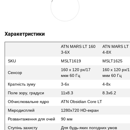
Харакетристики
ATN MARS LT 160
ATN MARS LT
3-6X
4-8X
SKU
MSLT1619
MSLT1625
160 x 120 px/17
160 x 120 px/
Сенсор
мкм 60 Гц
мкм 60 Гц
Кратність зуму
3-6x
4-8x
Поле зору, градуси
11x8.3
8.3x6.2
Обчислювальне ядро
ATN Obsidian Core LT
Мікродисплей
1280x720 HD-екран
Розвантаження для очей
90 мм
Ступінь захисту
Для будь-яких погодних умов