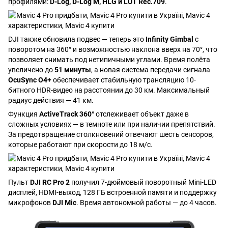
профилями:
D-Log, D-Log M, HLG и LUT Rec.709
.
DJI также обновила подвес — теперь это
Infinity Gimbal
с
поворотом на 360° и возможностью наклона вверх на 70°, что
позволяет снимать под нетипичными углами. Время полёта
увеличено до
51 минуты
, а новая система передачи сигнала
OcuSync O4+
обеспечивает стабильную трансляцию 10-
битного HDR-видео на расстоянии до 30 км. Максимальный
радиус действия — 41 км.
Функция
ActiveTrack 360°
отслеживает объект даже в
сложных условиях — в темноте или при наличии препятствий.
За предотвращение столкновений отвечают шесть сенсоров,
которые работают при скорости до 18 м/с.
Пульт
DJI RC Pro 2
получил 7-дюймовый поворотный Mini-LED
дисплей, HDMI-выход, 128 ГБ встроенной памяти и поддержку
микрофонов
DJI Mic
. Время автономной работы — до 4 часов.