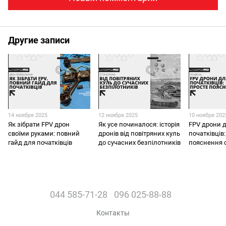
Другие записи
14 ноября 2025
12 ноября 2025
10 ноября 202
Як зібрати FPV дрон
Як усе починалося: історія
FPV дрони 
своїми руками: повний
дронів від повітряних куль
початківців
гайд для початківців
до сучасних безпілотників
пояснення 
044 585-71-28
096 025-88-88
Контакты