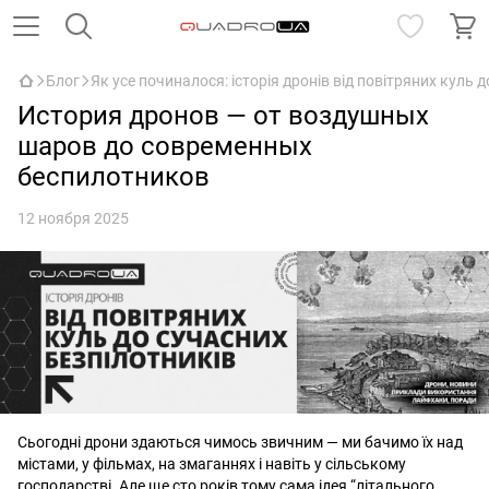
Блог
Як усе починалося: історія дронів від повітряних куль 
История дронов — от воздушных
шаров до современных
беспилотников
12 ноября 2025
Сьогодні дрони здаються чимось звичним — ми бачимо їх над
містами, у фільмах, на змаганнях і навіть у сільському
господарстві. Але ще сто років тому сама ідея “літального