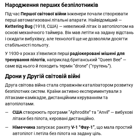
Народження перших безпілотників
Під час
Першої світової війни
інженери почали створювати
перші автоматизовані літальні апарати. Найвідоміший —
Kettering Bug
(1918, США) — невеликий літак із автопілотом на
основі механічного таймера. Він мав летіти на задану відстань
і скидати вибухівку, але технології ще не дозволяли досягти
стабільності польоту.
У 1930-х роках з’явилися перші
радіокеровані мішені для
тренування пілотів
, наприклад британський “Queen Bee” —
саме від нього й походить термін “drone” (“трутень”).
Дрони у Другій світовій війні
Друга світова війна стала справжнім каталізатором розвитку
безпілотних систем. Країни активно експериментували з
літаками-камікадзе, дистанційним керуванням та
автопілотами.
США
створюють програми “Aphrodite” та “Anvil” — вибухові
літаки без пілота, керовані дистанційно.
Німеччина
запускає ракету
V-1 “Фау-1”
, що мала простий
автопілот і летіла без пілота на задану ціль.