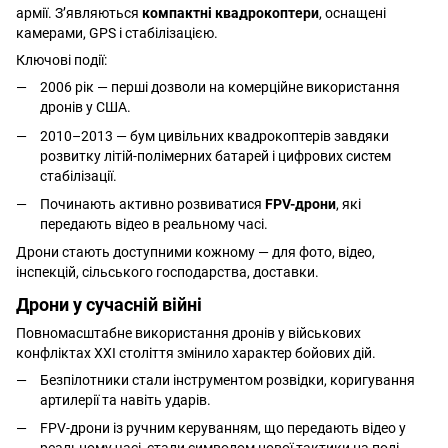
армії. З’являються
компактні квадрокоптери
, оснащені
камерами, GPS і стабілізацією.
Ключові події:
2006 рік — перші дозволи на комерційне використання
дронів у США.
2010–2013 — бум цивільних квадрокоптерів завдяки
розвитку літій-полімерних батарей і цифрових систем
стабілізації.
Починають активно розвиватися
FPV-дрони
, які
передають відео в реальному часі.
Дрони стають доступними кожному — для фото, відео,
інспекцій, сільського господарства, доставки.
Дрони у сучасній війні
Повномасштабне використання дронів у військових
конфліктах ХХІ століття змінило характер бойових дій.
Безпілотники стали інструментом розвідки, коригування
артилерії та навіть ударів.
FPV-дрони із ручним керуванням, що передають відео у