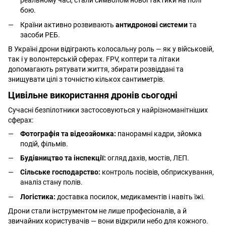
реальному часі, стали символом нової тактики на полі
бою.
Країни активно розвивають
антидронові системи
та
засоби РЕБ.
В Україні дрони відіграють колосальну роль — як у військовій,
так і у волонтерській сферах. FPV, коптери та літаки
допомагають рятувати життя, збирати розвіддані та
знищувати цілі з точністю кількох сантиметрів.
Цивільне використання дронів сьогодні
Сучасні безпілотники застосовуються у найрізноманітніших
сферах:
Фотографія та відеозйомка:
панорамні кадри, зйомка
подій, фільмів.
Будівництво та інспекції:
огляд дахів, мостів, ЛЕП.
Сільське господарство:
контроль посівів, обприскування,
аналіз стану полів.
Логістика:
доставка посилок, медикаментів і навіть їжі.
Дрони стали інструментом не лише професіоналів, а й
звичайних користувачів — вони відкрили небо для кожного.