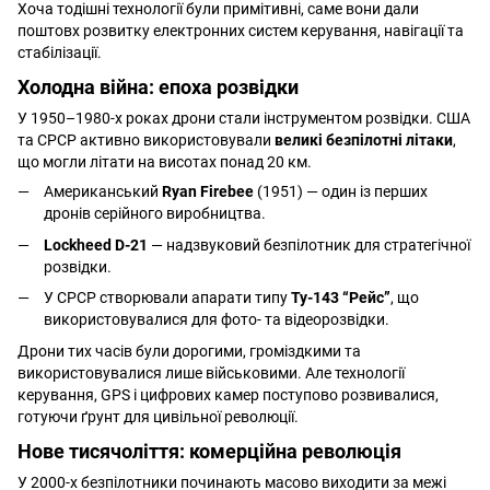
Хоча тодішні технології були примітивні, саме вони дали
поштовх розвитку електронних систем керування, навігації та
стабілізації.
Холодна війна: епоха розвідки
У 1950–1980-х роках дрони стали інструментом розвідки. США
та СРСР активно використовували
великі безпілотні літаки
,
що могли літати на висотах понад 20 км.
Американський
Ryan Firebee
(1951) — один із перших
дронів серійного виробництва.
Lockheed D-21
— надзвуковий безпілотник для стратегічної
розвідки.
У СРСР створювали апарати типу
Ту-143 “Рейс”
, що
використовувалися для фото- та відеорозвідки.
Дрони тих часів були дорогими, громіздкими та
використовувалися лише військовими. Але технології
керування, GPS і цифрових камер поступово розвивалися,
готуючи ґрунт для цивільної революції.
Нове тисячоліття: комерційна революція
У 2000-х безпілотники починають масово виходити за межі