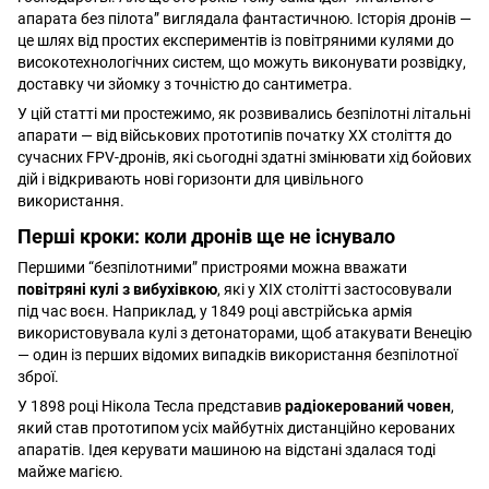
апарата без пілота” виглядала фантастичною. Історія дронів —
це шлях від простих експериментів із повітряними кулями до
високотехнологічних систем, що можуть виконувати розвідку,
доставку чи зйомку з точністю до сантиметра.
У цій статті ми простежимо, як розвивались безпілотні літальні
апарати — від військових прототипів початку XX століття до
сучасних FPV-дронів, які сьогодні здатні змінювати хід бойових
дій і відкривають нові горизонти для цивільного
використання.
Перші кроки: коли дронів ще не існувало
Першими “безпілотними” пристроями можна вважати
повітряні кулі з вибухівкою
, які у XIX столітті застосовували
під час воєн. Наприклад, у 1849 році австрійська армія
використовувала кулі з детонаторами, щоб атакувати Венецію
— один із перших відомих випадків використання безпілотної
зброї.
У 1898 році Нікола Тесла представив
радіокерований човен
,
який став прототипом усіх майбутніх дистанційно керованих
апаратів. Ідея керувати машиною на відстані здалася тоді
майже магією.