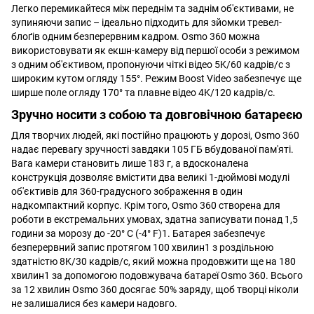
Легко перемикайтеся між переднім та заднім об'єктивами, не
зупиняючи запис – ідеально підходить для зйомки тревел-
блоґів одним безперервним кадром. Osmo 360 можна
використовувати як екшн-камеру від першої особи з режимом
з одним об'єктивом, пропонуючи чіткі відео 5K/60 кадрів/с з
широким кутом огляду 155°. Режим Boost Video забезпечує ще
ширше поле огляду 170° та плавне відео 4K/120 кадрів/с.
Зручно носити з собою та довговічною батареєю
Для творчих людей, які постійно працюють у дорозі, Osmo 360
надає перевагу зручності завдяки 105 ГБ вбудованої пам'яті.
Вага камери становить лише 183 г, а вдосконалена
конструкція дозволяє вмістити два великі 1-дюймові модулі
об'єктивів для 360-градусного зображення в один
надкомпактний корпус. Крім того, Osmo 360 створена для
роботи в екстремальних умовах, здатна записувати понад 1,5
години за морозу до -20° C (-4° F)1. Батарея забезпечує
безперервний запис протягом 100 хвилин1 з роздільною
здатністю 8K/30 кадрів/с, який можна продовжити ще на 180
хвилин1 за допомогою подовжувача батареї Osmo 360. Всього
за 12 хвилин Osmo 360 досягає 50% заряду, щоб творці ніколи
не залишалися без камери надовго.