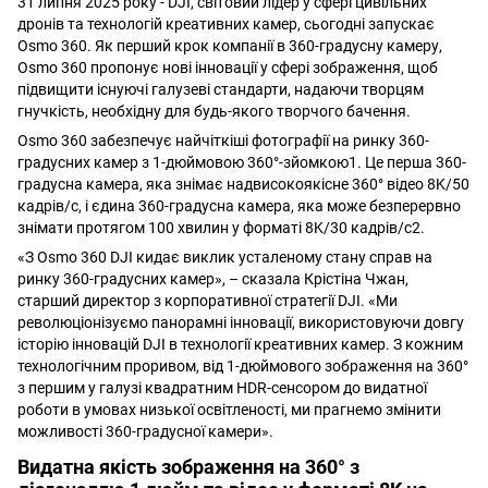
31 липня 2025 року - DJI, світовий лідер у сфері цивільних
дронів та технологій креативних камер, сьогодні запускає
Osmo 360. Як перший крок компанії в 360-градусну камеру,
Osmo 360 пропонує нові інновації у сфері зображення, щоб
підвищити існуючі галузеві стандарти, надаючи творцям
гнучкість, необхідну для будь-якого творчого бачення.
Osmo 360 забезпечує найчіткіші фотографії на ринку 360-
градусних камер з 1-дюймовою 360°-зйомкою1. Це перша 360-
градусна камера, яка знімає надвисокоякісне 360° відео 8K/50
кадрів/с, і єдина 360-градусна камера, яка може безперервно
знімати протягом 100 хвилин у форматі 8K/30 кадрів/с2.
«З Osmo 360 DJI кидає виклик усталеному стану справ на
ринку 360-градусних камер», – сказала Крістіна Чжан,
старший директор з корпоративної стратегії DJI. «Ми
революціонізуємо панорамні інновації, використовуючи довгу
історію інновацій DJI в технології креативних камер. З кожним
технологічним проривом, від 1-дюймового зображення на 360°
з першим у галузі квадратним HDR-сенсором до видатної
роботи в умовах низької освітленості, ми прагнемо змінити
можливості 360-градусної камери».
Видатна якість зображення на 360° з