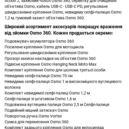
Action 2, захисний чохол Osmo 360, серветку для очищення
об'єктива Osmo, кабель USB-C - USB-C PD, регульоване
швидкознімне кріплення Osmo, невидиму селфі-палицю Osmo
1,2 м, гумовий захист об'єктива Osmo 360.
Широкий асортимент аксесуарів покращує враження
від зйомки Osmo 360. Кожен продається окремо:
Подовжувач акумулятора Osmo 360
Посилене кріплення Osmo для мотоцикла
Регульоване швидкознімне кріплення Osmo
Прозорі захисні накладки на об'єктив Osmo 360
Підвісне кріплення Osmo Hanging Neck Moto Max
Комплект кріплення Osmo для шолома третьої особи
Невидима селфі-палиця Osmo 70 см
Невидима селфі-палиця Osmo 1 м високоміцного вуглецевого
волокна
Комплект невидимої селфі-палиці Osmo 1,2 м
Селфі-палиця зі штативом Osmo 1,6 м
Подовжена вуглецева палиця Osmo 2,5 м Селфі-палиця
Подвійний міцний затискач Osmo
Поворотна ручка Osmo Vortex
Сумка для перенесення Osmo 360
Комплект заднього кріплення Osmo для велосипеда