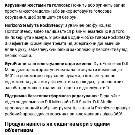
Керування жестами та голосом:
Почніть або зупиніть запис
простим жестом долоні або використовуйте голосове
керування, щоб залишатися без рук.
HorizonSteady та RockSteady
: З увімкненою функцією
HorizonSteady відео залишається рівним незалежно від того,
як повернута камера. У режимі з одним об'єктивом RockSteady
3.0 ефективно зменшує тремтіння, зберігаючи динамічний
вплив руху, забезпечуючи більш захоплюючу перспективу від
першої особи.
GyroFrame та інтелектуальне відстеження:
GyroFrame від DJI
Mimo дозволяє користувачам налаштовувати композицію
360° за допомогою керування рухами, а інтелектуальне
відстеження дає змогу фіксуватися на людях, транспортних
засобах, домашніх тваринах тощо та відстежувати їх.
Підтримка багатоплатформного редагування:
Редагуйте
відео за допомогою DJI Mimo або DJI Studio. DJI Studio
пропонує повний набір інструментів, а плагін Premiere спрощує
робочий процес для створення приголомшливих відео 360°.
Продуктивність як екшн-камери з одним
об'єктивом