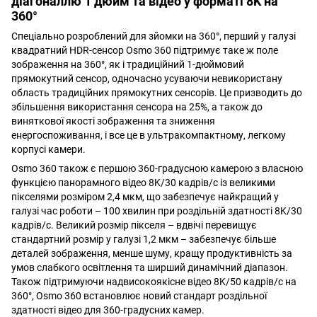
діагоналлю 1 дюйм та відео у форматі 8K на
360°
Спеціально розроблений для зйомки на 360°, перший у галузі
квадратний HDR-сенсор Osmo 360 підтримує таке ж поле
зображення на 360°, як і традиційний 1-дюймовий
прямокутний сенсор, одночасно усуваючи невикористану
область традиційних прямокутних сенсорів. Це призводить до
збільшення використання сенсора на 25%, а також до
виняткової якості зображення та зниження
енергоспоживання, і все це в ультракомпактному, легкому
корпусі камери.
Osmo 360 також є першою 360-градусною камерою з власною
функцією панорамного відео 8K/30 кадрів/с із великими
пікселями розміром 2,4 мкм, що забезпечує найкращий у
галузі час роботи – 100 хвилин при роздільній здатності 8K/30
кадрів/с. Великий розмір пікселя – вдвічі перевищує
стандартний розмір у галузі 1,2 мкм – забезпечує більше
деталей зображення, менше шуму, кращу продуктивність за
умов слабкого освітлення та ширший динамічний діапазон.
Також підтримуючи надвисокоякісне відео 8K/50 кадрів/с на
360°, Osmo 360 встановлює новий стандарт роздільної
здатності відео для 360-градусних камер.