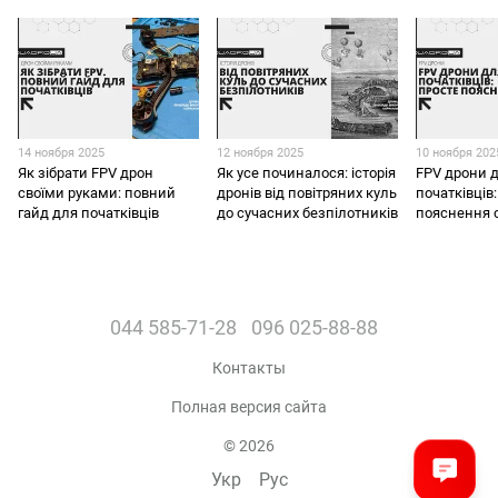
14 ноября 2025
12 ноября 2025
10 ноября 202
Як зібрати FPV дрон
Як усе починалося: історія
FPV дрони 
своїми руками: повний
дронів від повітряних куль
початківців
гайд для початківців
до сучасних безпілотників
пояснення 
044 585-71-28
096 025-88-88
Контакты
Полная версия сайта
© 2026
Укр
Рус