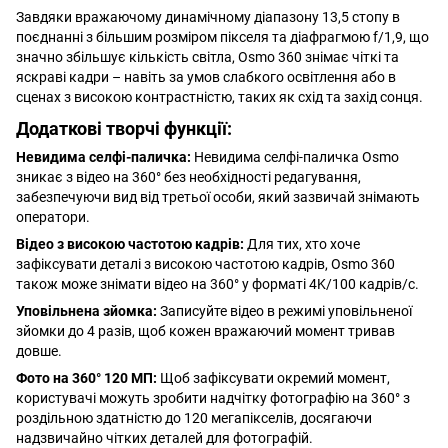
Завдяки вражаючому динамічному діапазону 13,5 стопу в
поєднанні з більшим розміром пікселя та діафрагмою f/1,9, що
значно збільшує кількість світла, Osmo 360 знімає чіткі та
яскраві кадри – навіть за умов слабкого освітлення або в
сценах з високою контрастністю, таких як схід та захід сонця.
Додаткові творчі функції:
Невидима селфі-паличка:
Невидима селфі-паличка Osmo
зникає з відео на 360° без необхідності редагування,
забезпечуючи вид від третьої особи, який зазвичай знімають
оператори.
Відео з високою частотою кадрів:
Для тих, хто хоче
зафіксувати деталі з високою частотою кадрів, Osmo 360
також може знімати відео на 360° у форматі 4K/100 кадрів/с.
Уповільнена зйомка:
Записуйте відео в режимі уповільненої
зйомки до 4 разів, щоб кожен вражаючий момент тривав
довше.
Фото на 360° 120 МП:
Щоб зафіксувати окремий момент,
користувачі можуть зробити надчітку фотографію на 360° з
роздільною здатністю до 120 мегапікселів, досягаючи
надзвичайно чітких деталей для фотографій.