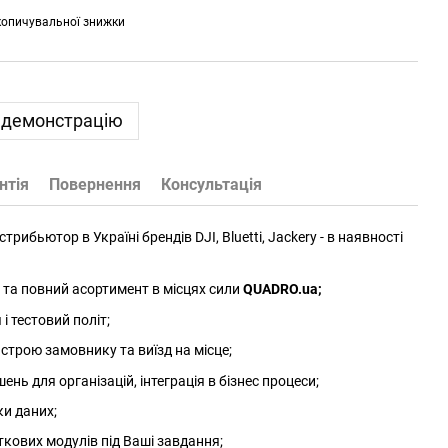
копичувальної знижки
 демонстрацію
нтія
Повернення
Консультація
трибьютор в Україні брендів DJI, Bluetti, Jackery - в наявності
та повний асортимент в місцях сили
QUADRO.ua
;
 тестовий політ;
трою замовнику та виїзд на місце;
нь для організацій, інтеграція в бізнес процеси;
ки даних;
ткових модулів під Ваші завдання;