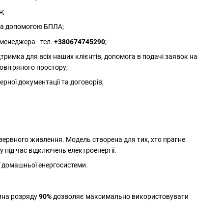
н;
 за допомогою БПЛА;
менеджера - тел.
+380674745290
;
римка для всіх наших клієнтів, допомога в подачі заявок на
овітряного простору;
ерної документації та договорів;
езервного живлення. Модель створена для тих, хто прагне
під час відключень електроенергії.
 домашньої енергосистеми.
ина розряду
90%
дозволяє максимально використовувати