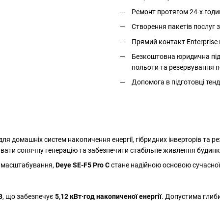
Ремонт протягом 24-х годи
Створення пакетів послуг
Прямий контакт Enterprise 
Безкоштовна юридична підт
польоти та резервування п
Допомога в підготовці тенд
для домашніх систем накопичення енергії, гібридних інверторів та р
вати сонячну генерацію та забезпечити стабільне живлення будинку 
і масштабування,
Deye SE-F5 Pro C
стане надійною основою сучасної
В
, що забезпечує
5,12 кВт·год накопиченої енергії
. Допустима глиб