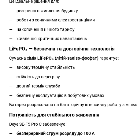
Це ідеальне рішення для:
резервного живлення будинку
роботи з сонячними електростанціями
накопичення нічного тарифу
живлення критичних навантажень
LiFePO₄ — безпечна та довговічна технологія
Сучасна хімія
LiFePO₄ (літій-залізо-фосфат)
гарантує:
високу термічну стабільність
стійкість до перегріву
довгий термін служби
безпечну експлуатацію в побутових умовах
Батарея розрахована на багаторічну інтенсивну роботу з міні
Потужність для стабільного живлення
Deye SE-F5 Pro C забезпечує:
безперервний струм розряду до 100 А