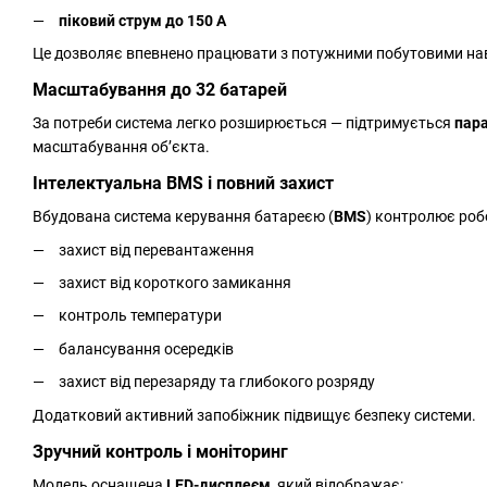
піковий струм до 150 А
Це дозволяє впевнено працювати з потужними побутовими нав
Масштабування до 32 батарей
За потреби система легко розширюється — підтримується
пара
масштабування об’єкта.
Інтелектуальна BMS і повний захист
Вбудована система керування батареєю (
BMS
) контролює роб
захист від перевантаження
захист від короткого замикання
контроль температури
балансування осередків
захист від перезаряду та глибокого розряду
Додатковий активний запобіжник підвищує безпеку системи.
Зручний контроль і моніторинг
Модель оснащена
LED-дисплеєм
, який відображає: