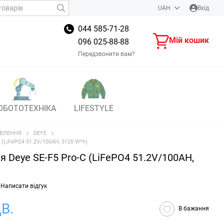
UAH
Вхід
044 585-71-28
Мій кошик
096 025-88-88
Передзвонити вам?
ОБОТОТЕХНІКА
LIFESTYLE
ВЛЕННЯ
DEYE
 (LiFePO4 51.2V/100AH, 5120 W*h)
 Deye SE-F5 Pro-C (LiFePO4 51.2V/100AH,
Написати відгук
В.
В бажання