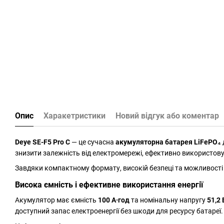
Опис
Харакетристики
Новий відгук або коментар
Deye SE-F5 Pro C
— це сучасна
акумуляторна батарея LiFePO₄
знизити залежність від електромережі, ефективно використову
Завдяки компактному формату, високій безпеці та можливост
Висока ємність і ефективне використання енергії
Акумулятор має ємність
100 А·год
та номінальну напругу
51,2 
доступний запас електроенергії без шкоди для ресурсу батареї.