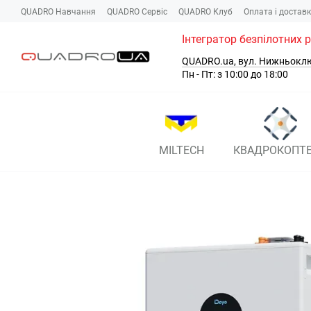
Перейти до основного контенту
QUADRO Навчання
QUADRO Сервіc
QUADRO Клуб
Оплата і достав
Інтегратор безпілотних 
QUADRO.ua, вул. Нижньокл
Пн - Пт: з 10:00 до 18:00
MILTECH
КВАДРОКОПТ