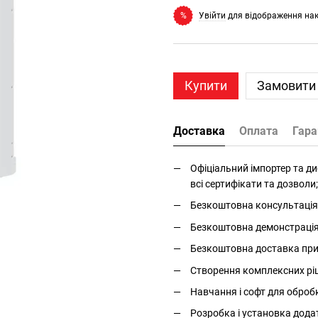
Увійти
для відображення на
%
Купити
Замовити
Доставка
Оплата
Гара
Офіціальний імпортер та дис
всі сертифікати та дозволи;
Безкоштовна консультація 
Безкоштовна демонстрація і
Безкоштовна доставка прис
Створення комплексних ріше
Навчання і софт для оброб
Розробка і установка дода