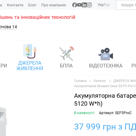
Укр
Рус
ка
Контакти
Блог
Про компанію
рішень та інноваційних технологій
ючова 14
ДЖЕРЕЛА
ЕРИ
БПЛА
ВІДЕОТЕХНІКА
Р
ЖИВЛЕННЯ
Головна
Каталог
ДЖЕРЕЛА ЖИ
Акумуляторна батарея Deye SE-F5 Pro-C
Акумуляторна батарея
5120 W*h)
В наявності
Артикул: SEF5ProC
37 999 грн з ПД