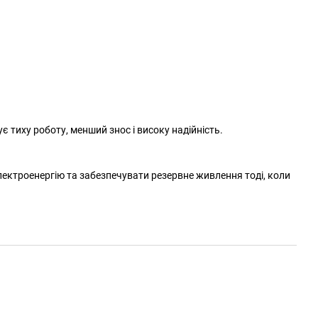
ує тиху роботу, менший знос і високу надійність.
лектроенергію та забезпечувати резервне живлення тоді, коли